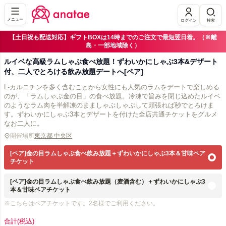
メニュー
ログイン
検索
【土日祝も配送対応】ギフトBOXは14時までのご注文で最短翌日着。（※離
島・一部地域除く）
ルイベな高級ラムしゃぶ食べ放題！ずわいかにしゃぶ3本&デザート
付、二人でとろける飲み放題デートへ[ペア]
L-カルニチンを多く含むことから女性にも人気のラムをデートで楽しめる
のが、「ラムしゃぶ金の目」の食べ放題。冷凍で旨みを閉じ込めたルイベ
のようなラム肉を半解凍のまましゃぶしゃぶして頬張れば秒でとろけま
す。ずわいかにしゃぶ3本とデザートを付けた全店共通チケットをグルメ
なお二人に。
開催場所
東京都 中央区
[ペア]金の目ラムしゃぶ食べ飲み放題＋ずわいかにしゃぶ3本＆甘味ペア
チケット
[ペア]金の目ラムしゃぶ食べ飲み放題（麦酒含む）＋ずわいかにしゃぶ3
本＆甘味ペアチケット
※こちらはペアチケットです。2名様でご利用ください。
合計
(税込)