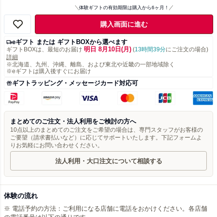
体験ギフトの有効期限は購入から6ヶ月！
購入画面に進む
eギフト または ギフトBOXから選べます
明日 8月10日(月)
ギフトBOXは、最短のお届け
(
13時間39分
にご注文の場合)
詳細
※北海道、九州、沖縄、離島、および東北や近畿の一部地域除く
※eギフトは購入後すぐにお届け
ギフトラッピング・メッセージカード対応可
まとめてのご注文・法人利用をご検討の方へ
10点以上のまとめてのご注文をご希望の場合は、専門スタッフがお客様の
ご要望（請求書払いなど）に応じてサポートいたします。下記フォームよ
りお気軽にお問い合わせください。
法人利用・大口注文について相談する
体験の流れ
※ 電話予約の方法：ご利用になる店舗に電話をおかけください。各店舗