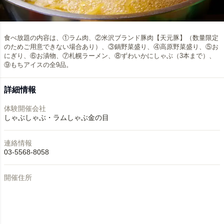
食べ放題の内容は、①ラム肉、②米沢ブランド豚肉【天元豚】（数量限定
のためご用意できない場合あり）、③鍋野菜盛り、④高原野菜盛り、⑤お
にぎり、⑥お漬物、⑦札幌ラーメン、⑧ずわいかにしゃぶ（3本まで）、
⑨もちアイスの全9品。
詳細情報
体験開催会社
しゃぶしゃぶ・ラムしゃぶ金の目
連絡情報
03-5568-8058
開催住所