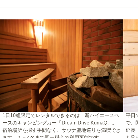
1日10組限定でレンタルできるのは、新ハイエースベ
平日
ースのキャンピングカー「Dream Drive KumaQ」。
で、
宿泊場所を探す手間なく、サウナ聖地巡りを満喫でき
延長
ます。１～4名まで同一料金で利用可能です。
も承