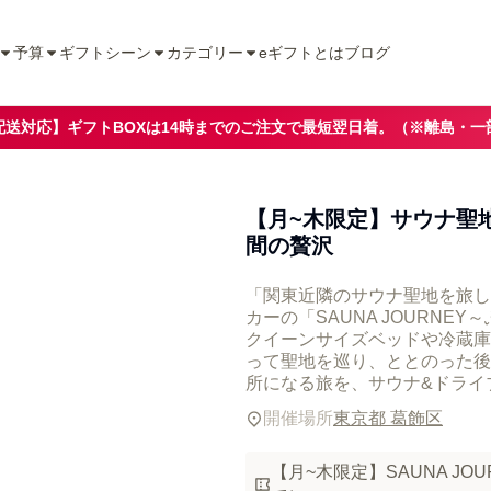
予算
ギフトシーン
カテゴリー
eギフトとは
ブログ
配送対応】ギフトBOXは14時までのご注文で最短翌日着。（※離島・一
【月~木限定】サウナ聖地
間の贅沢
「関東近隣のサウナ聖地を旅し
カーの「SAUNA JOURNE
クイーンサイズベッドや冷蔵庫
って聖地を巡り、ととのった後
所になる旅を、サウナ&ドライ
開催場所
東京都 葛飾区
【月~木限定】SAUNA J