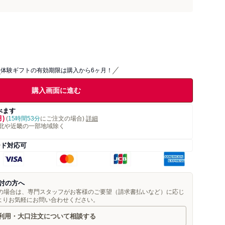
体験ギフトの有効期限は購入から6ヶ月！
購入画面に進む
べます
月)
(
15時間53分
にご注文の場合)
詳細
北や近畿の一部地域除く
ード対応可
討の方へ
望の場合は、専門スタッフがお客様のご要望（請求書払いなど）に応じ
よりお気軽にお問い合わせください。
利用・大口注文について相談する