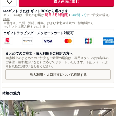
購入画面に進む
eギフト または ギフトBOXから選べます
明日 8月9日(日)
ギフトBOXは、最短のお届け
(
13時間17分
にご注文の場合)
詳細
※北海道、九州、沖縄、離島、および東北や近畿の一部地域除く
※eギフトは購入後すぐにお届け
ギフトラッピング・メッセージカード対応可
まとめてのご注文・法人利用をご検討の方へ
10点以上のまとめてのご注文をご希望の場合は、専門スタッフがお客様の
ご要望（請求書払いなど）に応じてサポートいたします。下記フォームよ
りお気軽にお問い合わせください。
法人利用・大口注文について相談する
体験の魅力