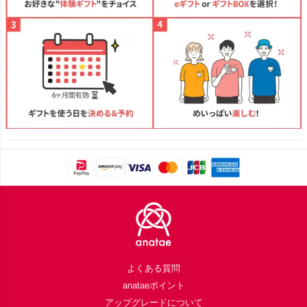
Footer
よくある質問
anataeポイント
アップグレードについて