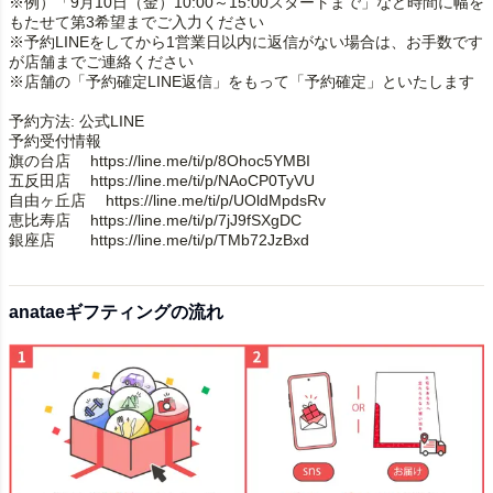
※例）「9月10日（金）10:00～15:00スタートまで」など時間に幅を
もたせて第3希望までご入力ください
※予約LINEをしてから1営業日以内に返信がない場合は、お手数です
が店舗までご連絡ください
※店舗の「予約確定LINE返信」をもって「予約確定」といたします
予約方法: 公式LINE
予約受付情報
旗の台店 https://line.me/ti/p/8Ohoc5YMBI
五反田店 https://line.me/ti/p/NAoCP0TyVU
自由ヶ丘店 https://line.me/ti/p/UOldMpdsRv
恵比寿店 https://line.me/ti/p/7jJ9fSXgDC
銀座店 https://line.me/ti/p/TMb72JzBxd
anataeギフティングの流れ