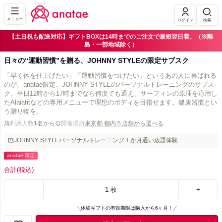
メニュー
ログイン
検索
【土日祝も配送対応】ギフトBOXは14時までのご注文で最短翌日着。（※離
島・一部地域除く）
日々の“運動習慣”を贈る、JOHNNY STYLEの限定サブスク
「早く体を仕上げたい」「運動習慣をつけたい」というあの人に喜ばれる
のが、anatae限定、JOHNNY STYLEのパーソナルトレーニングのサブス
ク。平日12時から17時までなら何度でも通え、サーフィンの原理を応用し
たAlaiafitなどの専用メニューで理想のボディを目指せます。健康習慣とい
う贈り物を。
利用人数
1名から
開催場所
東京都 都内５店舗から選べる
JOHNNY STYLEパーソナルトレーニング１か月通い放題体験
anatae 限定
合計
(税込)
-
1
枚
+
体験ギフトの有効期限は購入から6ヶ月！