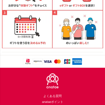
Footer
よくある質問
anataeポイント