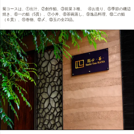
菊コースは、①出汁、②創作鮨、③前菜３種、 ④お造り、⑤季節の磯辺
焼き、⑥一の鮨（5貫）、⑦小丼、⑧茶碗蒸し、⑨逸品料理、⑩二の鮨
（６貫）、⑪巻物、⑫〆、⑬玉の全23品。