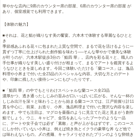
華やかな店内に9席のカウンター席の部屋、6席のカウンター席の部屋 が
あり、個室感覚でも利用できます。
【体験の魅力】
■それは、花と鮨が織りなす美の饗宴。六本木で体験する華麗なるひとと
き
季節感あふれる花々に包まれた上質な空間で、まるで花を活けるように一
貫ずつ丁寧に仕上げられた創作鮨を味わう──そんな華やかで優美な体験
が叶うのが、六本木駅徒歩3分の「鮨四 華」。店内を彩る花々と、職人の
手仕事が織りなす美しい盛り付けが相まって、まるでアートを鑑賞するよ
うなひとときを楽しめます。今回ご体験いただける「蘭コース」は、逸品
料理や小丼まで付いた全23品のスペシャルな内容。大切な方とのデート
や、印象に残したい接待シーンにもぴったりです。
■「鮨四 華」の中でもとりわけスペシャルな蘭コース全23品
濃厚かつ、透き通ったしじみの旨みが口いっぱいに広がる。そんな一杯の
しじみ出汁を深々と味わうことから始まる蘭コースでは、江戸前握り計11
貫を中心に、前菜、お造り、小丼、逸品料理まで付いた贅沢な内容を楽し
めます。中でも注目は、マグロを薔薇のように見立てた花と見まがう創作
鮨でしょう。ウニ、キャビア、金箔をあしらったブーケのような一品
に、デートや女子会では必ず「素敵」と声が上がるはずです。このコース
にしか付いていない小丼は、例えば焼き魚とイクラの豪華な丼 など他で
は味わえないもの。〆の煮麺、キャラメリゼされたプリンのような卵焼き