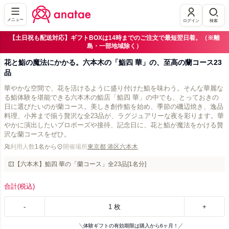
メニュー
ログイン
検索
【土日祝も配送対応】ギフトBOXは14時までのご注文で最短翌日着。（※離
島・一部地域除く）
花と鮨の魔法にかかる。六本木の「鮨四 華」の、至高の蘭コース23
品
華やかな空間で、花を活けるように盛り付けた鮨を味わう。そんな華麗な
る鮨体験を堪能できる六本木の鮨店「鮨四 華」の中でも、とっておきの
日に選びたいのが蘭コース。美しき創作鮨を始め、季節の磯辺焼き、逸品
料理、小丼まで揃う贅沢な全23品が、ラグジュアリーな夜を彩ります。華
やかに演出したいプロポーズや接待、記念日に、花と鮨が魔法をかける贅
沢な蘭コースをぜひ。
利用人数
1名から
開催場所
東京都 港区六本木
【六本木】鮨四 華の「蘭コース」全23品[1名分]
合計
(税込)
-
1
枚
+
体験ギフトの有効期限は購入から6ヶ月！