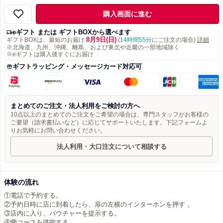
購入画面に進む
eギフト または ギフトBOXから選べます
8月9日(日)
ギフトBOXは、最短のお届け
(
14時間55分
にご注文の場合)
詳細
※北海道、九州、沖縄、離島、および東北や近畿の一部地域除く
※eギフトは購入後すぐにお届け
ギフトラッピング・メッセージカード対応可
まとめてのご注文・法人利用をご検討の方へ
10点以上のまとめてのご注文をご希望の場合は、専門スタッフがお客様の
ご要望（請求書払いなど）に応じてサポートいたします。下記フォームよ
りお気軽にお問い合わせください。
法人利用・大口注文について相談する
体験の流れ
①電話で予約する。
②予約日時に店に到着したら、扉の左横のインターホンを押す 。
③店内に入り、バウチャーを提示する。
④蘭コースを堪能する。