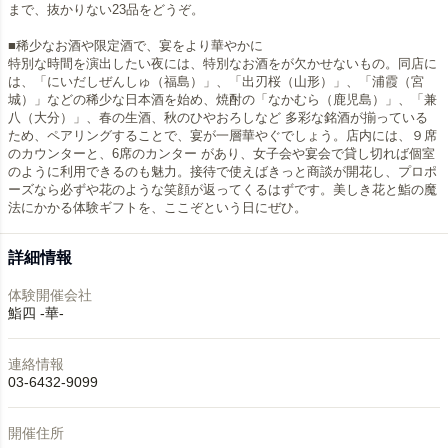
まで、抜かりない23品をどうぞ。
■稀少なお酒や限定酒で、宴をより華やかに
特別な時間を演出したい夜には、特別なお酒をが欠かせないもの。同店に
は、「にいだしぜんしゅ（福島）」、「出刃桜（山形）」、「浦霞（宮
城）」などの稀少な日本酒を始め、焼酎の「なかむら（鹿児島）」、「兼
八（大分）」、春の生酒、秋のひやおろしなど 多彩な銘酒が揃っている
ため、ペアリングすることで、宴が一層華やぐでしょう。店内には、９席
のカウンターと、6席のカンター があり、女子会や宴会で貸し切れば個室
のように利用できるのも魅力。接待で使えばきっと商談が開花し、プロポ
ーズなら必ずや花のような笑顔が返ってくるはずです。美しき花と鮨の魔
法にかかる体験ギフトを、ここぞという日にぜひ。
詳細情報
体験開催会社
鮨四 -華-
連絡情報
03-6432-9099
開催住所