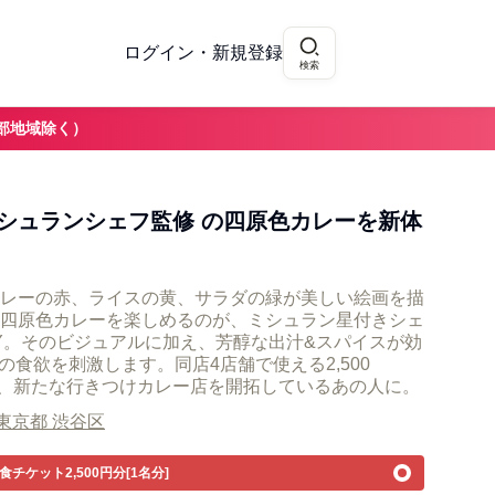
ログイン・新規登録
検索
部地域除く）
シュランシェフ監修 の四原色カレーを新体
レーの赤、ライスの黄、サラダの緑が美しい絵画を描
四原色カレーを楽しめるのが、ミシュラン星付きシェ
URRY。そのビジュアルに加え、芳醇な出汁&スパイスが効
の食欲を刺激します。同店4店舗で使える2,500
トを、新たな行きつけカレー店を開拓しているあの人に。
東京都 渋谷区
食チケット2,500円分[1名分]