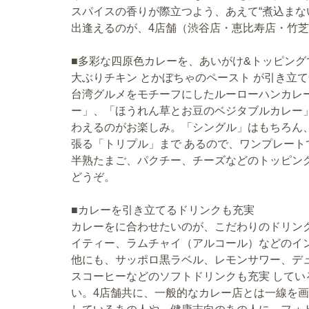
スパイスの香りが際立つよう、あえて“煮込まない
出逢えるのが、4店舗（渋谷店・恵比寿店・竹
■多彩な四原色カレーを、あいがけ&トッピング
大ぶりチキン とかぼちゃのペースト が引き立
台湾グルメをモチーフにしたルーローハンカレ
ー」、「ほうれん草とお豆のベジタブルカレー
わえるのがお楽しみ。「シングル」はもちろん
張る「トリプル」まで あるので、ワンプレート
半熟たまご、パクチー、チーズなどのトッピン
どうぞ。
■カレーを引き立てるドリンクも充実
カレーをに合わせたいのが、こだわりのドリン
イティー、ラムチャイ（アルコール）などのイ
他にも、サッポロ黒ラベル、レモンサワー、デ
スコーヒーなどのソフトドリンクも充実 して
い。4店舗共に、一般的なカレー店とは一線を