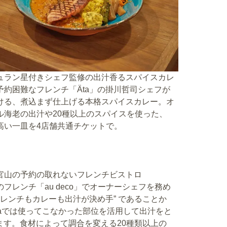
ュラン星付きシェフ監修の出汁香るスパイスカレ
予約困難なフレンチ「Äta」の掛川哲司シェフが
ける、煮込まず仕上げる本格スパイスカレー。オ
ル海老の出汁や20種以上のスパイスを使った、
高い一皿を4店舗共通チケットで。
yは、代官山の予約の取れないフレンチビストロ
フレンチ「au deco」でオーナーシェフを務め
レンチもカレーも出汁が決め手” であることか
taでは使ってこなかった部位を活用して出汁をと
ます。食材によって調合を変える20種類以上の