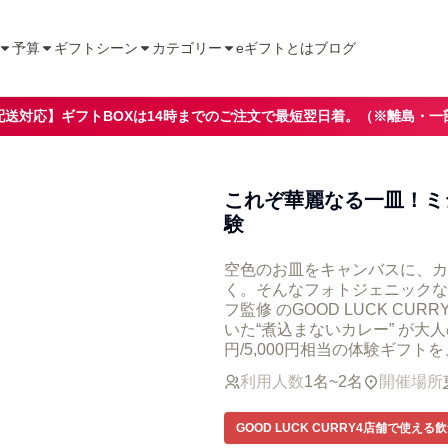
予算
ギフトシーン
カテゴリー
eギフトとは
ブログ
配送対応】ギフトBOXは14時までのご注文で最短翌日着。（※離島・一
これぞ華麗なる一皿！ミ
験
空色のお皿をキャンバスに、カ
く。そんなフォトジェニックな
フ監修 のGOOD LUCK C
いた“煮込まないカレー” が大人
円/5,000円相当の体験ギフ
利用人数
1名~2名
開催場所
GOOD LUCK CURRY4店舗で使える飲