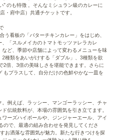
” のも特徴 。そんなミシュラン級のカレーに
芝店・府中店）共通チケットです。
で
て合う看板の「バターチキンカレー」をはじめ、
ー、「スルメイカのトマトモッツァレラカレ
」など、季節や店舗によって変わるメニューを味
、2種類をあいがけする「ダブル」、3種類を欲
で2倍、3倍の美味しさを堪能できます。さらに
グ もプラスして、自分だけの色鮮やかな一皿を
ク。例えば、ラッシー、マンゴーラッシー、チャ
ンド伝統飲料が、本場の雰囲気を引き立てます。
ュワーズハイボールや、ジンジャーエール、アイ
いるので、最適の組み合わせを発見してくださ
画すお洒落な雰囲気が魅力。新たな行きつけを探