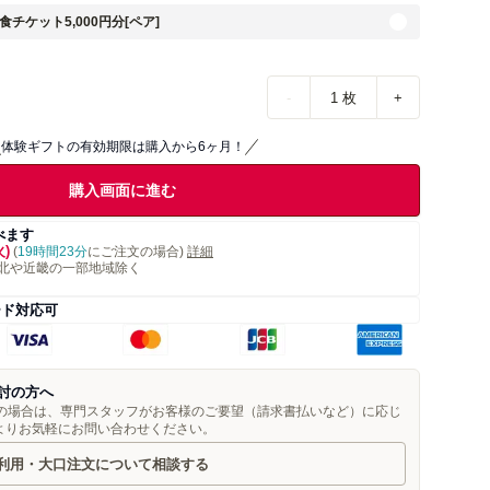
食チケット5,000円分[ペア]
-
1
枚
+
体験ギフトの有効期限は購入から6ヶ月！
購入画面に進む
べます
火)
(
19時間23分
にご注文の場合)
詳細
北や近畿の一部地域除く
ード対応可
討の方へ
望の場合は、専門スタッフがお客様のご要望（請求書払いなど）に応じ
よりお気軽にお問い合わせください。
利用・大口注文について相談する