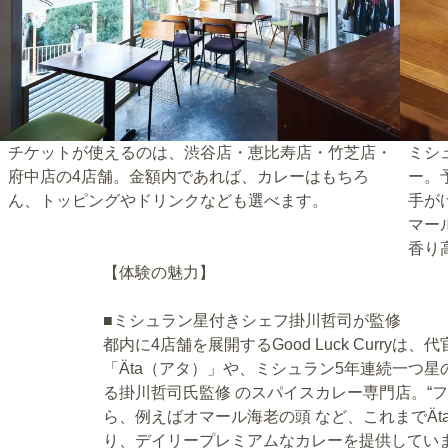
チケットが使えるのは、渋谷店・恵比寿店・竹芝店・
ミシ
府中店の4店舗。金額内であれば、カレーはもちろ
ー。
ん、トッピングやドリンクなども選べます。
手が
マー
香り
【体験の魅力】
■ミシュラン星付きシェフ掛川哲司が監修
都内に4店舗を展開するGood Luck Curr
「Äta（アタ）」や、ミシュラン5年連続一つ星の
る掛川哲司氏監修 のスパイスカレー専門店。“フ
ら、例えばオマール海老の頭 など、これまでÄ
り、デイリープレミアムなカレーを提供してい