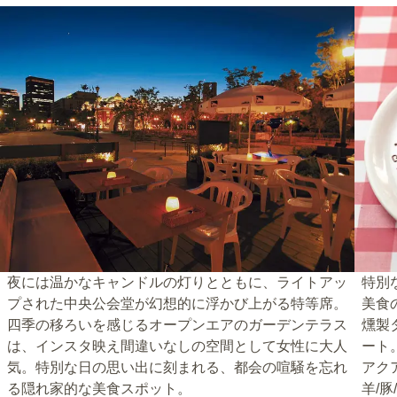
夜には温かなキャンドルの灯りとともに、ライトアッ
特別
プされた中央公会堂が幻想的に浮かび上がる特等席。
美食
四季の移ろいを感じるオープンエアのガーデンテラス
燻製
は、インスタ映え間違いなしの空間として女性に大人
ート
気。特別な日の思い出に刻まれる、都会の喧騒を忘れ
アク
る隠れ家的な美食スポット。
羊/