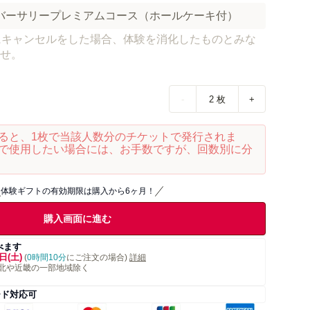
sアニバーサリープレミアムコース（ホールケーキ付）
にキャンセルをした場合、体験を消化したものとみな
せ。
-
2
枚
+
ると、1枚で当該人数分のチケットで発行されま
で使用したい場合には、お手数ですが、回数別に分
体験ギフトの有効期限は購入から6ヶ月！
購入画面に進む
べます
日(土)
(
0時間10分
にご注文の場合)
詳細
北や近畿の一部地域除く
ード対応可