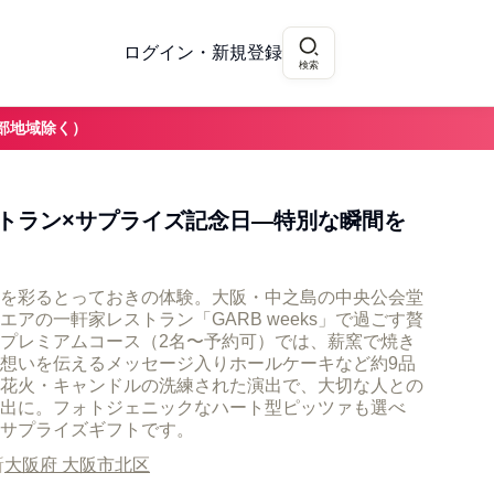
ログイン・新規登録
検索
部地域除く）
トラン×サプライズ記念日—特別な瞬間を
を彩るとっておきの体験。大阪・中之島の中央公会堂
アの一軒家レストラン「GARB weeks」で過ごす贅
プレミアムコース（2名〜予約可）では、薪窯で焼き
想いを伝えるメッセージ入りホールケーキなど約9品
花火・キャンドルの洗練された演出で、大切な人との
出に。フォトジェニックなハート型ピッツァも選べ
サプライズギフトです。
所
大阪府 大阪市北区