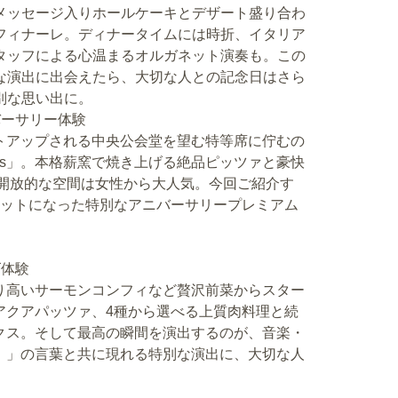
メッセージ入りホールケーキとデザート盛り合わ
フィナーレ。ディナータイムには時折、イタリア
タッフによる心温まるオルガネット演奏も。この
な演出に出会えたら、大切な人との記念日はさら
別な思い出に。
バーサリー体験
トアップされる中央公会堂を望む特等席に佇むの
eks」。本格薪窯で焼き上げる絶品ピッツァと豪快
の開放的な空間は女性から大人気。今回ご紹介す
セットになった特別なアニバーサリープレミアム
ズ体験
り高いサーモンコンフィなど贅沢前菜からスター
アクアパッツァ、4種から選べる上質肉料理と続
クス。そして最高の瞬間を演出するのが、音楽・
！」の言葉と共に現れる特別な演出に、大切な人