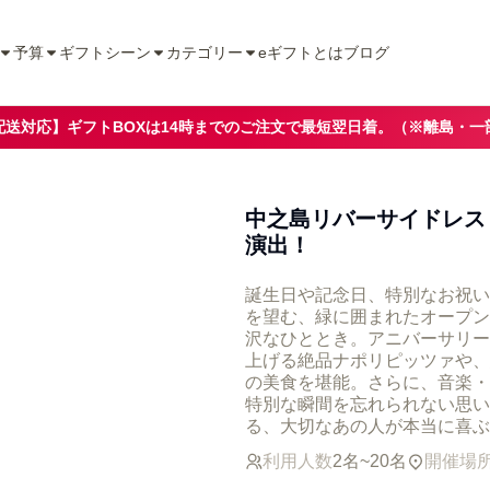
予算
ギフトシーン
カテゴリー
eギフトとは
ブログ
配送対応】ギフトBOXは14時までのご注文で最短翌日着。（※離島・一
中之島リバーサイドレス
演出！
誕生日や記念日、特別なお祝い
を望む、緑に囲まれたオープンエ
沢なひととき。アニバーサリー
上げる絶品ナポリピッツァや、
の美食を堪能。さらに、音楽・
特別な瞬間を忘れられない思い
る、大切なあの人が本当に喜ぶ
利用人数
2名~20名
開催場