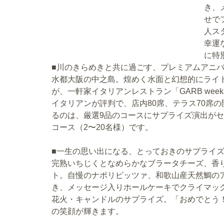
き、
せで
人ス
幸運
に特
■川のきらめきと共に過ごす、プレミアムアニ
水都大阪の中之島。煌めく水面と幻想的にライ
が、一軒家イタリアンレストラン「GARB we
イタリアンが評判で、店内80席、テラス70席
るのは、厳選9品のコースにサプライズ演出が
コース（2〜20名様）です。
■一生の思い出になる、とっておきのサプライ
完熟いちじくとなめらかなブラータチーズ、香
ト。自慢のナポリピッツァ、和歌山産天然鯛の
き、メッセージ入りホールケーキでクライマッ
花火・キャンドルのサプライズ。「おめでとう
の笑顔が輝きます。