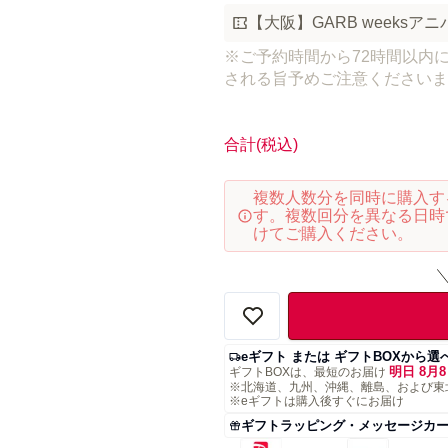
【大阪】GARB week
※ご予約時間から72時間以内
される旨予めご注意くださいま
合計
(税込)
複数人数分を同時に購入す
す。複数回分を異なる日時
けてご購入ください。
eギフト または ギフトBOXから選
明日 8月8
ギフトBOXは、最短のお届け
※北海道、九州、沖縄、離島、および東
※eギフトは購入後すぐにお届け
ギフトラッピング・メッセージカ