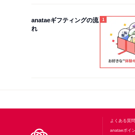
anataeギフティングの流
れ
Footer
よくある質
anataeポイ