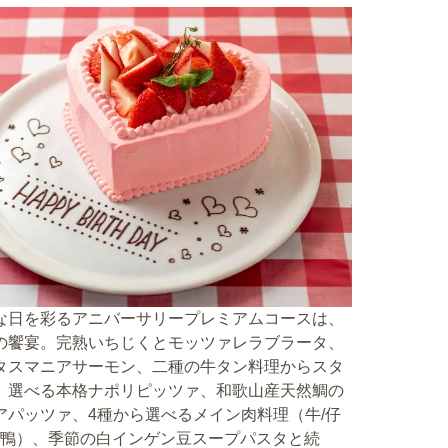
な日を彩るアニバーサリープレミアムコースは、
の饗宴。完熟いちじくとモッツァレラブラータ、
タスマニアサーモン、二種の牛タン料理からスタ
。選べる本格ナポリピッツァ、和歌山産天然鯛の
アパッツァ、4種から選べるメイン肉料理（牛/仔
豚/鴨）、季節の白インゲン豆スープパスタと続