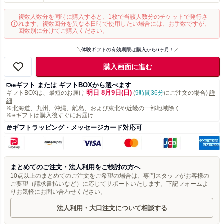
複数人数分を同時に購入すると、1枚で当該人数分のチケットで発行さ
れます。複数回分を異なる日時で使用したい場合には、お手数ですが、
回数別に分けてご購入ください。
体験ギフトの有効期限は購入から6ヶ月！
購入画面に進む
eギフト または ギフトBOXから選べます
明日 8月9日(日)
ギフトBOXは、最短のお届け
(
9時間36分
にご注文の場合)
詳
細
※北海道、九州、沖縄、離島、および東北や近畿の一部地域除く
※eギフトは購入後すぐにお届け
ギフトラッピング・メッセージカード対応可
まとめてのご注文・法人利用をご検討の方へ
10点以上のまとめてのご注文をご希望の場合は、専門スタッフがお客様の
ご要望（請求書払いなど）に応じてサポートいたします。下記フォームよ
りお気軽にお問い合わせください。
法人利用・大口注文について相談する