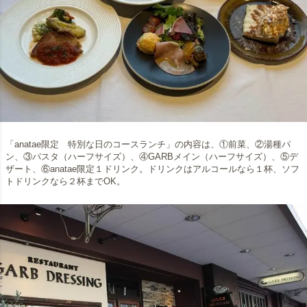
「anatae限定 特別な日のコースランチ」の内容は、①前菜、②湯種パ
ン、③パスタ（ハーフサイズ）、④GARBメイン（ハーフサイズ）、⑤デ
ザート、⑥anatae限定１ドリンク。ドリンクはアルコールなら１杯、ソフ
トドリンクなら２杯までOK。