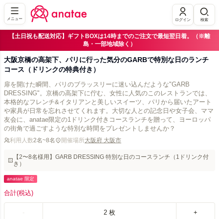
メニュー
ログイン
検索
【土日祝も配送対応】ギフトBOXは14時までのご注文で最短翌日着。（※離
島・一部地域除く）
大阪京橋の高架下、パリに行った気分のGARBで特別な日のランチ
コース（ドリンクの特典付き）
扉を開けた瞬間、パリのブラッスリーに迷い込んだような"GARB
DRESSING"。京橋の高架下に佇む、女性に人気のこのレストランでは、
本格的なフレンチ&イタリアンと美しいスイーツ、パリから届いたアート
や家具が日常を忘れさせてくれます。大切な人との記念日や女子会、ママ
友会に、anatae限定の1ドリンク付きコースランチを贈って、ヨーロッパ
の街角で過ごすような特別な時間をプレゼントしませんか？
利用人数
2名~8名
開催場所
大阪府 大阪市
【2〜8名様用】GARB DRESSING 特別な日のコースランチ（1ドリンク付
き）
anatae 限定
合計
(税込)
-
2
枚
+