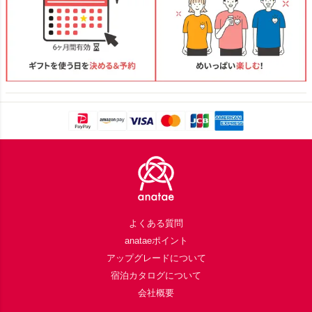
Footer
よくある質問
anataeポイント
アップグレードについて
宿泊カタログについて
会社概要