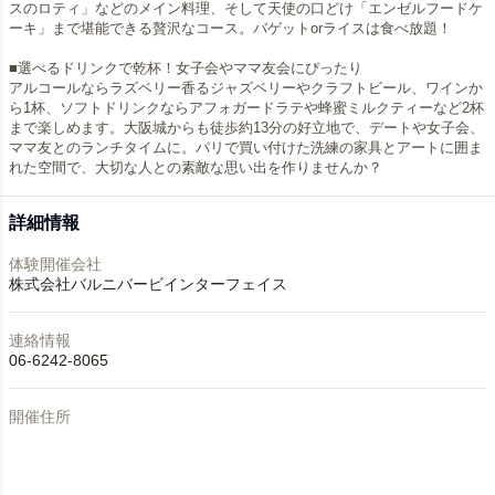
スのロティ」などのメイン料理、そして天使の口どけ「エンゼルフードケ
ーキ」まで堪能できる贅沢なコース。バゲットorライスは食べ放題！
■選べるドリンクで乾杯！女子会やママ友会にぴったり
アルコールならラズベリー香るジャズベリーやクラフトビール、ワインか
ら1杯、ソフトドリンクならアフォガードラテや蜂蜜ミルクティーなど2杯
まで楽しめます。大阪城からも徒歩約13分の好立地で、デートや女子会、
ママ友とのランチタイムに。パリで買い付けた洗練の家具とアートに囲ま
れた空間で、大切な人との素敵な思い出を作りませんか？
詳細情報
体験開催会社
株式会社バルニバービインターフェイス
連絡情報
06-6242-8065
開催住所