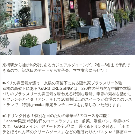
京橋駅から徒歩約2分にあるカジュアルダイニング。2名～8名まで予約で
きるので、記念日のデートから女子会、ママ友会にもぜひ！
■パリの雰囲気が漂う、京橋の高架下にある隠れ家ブラッスリー体験
京橋の高架下にある"GARB DRESSING"は、270席の開放的な空間で本場
パリのブラッスリーの雰囲気を味わえる特別な場所。季節の素材を活かし
たフレンチとイタリアン、そして20種類以上のスイーツが自慢のこのレス
トランで、特別なanatae限定ランチコースをお楽しみいただけます。
■1ドリンク付き！特別な日のための豪華5品のコースを堪能！
「anatae限定 特別な日のコースランチ」は、前菜、湯種パン、季節のパ
スタ、GARBメイン、デザートの全5品に、選べるドリンク付き。「ホタ
テとほうれん草のクリームソース」などの週替わりのパスタや「豚肩ロー