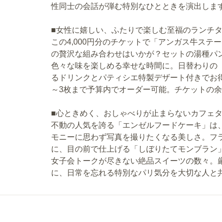
性同士の会話が弾む特別なひとときを演出しま
■女性に嬉しい、ふたりで楽しむ至福のランチ
この4,000円分のチケットで「アンガス牛ス
の贅沢な組み合わせはいかが？セットの湯種パ
色々な味を楽しめる幸せな時間に。日替わりの「
るドリンクとパティシエ特製デザート付きでお得
～3枚まで予算内でオーダー可能。チケットの
■心ときめく、おしゃべりが止まらないカフェ
不動の人気を誇る「エンゼルフードケーキ」は
モニーに思わず写真を撮りたくなる美しさ。フ
に、目の前で仕上げる「しぼりたてモンブラン
女子会トークが尽きない絶品スイーツの数々。
に、日常を忘れる特別なパリ気分を大切な人と