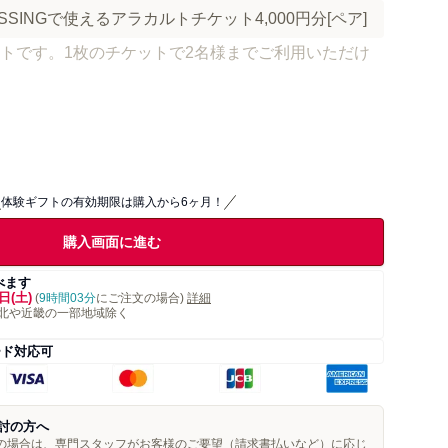
SSINGで使えるアラカルトチケット4,000円分[ペア]
トです。1枚のチケットで2名様までご利用いただけ
体験ギフトの有効期限は購入から6ヶ月！
購入画面に進む
べます
日(土)
(
9時間03分
にご注文の場合)
詳細
北や近畿の一部地域除く
ード対応可
討の方へ
望の場合は、専門スタッフがお客様のご要望（請求書払いなど）に応じ