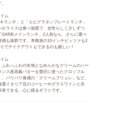
す。
タイム
テーキランチ」と「エビグラタンプレートランチ」
ンかライスは食べ放題で、女性らしく少しずつ
GARBメインランチ」2人前なら、さらに選べ
感も抜群です。本格派の10インチピッツァも2
余りでテイクアウトもできるのも嬉しい！
タイム
、ふわっふわの生地となめらかなクリームのハー
ランス産高級バターを贅沢に使ったクロッフル
」、パリパリ食感の「クリームブリュレ」など、
厳選イタリア豆のコーヒーやグラスワインと共
共有できる、心に残るギフトです。