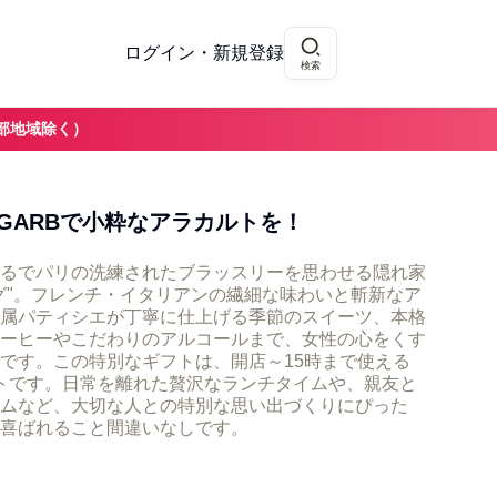
ログイン・新規登録
検索
部地域除く）
GARBで小粋なアラカルトを！
るでパリの洗練されたブラッスリーを思わせる隠れ家
グ"。フレンチ・イタリアンの繊細な味わいと斬新なア
属パティシエが丁寧に仕上げる季節のスイーツ、本格
ーヒーやこだわりのアルコールまで、女性の心をくす
です。この特別なギフトは、開店～15時まで使える
ケットです。日常を離れた贅沢なランチタイムや、親友と
ムなど、大切な人との特別な思い出づくりにぴった
喜ばれること間違いなしです。