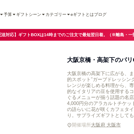
予算
ギフトシーン
カテゴリー
eギフトとは
ブログ
配送対応】ギフトBOXは14時までのご注文で最短翌日着。（※離島・一
大阪京橋・高架下のパリ
大阪京橋の高架下に広がる、ま
的スポット"ガーブドレッシン
レンジが楽しめる料理から、専
的なイタリアの豆を使用するコ
ぐるメニューが揃う話題の名店
4,000円分のアラカルトチ
の語らいに花が咲くカフェタイ
り。サプライズギフトとしても
開催場所
大阪府 大阪市