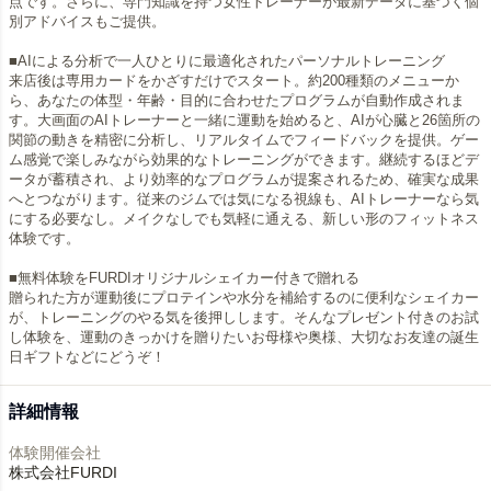
点です。さらに、専門知識を持つ女性トレーナーが最新データに基づく個
別アドバイスもご提供。
■AIによる分析で一人ひとりに最適化されたパーソナルトレーニング
来店後は専用カードをかざすだけでスタート。約200種類のメニューか
ら、あなたの体型・年齢・目的に合わせたプログラムが自動作成されま
す。大画面のAIトレーナーと一緒に運動を始めると、AIが心臓と26箇所の
関節の動きを精密に分析し、リアルタイムでフィードバックを提供。ゲー
ム感覚で楽しみながら効果的なトレーニングができます。継続するほどデ
ータが蓄積され、より効率的なプログラムが提案されるため、確実な成果
へとつながります。従来のジムでは気になる視線も、AIトレーナーなら気
にする必要なし。メイクなしでも気軽に通える、新しい形のフィットネス
体験です。
■無料体験をFURDIオリジナルシェイカー付きで贈れる
贈られた方が運動後にプロテインや水分を補給するのに便利なシェイカー
が、トレーニングのやる気を後押しします。そんなプレゼント付きのお試
し体験を、運動のきっかけを贈りたいお母様や奥様、大切なお友達の誕生
日ギフトなどにどうぞ！
詳細情報
体験開催会社
株式会社FURDI