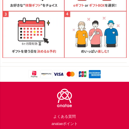
Footer
よくある質問
anataeポイント