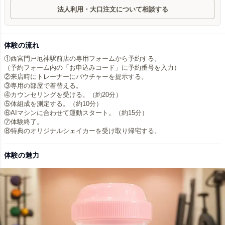
法人利用・大口注文について相談する
体験の流れ
①西宮門戸厄神駅前店の専用フォームから予約する。
（予約フォーム内の「お申込みコード」に予約番号を入力）
②来店時にトレーナーにバウチャーを提示する。
③専用の部屋で着替える。
④カウンセリングを受ける。（約20分）
⑤体組成を測定する。（約10分）
⑥AIマシンに合わせて運動スタート。（約15分）
⑦体験終了。
⑧特典のオリジナルシェイカーを受け取り帰宅する。
体験の魅力