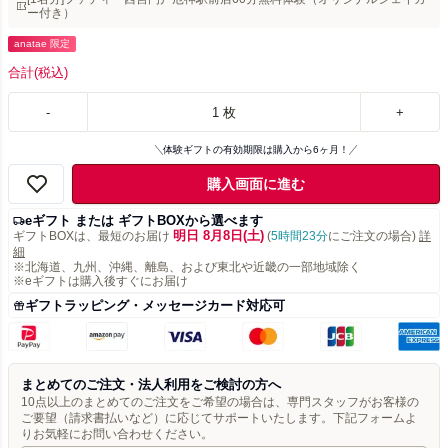
ー付き）
anatae 限定
合計
(税込)
-
1
枚
+
体験ギフトの有効期限は購入から6ヶ月！
購入画面に進む
eギフト または ギフトBOXから選べます
明日 8月8日(土)
ギフトBOXは、最短のお届け
(
5時間23分
にご注文の場合)
詳
細
※北海道、九州、沖縄、離島、および東北や近畿の一部地域除く
※eギフトは購入後すぐにお届け
ギフトラッピング・メッセージカード対応可
まとめてのご注文・法人利用をご検討の方へ
10点以上のまとめてのご注文をご希望の場合は、専門スタッフがお客様の
ご要望（請求書払いなど）に応じてサポートいたします。下記フォームよ
りお気軽にお問い合わせください。