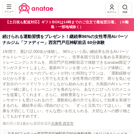
メニュー
ログイン
検索
【土日祝も配送対応】ギフトBOXは14時までのご注文で最短翌日着。（※離
島・一部地域除く）
続けられる運動習慣をプレゼント！継続率96%の女性専用AIパーソ
ナルジム「ファディー」西宮門戸厄神駅前店 60分体験
1年間で、累計12,000名が体験し、96%という高い継続率を誇るAIパーソ
ナルトレーニングジム『ファディー』。世界各国で注目を集める革新的な
トレーニングシステムを、西宮門戸厄神駅前店で体験できるanatae限定プ
ランがスタートしました。最新AIマシンを使ったトレーニング体験に、オ
リジナルシェイカーのプレゼントが付いた特別なプランは、「運動経験ゼ
ロだから不安…」という方でも大丈夫！女性専用の空間で、周りを気にせ
ず自分のペースでリラックスしながら始められます。大画面のAIトレーナ
ーと一緒に楽しくトレーニングを進めながら、あなたにぴったりのメニュ
ーを提案してくれます。さらに、経験豊富なトレーナーによるマンツーマ
ンサポートも受けられるので、運動初心者の方でも安心して効果を実感で
きるのも、継続率が高い理由のひとつ。「ずっと元気でいてほしい」「健
康を大切にしてほしい」そんな想いを伝えられる、大切な人への贈り物と
してもおすすめです。
利用人数
1名から
開催場所
兵庫県 西宮市
[1名分]ファディー西宮門戸厄神駅前店60分無料体験（オリジナルシェイカ