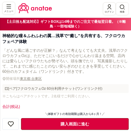
メニュー
ログイン
検索
【土日祝も配送対応】ギフトBOXは14時までのご注文で最短翌日着。（※離
島・一部地域除く）
神秘的な瞳＆ふわふわの翼…浅草で“癒し”を共有する、フクロウカ
フェペア体験
「どんな風に過ごすのが正解？」なんて考えなくても大丈夫。浅草のフク
ロウカフェOzは、ただそこにいるだけで心がじんわり温まる空間。店内
には愛らしいフクロウたちが勢ぞろい。頭を撫でたり、写真撮影したりし
て、これまでに感じたことのない安らぎのひとときを享受してください。
60分のカフェタイム（ワンドリンク）付きです。
開催場所
東京都 台東区
[ペア]フクロウカフェOz 60分利用チケット(ワンドリンク付)
※こちらはペアチケットです。2名様でご利用ください。
合計
(税込)
体験ギフトの有効期限は購入から6ヶ月！
購入画面に進む