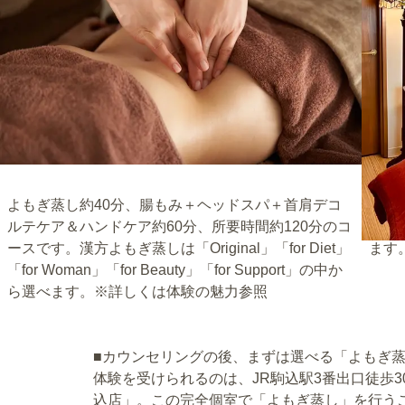
よもぎ蒸し約40分、腸もみ＋ヘッドスパ＋首肩デコ
JR
ルテケア＆ハンドケア約60分、所要時間約120分のコ
より
ースです。漢方よもぎ蒸しは「Original」「for Diet」
ます
「for Woman」「for Beauty」「for Support」の中か
ら選べます。※詳しくは体験の魅力参照
■カウンセリングの後、まずは選べる「よもぎ
体験を受けられるのは、JR駒込駅3番出口徒歩
込店」。この完全個室で「よもぎ蒸し」を行う