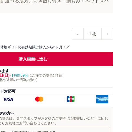
ir駒込店 選べる漢方よもぎ蒸し付き＋腸もみ＋ヘッドスパ
-
1
枚
+
体験ギフトの有効期限は購入から6ヶ月！
購入画面に進む
べます
日(日)
(
1時間59分
にご注文の場合)
詳細
北や近畿の一部地域除く
ード対応可
討の方へ
望の場合は、専門スタッフがお客様のご要望（請求書払いなど）に応じ
よりお気軽にお問い合わせください。