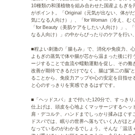
10種類の和漢植物を組み合わせた国産よもぎを
がポイント。「Original（元気が出ない、体がだ
気になる人向け）」、「for Woman（冷え
「for Beauty（美肌ケアをしたい人向け）」、「
なる人向け）」の中からぴったりのケアを行い
■程よい刺激の「腸もみ」で、消化や免疫力、
よもぎの蒸気で体や腸が芯から温まった後に行
ージすることで血流や蠕動運動を促し、その働
改善が期待できるだけでなく、腸は“第二の脳”
ることから、免疫力アップや心の安定を目指せ
と心のすっきりを実感できるはずです。
■「ヘッドスパ」まで付いた120分で、すっき
仕上げは、頭皮を心地よくマッサージするヘッ
肩・デコルテ、ハンドまでしっかり揉みほぐす
ドスパでは、眠りの世界へ落ちていく人がほと
なっているのがわかるでしょう。そんな「温活