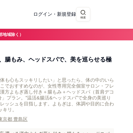
ログイン・新規登録
検索
部地域除く）
、腸もみ、ヘッドスパで、美を巡らせる極
体も心もスッキリしたい」と思ったら、体の中のいら
こでおすすめなのが、女性専用完全個室サロン・フレ
漢方よもぎ蒸し付き＋腸もみ＋ヘッドスパ（首肩デコ
分」プラン。“温活&腸活&ヘッドスパ”で全身の美巡り
レッシュを目指します。よもぎは、体調や目的に合わ
ッキリ。
東京都 豊島区