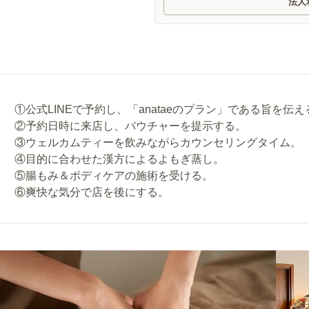
法人
①公式LINEで予約し、「anataeのプラン」である旨を伝え
②予約日時に来店し、バウチャーを提示する。
③ウェルカムティーを飲みながらカウンセリングタイム。
④目的に合わせた漢方によるよもぎ蒸し。
⑤腸もみ＆ボディケアの施術を受ける。