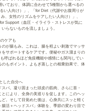
用いており、体調に合わせて5種類から選べるの
るい人向け）」、「for Diet（代謝やお腹周りが
、むくみ、女性のリズムをケアしたい人向け）」、
for Support（血圧・イライラ・ストレスが気に
、いらないものを流しましょう。
心のケアも
うのが腸もみ。これは、腸を程よい刺激でマッサ
きをサポートするケアです。便秘やガス溜まりの
とも呼ばれるほど免疫機能や感情にも関与してい
るのもポイント。よもぎ蒸しとの相乗効果で、体
りとした自分へ
ドスパ。凝り固まった頭皮の筋肉、さらに首・
ことにより、全身の美巡りを促します。このヘッ
んど。そして目覚めた後は、心身共にスッと軽く
＋腸活＋ヘッドスパ」体験を、季節の変わり目で