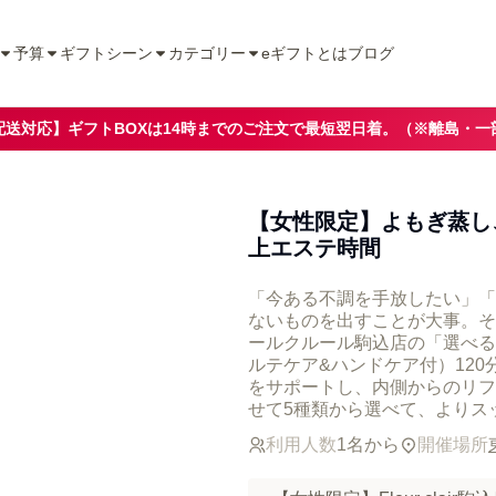
予算
ギフトシーン
カテゴリー
eギフトとは
ブログ
配送対応】ギフトBOXは14時までのご注文で最短翌日着。（※離島・一
【女性限定】よもぎ蒸し
上エステ時間
「今ある不調を手放したい」「
ないものを出すことが大事。そ
ールクルール駒込店の「選べる
ルテケア&ハンドケア付）120
をサポートし、内側からのリフ
せて5種類から選べて、よりス
利用人数
1名から
開催場所