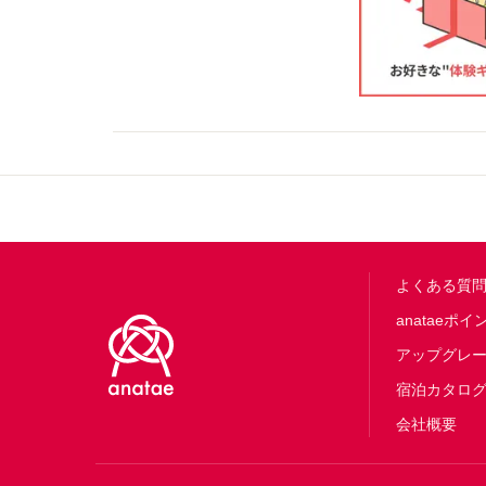
Footer
よくある質
anataeポイ
アップグレ
宿泊カタロ
会社概要