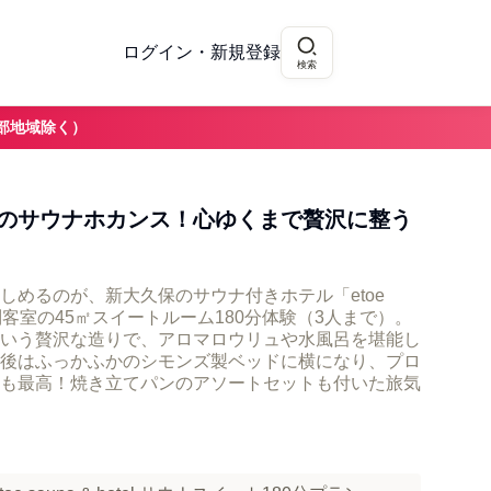
ログイン・新規登録
検索
部地域除く）
のサウナホカンス！心ゆくまで贅沢に整う
しめるのが、新大久保のサウナ付きホテル「etoe
ナ＋特別客室の45㎡スイートルーム180分体験（3人まで）。
いう贅沢な造りで、アロマロウリュや水風呂を堪能し
後はふっかふかのシモンズ製ベッドに横になり、プロ
も最高！焼き立てパンのアソートセットも付いた旅気