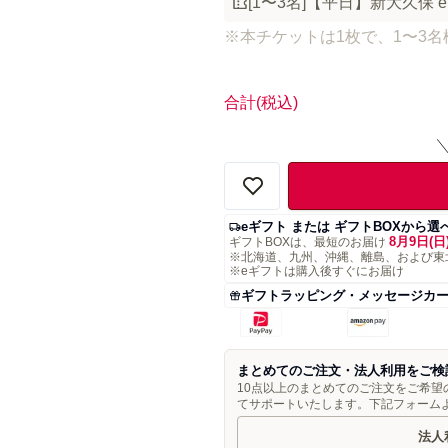
[1〜3名]【平日】新大久保 eto
※本チケットは1枚で、1〜3
合計
(税込)
eギフト または ギフトBOXから選
8月9日(日
ギフトBOXは、最短のお届け
※北海道、九州、沖縄、離島、および東
※eギフトは購入後すぐにお届け
ギフトラッピング・メッセージカ
まとめてのご注文・法人利用をご検
10点以上のまとめてのご注文をご希
てサポートいたします。下記フォーム
法人