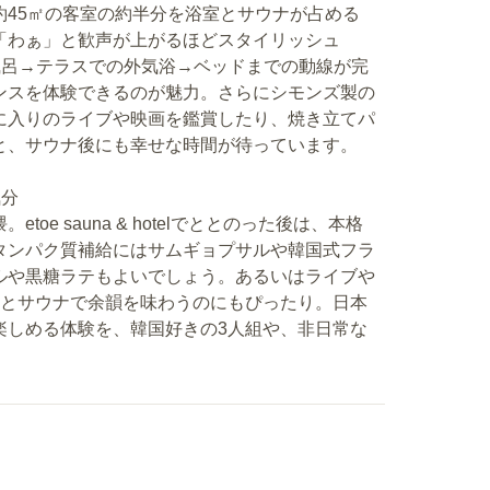
約45㎡の客室の約半分を浴室とサウナが占める
「わぁ」と歓声が上がるほどスタイリッシュ
風呂→テラスでの外気浴→ベッドまでの動線が完
ンスを体験できるのが魅力。さらにシモンズ製の
に入りのライブや映画を鑑賞したり、焼き立てパ
と、サウナ後にも幸せな時間が待っています。
気分
e sauna & hotelでととのった後は、本格
タンパク質補給にはサムギョプサルや韓国式フラ
ルや黒糖ラテもよいでしょう。あるいはライブや
人とサウナで余韻を味わうのにもぴったり。日本
楽しめる体験を、韓国好きの3人組や、非日常な