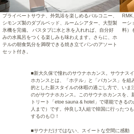
プライベートサウナ、外気浴を楽しめるバルコニー、
RM
シモンズ製のダブルベッド、ルームシアター、大型製
ーシ
氷機を完備。 バスタブに水と氷を入れれば、自分好
料）
みの水風呂をつくる楽しみも味わえます。さらに、ホ
テルの朝食気分を満喫できる焼き立てパンのアソート
セット付き。
■新大久保で憧れのサウナホカンス。サウナスイ
ホカンスとは、「ホテル」と「バカンス」を組
的とした新スタイルの休暇の過ごし方で、いま
のがサウナホカンス。このサウナホカンスを、
トリート「etoe sauna & hotel」で堪能
人まで）です。仲良し3人組で韓国に行ったつ
するのも◎！
■サウナだけではない、スイートな空間に感動