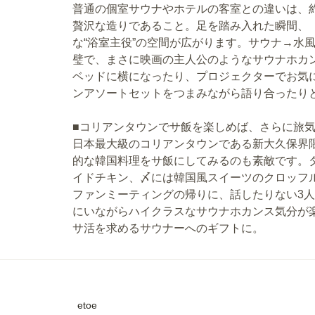
普通の個室サウナやホテルの客室との違いは、
贅沢な造りであること。足を踏み入れた瞬間、
な“浴室主役”の空間が広がります。サウナ→水
璧で、まさに映画の主人公のようなサウナホカ
ベッドに横になったり、プロジェクターでお気
ンアソートセットをつまみながら語り合ったり
■コリアンタウンでサ飯を楽しめば、さらに旅
日本最大級のコリアンタウンである新大久保界隈。eto
的な韓国料理をサ飯にしてみるのも素敵です。
イドチキン、〆には韓国風スイーツのクロッフ
ファンミーティングの帰りに、話したりない3
にいながらハイクラスなサウナホカンス気分が
サ活を求めるサウナーへのギフトに。
etoe