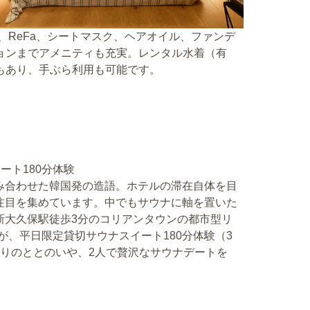
K、ReFa、シートマスク、ヘアオイル、ファンデ
ョンまでアメニティも充実。レンタル水着（有
もあり、手ぶら利用も可能です。
ート180分体験
み合わせた韓国発の造語。ホテルの滞在自体を目
注目を集めています。中でもサウナに軸を置いた
新大久保駅徒歩3分のコリアンタウンの都市型リ
できるのが、平日限定貸切サウナスイート180分体験（3
もりのととのいや、2人で贅沢なサウナデートを