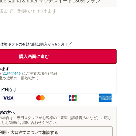
e sauna & hotel サウナスイート180分プラン
名様までご利用いただけます
体験ギフトの有効期限は購入から6ヶ月！
購入画面に進む
べます
)
(
21時間44分
にご注文の場合)
詳細
北や近畿の一部地域除く
ード対応可
討の方へ
望の場合は、専門スタッフがお客様のご要望（請求書払いなど）に応じ
よりお気軽にお問い合わせください。
利用・大口注文について相談する