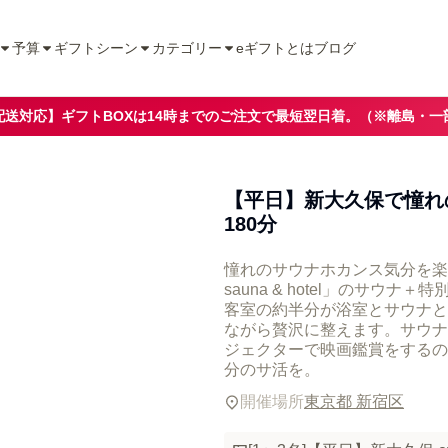
予算
ギフトシーン
カテゴリー
eギフトとは
ブログ
配送対応】ギフトBOXは14時までのご注文で最短翌日着。（※離島・一
【平日】新大久保で憧れ
180分
憧れのサウナホカンス気分を楽
sauna & hotel」のサウ
客室の約半分が浴室とサウナと
ながら贅沢に整えます。サウナ
ジェクターで映画鑑賞をするの
分のサ活を。
開催場所
東京都 新宿区