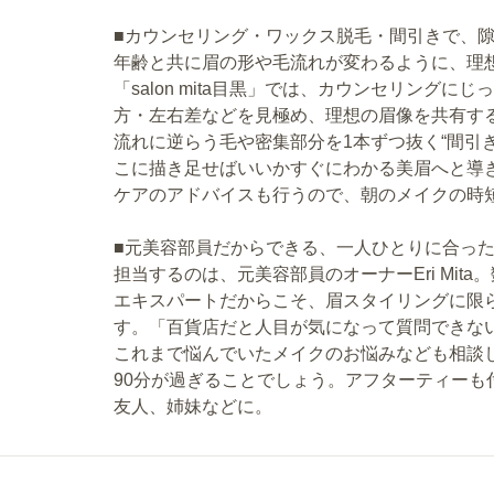
■カウンセリング・ワックス脱毛・間引きで、
年齢と共に眉の形や毛流れが変わるように、理
「salon mita目黒」では、カウンセリング
方・左右差などを見極め、理想の眉像を共有す
流れに逆らう毛や密集部分を1本ずつ抜く“間引
こに描き足せばいいかすぐにわかる美眉へと導
ケアのアドバイスも行うので、朝のメイクの時
■元美容部員だからできる、一人ひとりに合っ
担当するのは、元美容部員のオーナーEri Mi
エキスパートだからこそ、眉スタイリングに限
す。「百貨店だと人目が気になって質問できな
これまで悩んでいたメイクのお悩みなども相談
90分が過ぎることでしょう。アフターティー