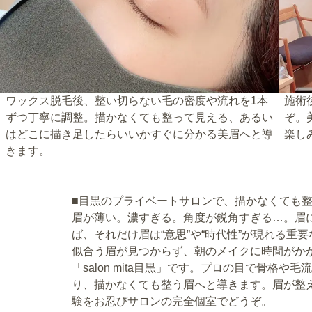
ワックス脱毛後、整い切らない毛の密度や流れを1本
施術
ずつ丁寧に調整。描かなくても整って見える、あるい
ぞ。
はどこに描き足したらいいかすぐに分かる美眉へと導
楽し
きます。
■目黒のプライベートサロンで、描かなくても
眉が薄い。濃すぎる。角度が鋭角すぎる…。眉
ば、それだけ眉は“意思”や“時代性”が現れる
似合う眉が見つからず、朝のメイクに時間がか
「salon mita目黒」です。プロの目で骨格
り、描かなくても整う眉へと導きます。眉が整
験をお忍びサロンの完全個室でどうぞ。