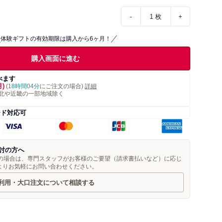
-
1
枚
+
体験ギフトの有効期限は購入から6ヶ月！
購入画面に進む
べます
月)
(
18時間04分
にご注文の場合)
詳細
北や近畿の一部地域除く
ード対応可
討の方へ
望の場合は、専門スタッフがお客様のご要望（請求書払いなど）に応じ
よりお気軽にお問い合わせください。
利用・大口注文について相談する