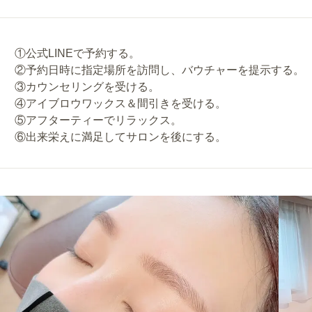
①公式LINEで予約する。
②予約日時に指定場所を訪問し、バウチャーを提示する。
③カウンセリングを受ける。
④アイブロウワックス＆間引きを受ける。
⑤アフターティーでリラックス。
⑥出来栄えに満足してサロンを後にする。