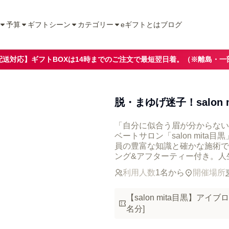
予算
ギフトシーン
カテゴリー
eギフトとは
ブログ
配送対応】ギフトBOXは14時までのご注文で最短翌日着。（※離島・一
脱・まゆげ迷子！salon
「自分に似合う眉が分からない
ベートサロン「salon mit
員の豊富な知識と確かな施術で
ング&アフターティー付き。人
利用人数
1名から
開催場所
【salon mita目黒】ア
名分]