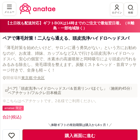
メニュー
ログイン
検索
【土日祝も配送対応】ギフトBOXは14時までのご注文で最短翌日着。（※離
島・一部地域除く）
ペアで薄毛対策！二人なら通える、頭皮洗浄ハイドロヘッドスパ
「薄毛対策を始めたいけど、サロンに通う勇気がない」という方にお勧め
なのが、お友達、姉妹、カップルなど2人で行ける頭皮洗浄ハイドロヘッ
ドスパ。安心の個室で、水素水の高速噴射と同時吸引により頭皮の汚れを
みるみる除去し、発毛環境を整えます。炭酸ミスト＆ヘッド・首肩マッサ
ージ付きで、全身も軽～く！
開催場所
東京都 中央区
[ペア]「頭皮洗浄ハイドロヘッドスパ＆首肩リンパほぐし」〈施術約45分〉
ペアチケット/フルクレ日本橋店
※こちらはペアチケットです。2名様でご利用ください。
anatae 限定
合計
(税込)
体験ギフトの有効期限は購入から6ヶ月！
購入画面に進む