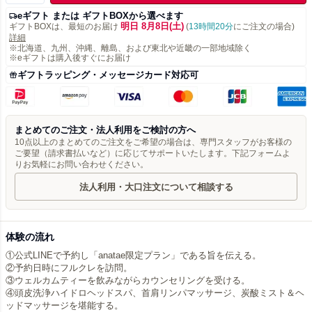
eギフト または ギフトBOXから選べます
明日 8月8日(土)
ギフトBOXは、最短のお届け
(
13時間20分
にご注文の場合)
詳細
※北海道、九州、沖縄、離島、および東北や近畿の一部地域除く
※eギフトは購入後すぐにお届け
ギフトラッピング・メッセージカード対応可
まとめてのご注文・法人利用をご検討の方へ
10点以上のまとめてのご注文をご希望の場合は、専門スタッフがお客様の
ご要望（請求書払いなど）に応じてサポートいたします。下記フォームよ
りお気軽にお問い合わせください。
法人利用・大口注文について相談する
体験の流れ
①公式LINEで予約し「anatae限定プラン」である旨を伝える。
②予約日時にフルクレを訪問。
③ウェルカムティーを飲みながらカウンセリングを受ける。
④頭皮洗浄ハイドロヘッドスパ、首肩リンパマッサージ、炭酸ミスト＆ヘ
ッドマッサージを堪能する。