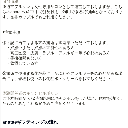
追加情報
※通常フルクレは女性専用サロンとして運営しておりますが、こち
らのanataeのギフトでは男性もご利用できる特別券となっておりま
す。是非カップルでもご利用ください。
◾️注意事項
①下記に当てはまる方の施術は御遠慮いただいております。
・妊娠中または妊娠の可能性のある方
・高度医療・皮膚トラブル・アレルギー等で心配のある方
・手術後間もない方
・飲酒している方
②施術で使用する化粧品に、かぶれやアレルギー等の心配がある場
合には、普段お使いのお化粧水・クリームをお持ちください。
体験開催者のキャンセルポリシー
ご予約時間から72時間以内にキャンセルをした場合、体験を消化し
たものとみなされる旨予めご注意くださいませ。
anataeギフティングの流れ