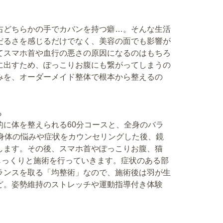
右どちらかの手でカバンを持つ癖…。そんな生活
だるさを感じるだけでなく、美容の面でも影響が
てスマホ首や血行の悪さの原因になるのはもちろ
に出すため、ぽっこりお腹にも繋がってしまうの
みを、オーダーメイド整体で根本から整えるの
。
ら
的に体を整えられる60分コースと、全身のバラ
ず身体の悩みや症状をカウンセリングした後、鏡
します。その後、スマホ首やぽっこりお腹、猫
じっくりと施術を行っていきます。症状のある部
ランスを取る「均整術」なので、施術後は羽が生
ど。姿勢維持のストレッチや運動指導付き体験