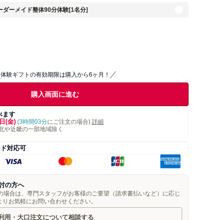
ダーメイド整体90分体験[1名分]
体験ギフトの有効期限は購入から6ヶ月！
購入画面に進む
べます
日(金)
(
3時間03分
にご注文の場合)
詳細
北や近畿の一部地域除く
ード対応可
討の方へ
望の場合は、専門スタッフがお客様のご要望（請求書払いなど）に応じ
よりお気軽にお問い合わせください。
利用・大口注文について相談する