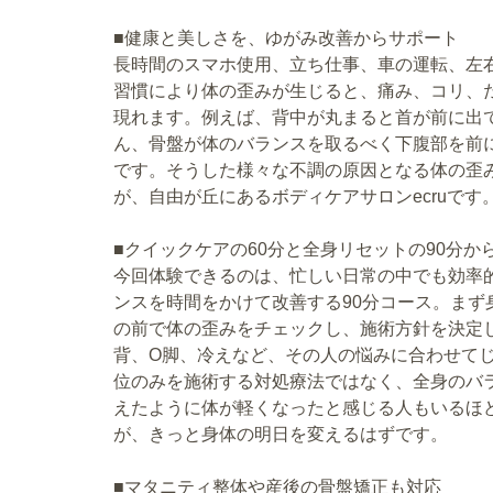
■健康と美しさを、ゆがみ改善からサポート
長時間のスマホ使用、立ち仕事、車の運転、左
習慣により体の歪みが生じると、痛み、コリ、
現れます。例えば、背中が丸まると首が前に出
ん、骨盤が体のバランスを取るべく下腹部を前
です。そうした様々な不調の原因となる体の歪
が、自由が丘にあるボディケアサロンecruです
■クイックケアの60分と全身リセットの90分か
今回体験できるのは、忙しい日常の中でも効率
ンスを時間をかけて改善する90分コース。ま
の前で体の歪みをチェックし、施術方針を決定
背、O脚、冷えなど、その人の悩みに合わせて
位のみを施術する対処療法ではなく、全身のバ
えたように体が軽くなったと感じる人もいるほ
が、きっと身体の明日を変えるはずです。
■マタニティ整体や産後の骨盤矯正も対応