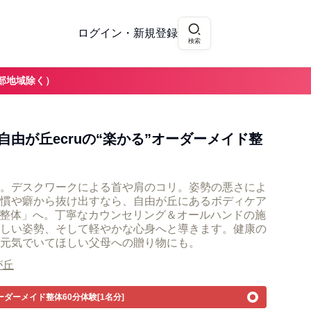
ログイン・新規登録
検索
部地域除く）
由が丘ecruの“楽かる”オーダーメイド整
。デスクワークによる首や肩のコリ。姿勢の悪さによ
慣や癖から抜け出すなら、自由が丘にあるボディケア
イド整体」へ。丁寧なカウンセリング＆オールハンドの施
しい姿勢、そして軽やかな心身へと導きます。健康の
元気でいてほしい父母への贈り物にも。
が丘
ダーメイド整体60分体験[1名分]