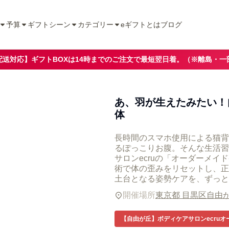
予算
ギフトシーン
カテゴリー
eギフトとは
ブログ
配送対応】ギフトBOXは14時までのご注文で最短翌日着。（※離島・一
あ、羽が生えたみたい！自
体
長時間のスマホ使用による猫背
るぽっこりお腹。そんな生活習
サロンecruの「オーダーメ
術で体の歪みをリセットし、正
土台となる姿勢ケアを、ずっと
開催場所
東京都 目黒区自由
【自由が丘】ボディケアサロンecruオー