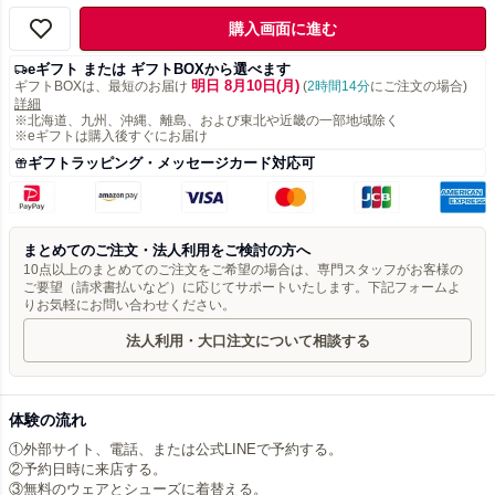
購入画面に進む
eギフト または ギフトBOXから選べます
明日 8月10日(月)
ギフトBOXは、最短のお届け
(
2時間14分
にご注文の場合)
詳細
※北海道、九州、沖縄、離島、および東北や近畿の一部地域除く
※eギフトは購入後すぐにお届け
ギフトラッピング・メッセージカード対応可
まとめてのご注文・法人利用をご検討の方へ
10点以上のまとめてのご注文をご希望の場合は、専門スタッフがお客様の
ご要望（請求書払いなど）に応じてサポートいたします。下記フォームよ
りお気軽にお問い合わせください。
法人利用・大口注文について相談する
体験の流れ
①外部サイト、電話、または公式LINEで予約する。
②予約日時に来店する。
③無料のウェアとシューズに着替える。