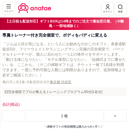
メニュー
ログイン
検索
【土日祝も配送対応】ギフトBOXは14時までのご注文で最短翌日着。（※離
島・一部地域除く）
専属トレーナー付き完全個室で、ボディをバディに変える
「ジムは人目が気になる」という人にお勧めなのがこのギフト。表参道駅
徒歩5分、フリーウェイトやランニングマシン完備の完全個室で、パーソ
ナルトレーナーが、個人に合わせた一つ上の体作りをサポートします。
「動ける体になりたい」「モデル体型になりたい」「結婚式までに痩せた
い」を、ここから。（※この体験ギフトは、チケット一枚で1名様が利用
できます。一度に予約可能な人数には制限がありますので、追加情報より
必ずご確認ください。）
利用人数
1名~2名
開催場所
東京都 渋谷区
完全個室でプロが教えるトレーニングプログラム90分[1名分]
合計
(税込)
-
1
枚
+
体験ギフトの有効期限は購入から6ヶ月！