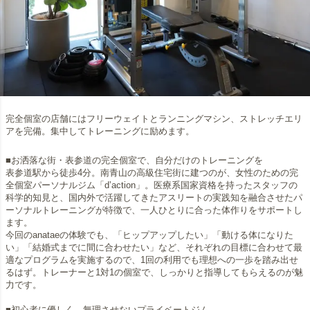
完全個室の店舗にはフリーウェイトとランニングマシン、ストレッチエリ
アを完備。集中してトレーニングに励めます。
■お洒落な街・表参道の完全個室で、自分だけのトレーニングを
表参道駅から徒歩4分。南青山の高級住宅街に建つのが、女性のための完
全個室パーソナルジム「d’action」。医療系国家資格を持ったスタッフの
科学的知見と、国内外で活躍してきたアスリートの実践知を融合させたパ
ーソナルトレーニングが特徴で、一人ひとりに合った体作りをサポートし
ます。
今回のanataeの体験でも、「ヒップアップしたい」「動ける体になりた
い」「結婚式までに間に合わせたい」など、それぞれの目標に合わせて最
適なプログラムを実施するので、1回の利用でも理想への一歩を踏み出せ
るはず。トレーナーと1対1の個室で、しっかりと指導してもらえるのが魅
力です。
■初心者に優しく、無理させないプライベートジム