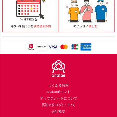
Footer
よくある質問
anataeポイント
アップグレードについて
宿泊カタログについて
会社概要