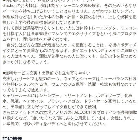
d’actionのお客様は、実は8割がトレーニング未経験者。そのためいきなり
バーベルを持ち上げるということはありません。まずカウンセリングと、
体組成計などを用いた身体の分析・評価・数値化を行い、正しく現状を把
握した上で今後の目標を設定していきます。
そして例えば美姿勢づくりをしたい人には体幹トレーニングを、ミスコン
を目指す人には食事管理やマシンでのエクササイズをという風にプログラ
ムを作り、理想の体へと導くのです。
「自分にはどんな運動が最適なのか」を把握することは、今後のボディメ
イクにとって貴重なものになるはず。ダイエットやボディメイクに興味が
ある人はもちろん、運動が苦手なあの人に贈っても、自分の体を見つめる
きっかけになるでしょう。
■無料サービス充実！出勤前でも立ち寄りやすい
充実したサービスも魅力の一つ。ウェアとシューズはニューバランス社製
を無料レンタルできる他、ウェアのジム保管・洗濯・乾燥も無料なのでい
つでも手ぶらで通えます。
シャワールームにはシャンプー、トリートメント、ボディソープ、化粧
水、乳液、ヘアオイル、ブラシ、ヘアゴム、ドライヤーを完備しているた
め、出勤前に立ち寄ってもメイク直しができて便利。
さらにフィットネスの本場アメリカのHALEO®社製プロテインを多種類取
り揃えるなど、“通いたくなる”楽しみをご用意しています。女性にうれし
い環境で、ぜひボディをバディへと進化させてください。
詳細情報