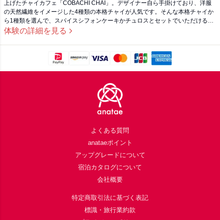
上げたチャイカフェ「COBACHI CHAI」。デザイナー自ら手掛けており、洋服
の天然繊維をイメージした4種類の本格チャイが人気です。そんな本格チャイか
ら1種類を選んで、スパイスシフォンケーキかチュロスとセットでいただけるペ
ア体験ギフトが登場。休日も使えるので、蔵前デートコースの小休憩に。
体験の詳細を見る
Footer
よくある質問
anataeポイント
アップグレードについて
宿泊カタログについて
会社概要
特定商取引法に基づく表記
標識・旅行業約款