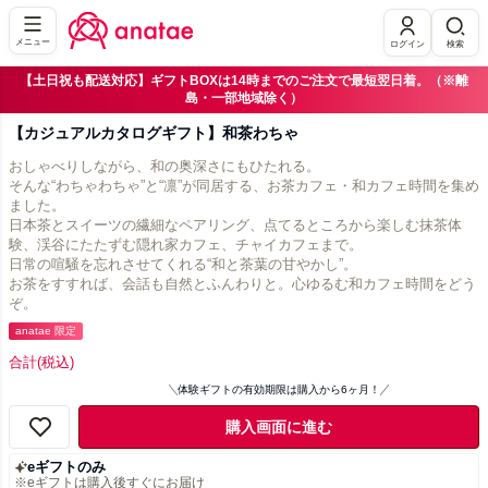
メニュー
ログイン
検索
【土日祝も配送対応】ギフトBOXは14時までのご注文で最短翌日着。（※離
島・一部地域除く）
【カジュアルカタログギフト】和茶わちゃ
おしゃべりしながら、和の奥深さにもひたれる。
そんな“わちゃわちゃ”と“凛”が同居する、お茶カフェ・和カフェ時間を集め
ました。
日本茶とスイーツの繊細なペアリング、点てるところから楽しむ抹茶体
験、渓谷にたたずむ隠れ家カフェ、チャイカフェまで。
日常の喧騒を忘れさせてくれる“和と茶葉の甘やかし”。
お茶をすすれば、会話も自然とふんわりと。心ゆるむ和カフェ時間をどう
ぞ。
anatae 限定
合計
(税込)
体験ギフトの有効期限は購入から6ヶ月！
購入画面に進む
eギフトのみ
※eギフトは購入後すぐにお届け