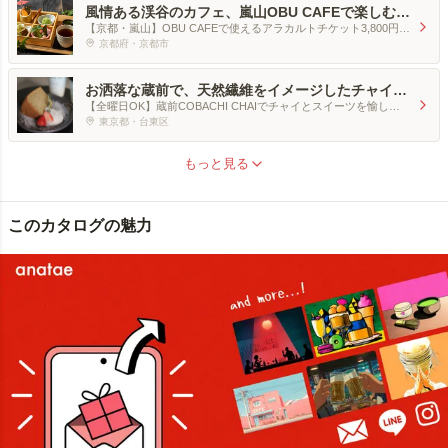
風情ある渓谷のカフェ、嵐山OBU CAFEで楽しむ、
大切な人との至福のスイーツタイム（ペア）
【京都・嵐山】OBU CAFEで使えるアラカルトチケット3,800円分
[ペア]
京都府・京都市
お洒落な蔵前で、天然繊維をイメージしたチャイ＆
スイーツペア体験
【全曜日OK】蔵前COBACHI CHAIでチャイとスイーツを愉しむ
ペアセット
東京都・台東区
もっと見る
このカタログの魅力