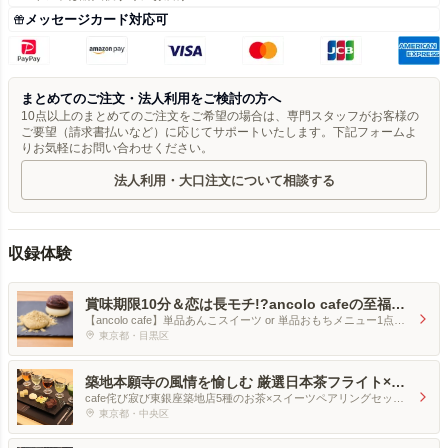
メッセージカード対応可
まとめてのご注文・法人利用をご検討の方へ
10点以上のまとめてのご注文をご希望の場合は、専門スタッフがお客様の
ご要望（請求書払いなど）に応じてサポートいたします。下記フォームよ
りお気軽にお問い合わせください。
法人利用・大口注文について相談する
収録体験
賞味期限10分＆恋は長モチ!?ancolo cafeの至福の
あんころもちデート
【ancolo cafe】単品あんこスイーツ or 単品おもちメニュー1点と
ドリンク1点のセット[ペア]
東京都・目黒区
築地本願寺の風情を愉しむ 厳選日本茶フライト×絶
品スイーツペアリングの贅沢時間
cafe侘び寂び東銀座築地店5種のお茶×スイーツペアリングセット
[1名分]
東京都・中央区