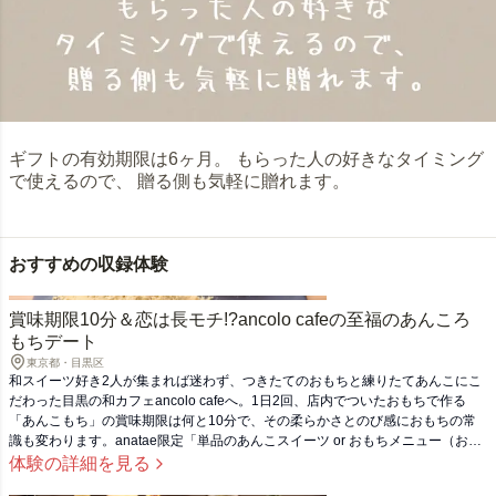
ギフトの有効期限は6ヶ月。 もらった人の好きなタイミング
で使えるので、 贈る側も気軽に贈れます。
おすすめの収録体験
賞味期限10分＆恋は長モチ!?ancolo cafeの至福のあんころ
もちデート
東京都・目黒区
和スイーツ好き2人が集まれば迷わず、つきたてのおもちと練りたてあんこにこ
だわった目黒の和カフェancolo cafeへ。1日2回、店内でついたおもちで作る
「あんこもち」の賞味期限は何と10分で、その柔らかさとのび感におもちの常
識も変わります。anatae限定「単品のあんこスイーツ or おもちメニュー（お雑
煮を除く）から1点とドリンク1点のセット」は、フードとドリンクをそれぞれ
体験の詳細を見る
自由に選べてシェアできるので、一緒に食べれば2人の仲もずっと長モチ！