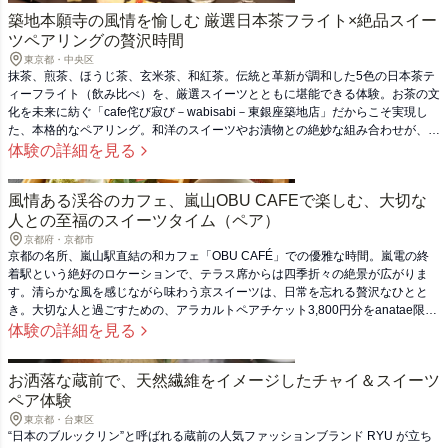
築地本願寺の風情を愉しむ 厳選日本茶フライト×絶品スイー
ツペアリングの贅沢時間
東京都・中央区
抹茶、煎茶、ほうじ茶、玄米茶、和紅茶。伝統と革新が調和した5色の日本茶テ
ィーフライト（飲み比べ）を、厳選スイーツとともに堪能できる体験。お茶の文
化を未来に紡ぐ「cafe侘び寂び－wabisabi－東銀座築地店」だからこそ実現し
た、本格的なペアリング。和洋のスイーツやお漬物との絶妙な組み合わせが、あ
なたの味覚に新たな発見をもたらします。風情ある築地本願寺に程近い特別なロ
体験の詳細を見る
ケーションで、大切な方への贈り物や、自分自身へのご褒美として心に残る贅沢
なひとときをお楽しみいただけます。
風情ある渓谷のカフェ、嵐山OBU CAFEで楽しむ、大切な
人との至福のスイーツタイム（ペア）
京都府・京都市
京都の名所、嵐山駅直結の和カフェ「OBU CAFÉ」での優雅な時間。嵐電の終
着駅という絶好のロケーションで、テラス席からは四季折々の絶景が広がりま
す。清らかな風を感じながら味わう京スイーツは、日常を忘れる贅沢なひとと
き。大切な人と過ごすための、アラカルトペアチケット3,800円分をanatae限定
でご用意。お互いの笑顔を見つめ合いながら、カフェメニュー＆１ドリンクを楽
体験の詳細を見る
しむ、心に残る体験になるでしょう。
お洒落な蔵前で、天然繊維をイメージしたチャイ＆スイーツ
ペア体験
東京都・台東区
“日本のブルックリン”と呼ばれる蔵前の人気ファッションブランド RYU が立ち