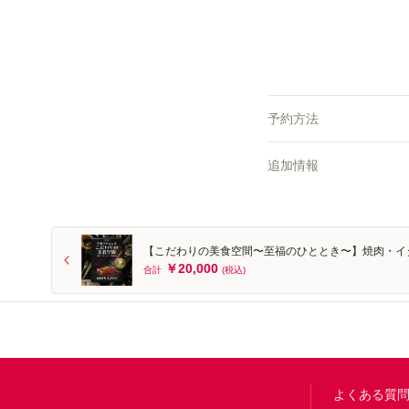
予約方法
追加情報
【こだわりの美食空間〜至福のひととき〜】焼肉・イタリ
￥20,000
合計
(税込)
Footer
よくある質