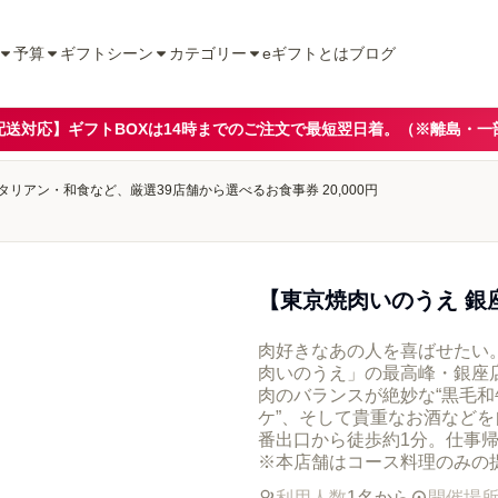
予算
ギフトシーン
カテゴリー
eギフトとは
ブログ
配送対応】ギフトBOXは14時までのご注文で最短翌日着。（※離島・一
アン・和食など、厳選39店舗から選べるお食事券 20,000円
【東京焼肉いのうえ 銀
肉好きなあの人を喜ばせたい
肉いのうえ」の最高峰・銀座
肉のバランスが絶妙な“黒毛和
ケ”、そして貴重なお酒など
番出口から徒歩約1分。仕事
※本店舗はコース料理のみの
利用人数
1名から
開催場