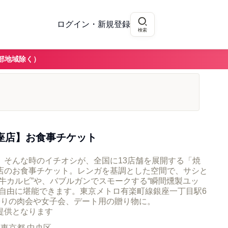
ログイン・新規登録
検索
部地域除く）
座店】お食事チケット
。そんな時のイチオシが、全国に13店舗を展開する「焼
店のお食事チケット。レンガを基調とした空間で、サシと
牛カルビ”や、バブルガンでスモークする“瞬間燻製ユッ
を自由に堪能できます。東京メトロ有楽町線銀座一丁目駅6
帰りの肉会や女子会、デート用の贈り物に。
提供となります
所
東京都 中央区