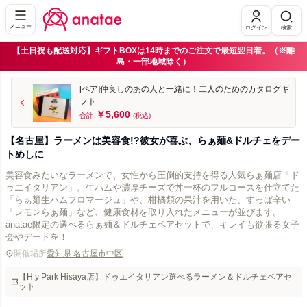
メニュー
ログイン
検索
【土日祝も配送対応】ギフトBOXは14時までのご注文で最短翌日着。（※離
島・一部地域除く）
[ペア]仲良しのあの人と一緒に！二人のためのカタログギ
フト
￥5,600
合計
(税込)
【名古屋】ラーメンは美容食!?彼女が喜ぶ、らぁ麺&ドルチェをデー
トめしに
美容食みたいなラーメンで、女性から圧倒的支持を得る人気らぁ麺店「ド
ゥエイタリアン」。生ハムや濃厚チーズで丼一杯のフルコースを仕立てた
「らぁ麺生ハムフロマージュ」や、柑橘類の果汁を用いた、すっぱ辛い
「レモンらぁ麺」など、健康食材を取り入れたメニューが並びます。
anatae限定の選べるらぁ麺＆ドルチェペアセットで、キレイも欲張る女子
会やデートを！
開催場所
愛知県 名古屋市中区
【H.y Park Hisaya店】ドゥエイタリアン選べるラーメン＆ドルチェペアセ
ット