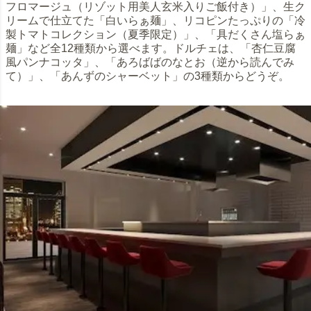
フロマージュ（リゾット用美人玄米入りご飯付き）」、生ク
リームで仕立てた「白いらぁ麺」、リコピンたっぷりの「冷
製トマトコレクション（夏季限定）」、「具だくさん塩らぁ
麺」など全12種類から選べます。ドルチェは、「杏仁豆腐
風パンナコッタ」、「あろばばのなとお（逆から読んでみ
て）」、「あんずのシャーベット」の3種類からどうぞ。