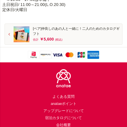
土日祝日/ 11:00～21:00(L.O.20:30)
定休日/火曜日
[ペア]仲良しのあの人と一緒に！二人のためのカタログギ
フト
￥5,600
合計
(税込)
Footer
よくある質問
anataeポイント
アップグレードについて
宿泊カタログについて
会社概要