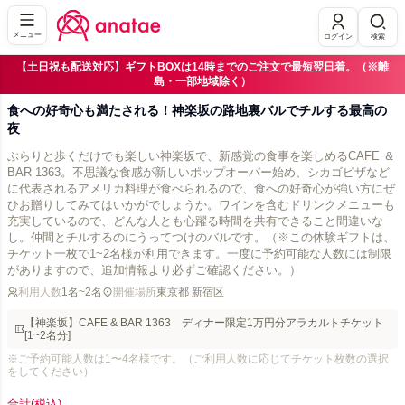
メニュー
ログイン
検索
【土日祝も配送対応】ギフトBOXは14時までのご注文で最短翌日着。（※離
島・一部地域除く）
食への好奇心も満たされる！神楽坂の路地裏バルでチルする最高の
夜
ぶらりと歩くだけでも楽しい神楽坂で、新感覚の食事を楽しめるCAFE ＆
BAR 1363。不思議な食感が新しいポップオーバー始め、シカゴピザなど
に代表されるアメリカ料理が食べられるので、食への好奇心が強い方にぜ
ひお贈りしてみてはいかがでしょうか。ワインを含むドリンクメニューも
充実しているので、どんな人とも心躍る時間を共有できること間違いな
し。仲間とチルするのにうってつけのバルです。（※この体験ギフトは、
チケット一枚で1~2名様が利用できます。一度に予約可能な人数には制限
がありますので、追加情報より必ずご確認ください。）
利用人数
1名~2名
開催場所
東京都 新宿区
【神楽坂】CAFE & BAR 1363 ディナー限定1万円分アラカルトチケット
[1~2名分]
※ご予約可能人数は1〜4名様です。（ご利用人数に応じてチケット枚数の選択
をしてください）
合計
(税込)