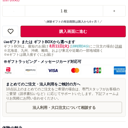
-
1
枚
+
体験ギフトの有効期限は購入から6ヶ月！
購入画面に進む
eギフト または ギフトBOXから選べます
8月11日(火)
ギフトBOXは、最短のお届け
(
18時間04分
にご注文の場合)
詳細
※北海道、九州、沖縄、離島、および東北や近畿の一部地域除く
※eギフトは購入後すぐにお届け
ギフトラッピング・メッセージカード対応可
まとめてのご注文・法人利用をご検討の方へ
10点以上のまとめてのご注文をご希望の場合は、専門スタッフがお客様の
ご要望（請求書払いなど）に応じてサポートいたします。下記フォームよ
りお気軽にお問い合わせください。
法人利用・大口注文について相談する