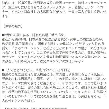
館内には、10,000冊の漫画読み放題の漫画コーナー、無料マッサージチェ
ア、湯上がりにひと休みできるリラックスルーム、昔懐かしいゲームコー
ナー、イベント目白押しの大広間などがあり、一日中二人で楽しく過ごせ
ます。
【体験の魅力】
■武甲山の麓にある、隠れた名湯「武甲温泉」
都心から約2時間。日本武尊の伝説が残る秩父・武甲山の麓にあるのが、
秩父湯元 武甲温泉です。関東でも珍しいpH11.1という強アルカリ性の泉
質で、「まるでローション」と感じるほどのトロトロの湯が、気分までや
わらかくしてくれます。ここで平日限定で体験できるのが、美肌の湯を始
めサウナ、ジェットバスなどを最大11時間満喫できるペア入館パック。人
の少ない平日を利用して、秩父スキンケアの旅はいかが？
■二人でととのうなら、比較的空いている平日を
横瀬の自然に囲まれた露天風呂には、木の優しさを感じるヒノキ風呂と、
野趣あふれる岩風呂をご用意。そしてこの美肌の湯と共に堪能してほしい
のが、ドラマに出てきそうな趣があるドライサウナです。ここで思いきり
汗を流すうちに、日頃の疲れも吹き飛ぶことでしょう。併設された水風呂
は、秩父の地下水を使用しているので、いつ入ってもキンキン！外気浴ゾ
ーンのととのいチェアで秩父の風を感じて過ごせば、心身はもちろん、二
人の仲もととのうはず。