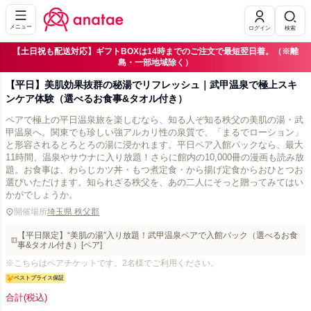
メニュー
ログイン
検索
【土日祝も配送対応】ギフトBOXは14時までのご注文で最短翌日着。（※離
島・一部地域除く）
【平日】美肌効果抜群の秘湯でリフレッシュ｜武甲温泉で極上スキ
ンケア体験（選べるお食事&タオル付き）
ペアで極上の平日温泉旅を楽しむなら、知る人ぞ知る秩父の美肌の湯・武
甲温泉へ。関東でも珍しい強アルカリ性の泉質で、「まるでローション」
と形容されるとろとろの湯に浸かれます。平日ペア入館パックなら、最大
11時間、温泉やサウナに入り放題！さらに館内の10,000冊の漫画も読み放
題。お食事は、わらじカツ丼・もつ煮定食・から揚げ定食からおひとつお
選びいただけます。知られざる秩父を、あの二人にそっと贈ってみてはい
かがでしょうか。
開催場所
埼玉県 秩父郡
【平日限定】“美肌の湯”入り放題！武甲温泉ペアで入館パック（選べるお食
事&タオル付き）[ペア]
※こちらはペアチケットです。2名様でご利用ください。
ベストプライス保証
合計
(税込)