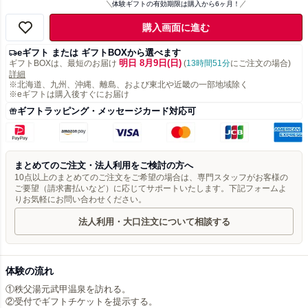
体験ギフトの有効期限は購入から6ヶ月！
購入画面に進む
eギフト または ギフトBOXから選べます
明日 8月9日(日)
ギフトBOXは、最短のお届け
(
13時間51分
にご注文の場合)
詳細
※北海道、九州、沖縄、離島、および東北や近畿の一部地域除く
※eギフトは購入後すぐにお届け
ギフトラッピング・メッセージカード対応可
まとめてのご注文・法人利用をご検討の方へ
10点以上のまとめてのご注文をご希望の場合は、専門スタッフがお客様の
ご要望（請求書払いなど）に応じてサポートいたします。下記フォームよ
りお気軽にお問い合わせください。
法人利用・大口注文について相談する
体験の流れ
①秩父湯元武甲温泉を訪れる。
②受付でギフトチケットを提示する。