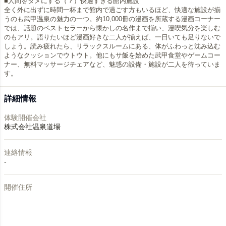
■人間をダメにする（？）快適すぎる館内施設
全く外に出ずに時間一杯まで館内で過ごす方もいるほど、快適な施設が揃
うのも武甲温泉の魅力の一つ。約10,000冊の漫画を所蔵する漫画コーナー
では、話題のベストセラーから懐かしの名作まで揃い、漫喫気分を楽しむ
のもアリ。語りたいほど漫画好きな二人が揃えば、一日いても足りないで
しょう。読み疲れたら、リラックスルームにある、体がふわっと沈み込む
ようなクッションでウトウト。他にもサ飯を始めた武甲食堂やゲームコー
ナー、無料マッサージチェアなど、魅惑の設備・施設が二人を待っていま
す。
詳細情報
体験開催会社
株式会社温泉道場
連絡情報
-
開催住所