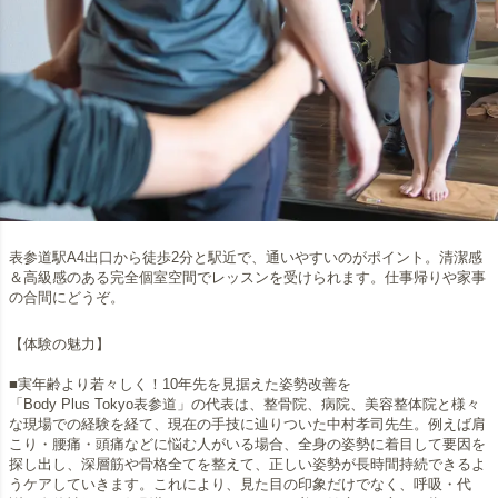
表参道駅A4出口から徒歩2分と駅近で、通いやすいのがポイント。清潔感
＆高級感のある完全個室空間でレッスンを受けられます。仕事帰りや家事
の合間にどうぞ。
【体験の魅力】
■実年齢より若々しく！10年先を見据えた姿勢改善を
「Body Plus Tokyo表参道」の代表は、整骨院、病院、美容整体院と様々
な現場での経験を経て、現在の手技に辿りついた中村孝司先生。例えば肩
こり・腰痛・頭痛などに悩む人がいる場合、全身の姿勢に着目して要因を
探し出し、深層筋や骨格全てを整えて、正しい姿勢が長時間持続できるよ
うケアしていきます。これにより、見た目の印象だけでなく、呼吸・代