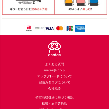
Footer
よくある質問
anataeポイント
アップグレードについて
宿泊カタログについて
会社概要
特定商取引法に基づく表記
標識・旅行業約款