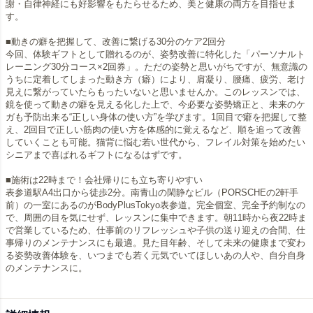
謝・自律神経にも好影響をもたらせるため、美と健康の両方を目指せま
す。
■動きの癖を把握して、改善に繋げる30分のケア2回分
今回、体験ギフトとして贈れるのが、姿勢改善に特化した「パーソナルト
レーニング30分コース×2回券」。ただの姿勢と思いがちですが、無意識の
うちに定着してしまった動き方（癖）により、肩凝り、腰痛、疲労、老け
見えに繋がっていたらもったいないと思いませんか。このレッスンでは、
鏡を使って動きの癖を見える化した上で、今必要な姿勢矯正と、未来のケ
ガも予防出来る“正しい身体の使い方”を学びます。1回目で癖を把握して整
え、2回目で正しい筋肉の使い方を体感的に覚えるなど、順を追って改善
していくことも可能。猫背に悩む若い世代から、フレイル対策を始めたい
シニアまで喜ばれるギフトになるはずです。
■施術は22時まで！会社帰りにも立ち寄りやすい
表参道駅A4出口から徒歩2分。南青山の閑静なビル（PORSCHEの2軒手
前）の一室にあるのがBodyPlusTokyo表参道。完全個室、完全予約制なの
で、周囲の目を気にせず、レッスンに集中できます。朝11時から夜22時ま
で営業しているため、仕事前のリフレッシュや子供の送り迎えの合間、仕
事帰りのメンテナンスにも最適。見た目年齢、そして未来の健康まで変わ
る姿勢改善体験を、いつまでも若く元気でいてほしいあの人や、自分自身
のメンテナンスに。