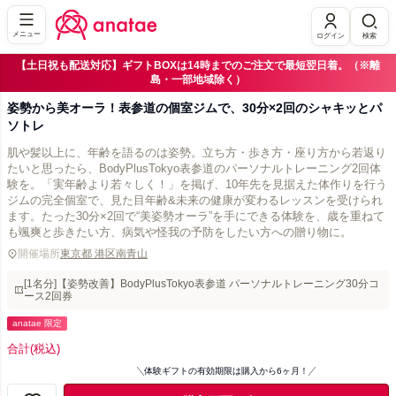
メニュー
ログイン
検索
【土日祝も配送対応】ギフトBOXは14時までのご注文で最短翌日着。（※離
島・一部地域除く）
姿勢から美オーラ！表参道の個室ジムで、30分×2回のシャキッとパ
ソトレ
肌や髪以上に、年齢を語るのは姿勢。立ち方・歩き方・座り方から若返り
たいと思ったら、BodyPlusTokyo表参道のパーソナルトレーニング2回体
験を。「実年齢より若々しく！」を掲げ、10年先を見据えた体作りを行う
ジムの完全個室で、見た目年齢&未来の健康が変わるレッスンを受けられ
ます。たった30分×2回で“美姿勢オーラ”を手にできる体験を、歳を重ねて
も颯爽と歩きたい方、病気や怪我の予防をしたい方への贈り物に。
開催場所
東京都 港区南青山
[1名分]【姿勢改善】BodyPlusTokyo表参道 パーソナルトレーニング30分コ
ース2回券
anatae 限定
合計
(税込)
体験ギフトの有効期限は購入から6ヶ月！