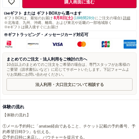
購入画面に進む
eギフト または ギフトBOXから選べます
8月8日(土)
ギフトBOXは、最短のお届け
(
18時間28分
にご注文の場合)
詳細
※北海道、九州、沖縄、離島、および東北や近畿の一部地域除く
※eギフトは購入後すぐにお届け
ギフトラッピング・メッセージカード対応可
まとめてのご注文・法人利用をご検討の方へ
10点以上のまとめてのご注文をご希望の場合は、専門スタッフがお客様の
ご要望（請求書払いなど）に応じてサポートいたします。下記フォームよ
りお気軽にお問い合わせください。
法人利用・大口注文について相談する
体験の流れ
【体験の流れ】
①メール予約時に「anatae経由であること、チケット記載の予約番号、予
約希望日時3つ」を伝える。
②予約日時に来店し、バウチャーを提示する。