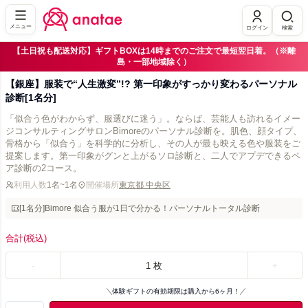
メニュー
ログイン
検索
【土日祝も配送対応】ギフトBOXは14時までのご注文で最短翌日着。（※離
島・一部地域除く）
【銀座】服装で“人生激変”!? 第一印象がすっかり変わるパーソナル
診断[1名分]
「似合う色がわからず、服選びに迷う」。ならば、芸能人も訪れるイメー
ジコンサルティングサロンBimoreのパーソナル診断を。肌色、顔タイプ、
骨格から「似合う」を科学的に分析し、その人が最も映える色や服装をご
提案します。第一印象がグンと上がるソロ診断と、二人でアプデできるペ
ア診断の2コース。
利用人数
1名~1名
開催場所
東京都 中央区
[1名分]Bimore 似合う服が1日で分かる！パーソナルトータル診断
合計
(税込)
-
1
枚
+
体験ギフトの有効期限は購入から6ヶ月！