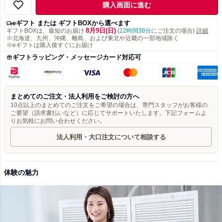
購入画面に進む
eギフト または ギフトBOXから選べます
8月9日(日)
ギフトBOXは、最短のお届け
(
22時間38分
にご注文の場合)
詳細
※北海道、九州、沖縄、離島、および東北や近畿の一部地域除く
※eギフトは購入後すぐにお届け
ギフトラッピング・メッセージカード対応可
まとめてのご注文・法人利用をご検討の方へ
10点以上のまとめてのご注文をご希望の場合は、専門スタッフがお客様の
ご要望（請求書払いなど）に応じてサポートいたします。下記フォームよ
りお気軽にお問い合わせください。
法人利用・大口注文について相談する
体験の魅力