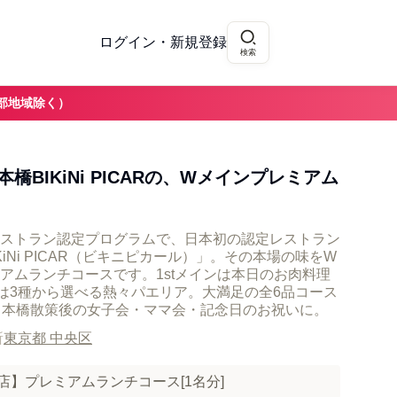
ログイン・新規登録
検索
部地域除く）
BIKiNi PICARの、Wメインプレミアム
ストラン認定プログラムで、日本初の認定レストラン
iNi PICAR（ビキニピカール）」。その本場の味をW
アムランチコースです。1stメインは本日のお肉料理
ンは3種から選べる熱々パエリア。大満足の全6品コース
日本橋散策後の女子会・ママ会・記念日のお祝いに。
所
東京都 中央区
ド室町店】プレミアムランチコース[1名分]