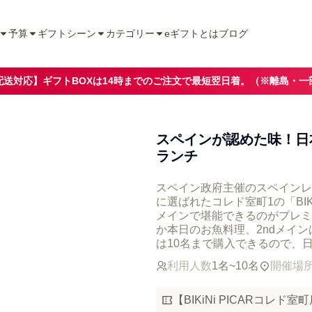
予算
ギフトシーン
カテゴリー
eギフトとは
ブログ
配送対応】ギフトBOXは14時までのご注文で最短翌日着。（※離島・一
スペインが認めた味！日本橋
ランチ
スペイン政府主催のスペインレ
に選ばれたコレド室町1の「BIK
メインで堪能できるのがプレミ
か本日のお魚料理、2ndメイ
は10名まで購入できるので、
利用人数
1名~10名
開催場
【BIKiNi PICARコレ