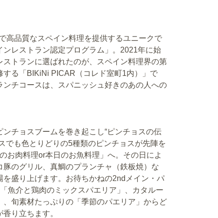
外で高品質なスペイン料理を提供するユニークで
ンレストラン認定プログラム」。2021年に始
レストランに選ばれたのが、スペイン料理界の第
「BIKiNi PICAR（コレド室町1内）」で
ランチコースは、スパニッシュ好きのあの人への
ピンチョスブームを巻き起こし“ピンチョスの伝
スでも色とりどりの5種類のピンチョスが先陣を
のお肉料理or本日のお魚料理」へ。その日によ
コ豚のグリル、真鯛のプランチャ（鉄板焼）な
を盛り上げます。お待ちかねの2ndメイン・パ
た「魚介と鶏肉のミックスパエリア」、カタルー
」、旬素材たっぷりの「季節のパエリア」からど
が香り立ちます。