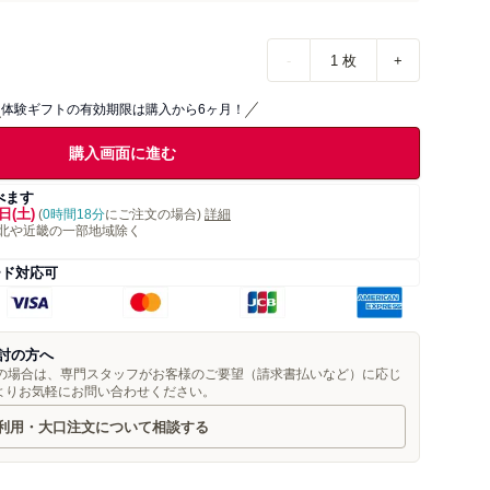
-
1
枚
+
体験ギフトの有効期限は購入から6ヶ月！
購入画面に進む
べます
日(土)
(
0時間18分
にご注文の場合)
詳細
北や近畿の一部地域除く
ード対応可
討の方へ
望の場合は、専門スタッフがお客様のご要望（請求書払いなど）に応じ
よりお気軽にお問い合わせください。
利用・大口注文について相談する