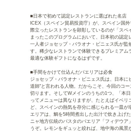
■日本で初めて認定レストランに選ばれた名店
ICEX（スペイン貿易投資庁）が、スペイン国
際立ったレストランを顕彰しているのが「スペイ
まったこのプログラムにおいて、日本初の認定
一人者ジョセップ・バラオナ・ビニェス氏が監修する
す。稀少なレストランで体験できるプレミアム
最適な体験ギフトになるはずです。
■手間をかけて仕込んだパエリアは必食
ジョセップ・バラオナ・ビニェス氏は、日本に
道師”と言われる人物。だからこそ、今回のコー
切ります。そしてWメインのうちの1つ、「本日
ってメニューは異なりますが、たとえばイベリ
ど、スペインの熱気を存分に感じられる一皿が場
エリアは、鯛を5時間煮出した出汁で炊き上げ
ニャ地方伝統のパスタのパエリア「フィデウア
うぞ。レモンをギュッと絞れば、地中海の風景