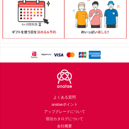
Footer
よくある質問
anataeポイント
アップグレードについて
宿泊カタログについて
会社概要