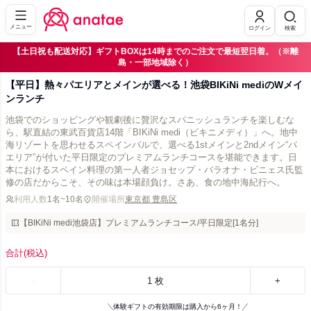
メニュー
ログイン
検索
【土日祝も配送対応】ギフトBOXは14時までのご注文で最短翌日着。（※離
島・一部地域除く）
【平日】熱々パエリアとメインが選べる！池袋BIKiNi mediのWメイ
ンランチ
池袋でのショッピングや観劇後に贅沢なスパニッシュランチを楽しむな
ら、駅直結の東武百貨店14階「BIKiNi medi（ビキニメディ）」へ。地中
海リゾートを思わせるスペインバルで、選べる1stメインと2ndメイン“パ
エリア”が付いた平日限定のプレミアムランチコースを堪能できます。日
本におけるスペイン料理の第一人者ジョセップ・バラオナ・ビニェス氏監
修の店だからこそ、その味は本場顔負け。さあ、食の地中海紀行へ。
利用人数
1名~10名
開催場所
東京都 豊島区
【BIKiNi medi池袋店】プレミアムランチコース/平日限定[1名分]
合計
(税込)
-
1
枚
+
体験ギフトの有効期限は購入から6ヶ月！