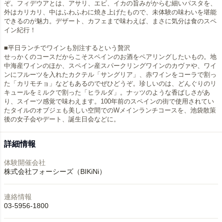
ぞ。フィデウアとは、アサリ、エビ、イカの旨みがからむ細いパスタを、
外はカリカリ、中はふわふわに焼き上げたもので、未体験の味わいを堪能
できるのが魅力。デザート、カフェまで味わえば、まさに気分は食のスペ
イン紀行！
■平日ランチでワインも別注するという贅沢
せっかくのコースだからこそスペインのお酒をペアリングしたいもの。地
中海産ワインのほか、スペイン産スパークリングワインのカヴァや、ワイ
ンにフルーツを入れたカクテル「サングリア」、赤ワインをコーラで割っ
た「カリモチョ」などもあるのでぜひどうぞ。珍しいのは、どんぐりのリ
キュールをミルクで割った「ヒラルダ」。ナッツのような香ばしさがあ
り、スイーツ感覚で味わえます。100年前のスペインの街で使用されてい
たタイルのオブジェも美しい空間でのWメインランチコースを、池袋散策
後の女子会やデート、誕生日会などに。
詳細情報
体験開催会社
株式会社フォーシーズ（BIKiNi）
連絡情報
03-5956-1800