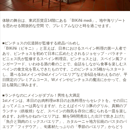
体験の舞台は、東武百貨店14階にある 「BIKiNi medi」。地中海リゾート
を思わせる開放的な空間 で、プレミアムなひと時を過ごせます。
■ピンチョスの伝道師が監修する絶品バルめし
「BIKiNi（ビキニ）」と言えば、日本におけるスペイン料理の第一人者で
あり、ピンチョスを初めて日本に広めたとされるジョセップ・バラオナ・
ビニェス氏が監修するスペイン料理店。ピンチョスとは、スペイン風フィ
ンガーフード、いわゆる酒の肴のことで、会話をしながら食事を楽しむス
ペインの食文化を育んできたものです。このピンチョス5種からスタート
し、選べる1stメインや2ndメイン“パエリア”など全6品を味わえるのが、平
日限定のプレミアムコース。Wメインやピンチョスの魔法にかかって、会
話も陽気に弾みます。
■ランチなのにメインがダブル！男性も大満足
1stメインは、本日のお肉料理or本日のお魚料理からセレクトを。その日に
よってメニューは異なりますが、たとえばイベリコ豚のグリル、真鯛のプ
ランチャ（鉄板焼）など、スペインの熱気を存分に感じられる一皿を楽し
めます。お待ちかねのパエリアは、鯛を5時間煮出した出汁で炊き上げた
「魚介と鶏肉のミックスパエリア」、カタルーニャ地方伝統のパスタのパ
エリア「フィデウア」、旬素材たっぷりの「季節のパエリア」からどう