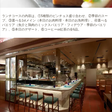
ランチコースの内容は、①5種類のピンチョス盛り合わせ、②季節のスー
プ、③選べる1stメイン（本日のお肉料理・本日のお魚料理）、④選べる
パエリア（魚介と鶏肉のミックスパエリア・フィデウア・季節のパエリ
ア）、⑤本日のデザート、⑥コーヒーor紅茶の全6品。