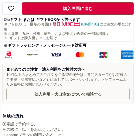
購入画面に進む
eギフト または ギフトBOXから選べます
明日 8月8日(土)
ギフトBOXは、最短のお届け
(
0時間40分
にご注文の場合)
詳
細
※北海道、九州、沖縄、離島、および東北や近畿の一部地域除く
※eギフトは購入後すぐにお届け
ギフトラッピング・メッセージカード対応可
まとめてのご注文・法人利用をご検討の方へ
10点以上のまとめてのご注文をご希望の場合は、専門スタッフがお客様の
ご要望（請求書払いなど）に応じてサポートいたします。下記フォームよ
りお気軽にお問い合わせください。
法人利用・大口注文について相談する
体験の流れ
①電話で予約する。
その際に、以下をお伝えください。
・anataeプランの利用であること