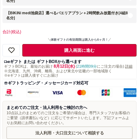
名分]
【BIKiNi medi池袋店】選べるパエリアプラン＋2時間飲み放題付き[4組8
名分]
合計
(税込)
体験ギフトの有効期限は購入から6ヶ月！
購入画面に進む
eギフト または ギフトBOXから選べます
8月12日(水)
ギフトBOXは、最短のお届け
(
21時間09分
にご注文の場合)
詳細
※北海道、九州、沖縄、離島、および東北や近畿の一部地域除く
※eギフトは購入後すぐにお届け
ギフトラッピング・メッセージカード対応可
まとめてのご注文・法人利用をご検討の方へ
10点以上のまとめてのご注文をご希望の場合は、専門スタッフがお客様の
ご要望（請求書払いなど）に応じてサポートいたします。下記フォームよ
りお気軽にお問い合わせください。
法人利用・大口注文について相談する