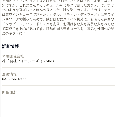
を加えた「サングリア」などは有名ですが、たとえば「ヒラルダ」はご存
知ですか。これはどんぐりリキュールをミルクで割ったカクテルで、ナッ
ツのような香ばしさとほんのりとした甘味を楽しめます。「カリモチョ」
は赤ワインをコーラで割ったカクテル、「ティントデベラーノ」は赤ワイ
ンをソーダで割ったもので、飲むほどにスペイン気分に。もちろん赤白ワ
インやビール、ソフトドリンクもあり、お酒好きな人も苦手な人もみんな
で乾杯できるのが魅力です。情熱の国の美食コースを、陽気な仲間への記
念のギフトに！
詳細情報
体験開催会社
株式会社フォーシーズ（BIKiNi）
連絡情報
03-5956-1800
開催住所