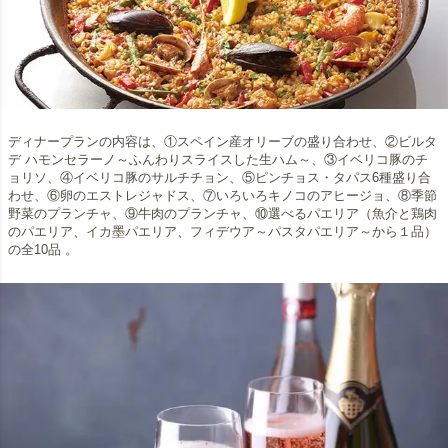
ディナープランの内容は、①スペイン産オリーブの盛り合わせ、②ビルタ
デ ハモンセラーノ～ふんわりスライスした生ハム～、③イベリコ豚のチ
ョリソ、④イベリコ豚のサルチチョン、⑤ピンチョス・タパス6種盛り合
わせ、⑥卵のエストレジャドス、⑦いろいろキノコのアヒージョ、⑧季節
野菜のプランチャ、⑨牛肉のプランチャ、⑩選べるパエリア（魚介と鶏肉
のパエリア、イカ墨パエリア、フィデウア～パスタパエリア～から１品）
の全10品 。