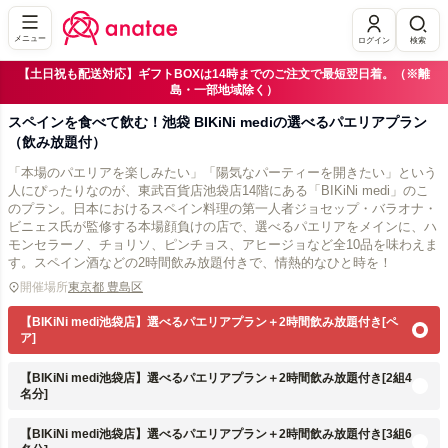
メニュー
ログイン
検索
【土日祝も配送対応】ギフトBOXは14時までのご注文で最短翌日着。（※離
島・一部地域除く）
スペインを食べて飲む！池袋 BIKiNi mediの選べるパエリアプラン
（飲み放題付）
「本場のパエリアを楽しみたい」「陽気なパーティーを開きたい」という
人にぴったりなのが、東武百貨店池袋店14階にある「BIKiNi medi」のこ
のプラン。日本におけるスペイン料理の第一人者ジョセップ・バラオナ・
ビニェス氏が監修する本場顔負けの店で、選べるパエリアをメインに、ハ
モンセラーノ、チョリソ、ピンチョス、アヒージョなど全10品を味わえま
す。スペイン酒などの2時間飲み放題付きで、情熱的なひと時を！
開催場所
東京都 豊島区
【BIKiNi medi池袋店】選べるパエリアプラン＋2時間飲み放題付き[ペ
ア]
【BIKiNi medi池袋店】選べるパエリアプラン＋2時間飲み放題付き[2組4
名分]
【BIKiNi medi池袋店】選べるパエリアプラン＋2時間飲み放題付き[3組6