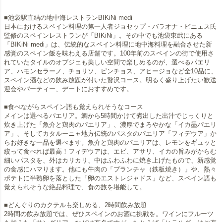
■池袋駅直結の地中海レストランBIKiNi medi
日本におけるスペイン料理の第一人者ジョセップ・バラオナ・ビニェス氏
監修のスペインレストランが「BIKiNi」。その中でも池袋東武にある
「BIKiNi medi」は、伝統的なスペイン料理に地中海料理を融合させた新
感覚のスペイン飯を味わえる店舗です。100年前のスペインの街で使用さ
れていたタイルのオブジェも美しい空間で楽しめるのが、選べるパエリ
ア、ハモンセラーノ、チョリソ、ピンチョス、アヒージョなど全10品に、
スペイン酒などの飲み放題が付いた贅沢コース。明るく盛り上げたい歓送
迎会やパーティー、デートにおすすめです。
■食べながらスペイン語も覚えられそうなコース
メインは選べるパエリア。鯛から5時間かけて煮出した出汁でじっくりと
炊き上げた「魚介と鶏肉のパエリア」、濃厚でまろやかな「イカ墨パエリ
ア」、そしてカタルーニャ地方伝統のパスタのパエリア「フィデウア」か
らお好きな一品を選べます。魚介と鶏肉のパエリアは、レモンをギュッと
絞って食べれば最高！フィデウアは、エビ、アサリ、イカの旨みがからむ
細いパスタを、外はカリカリ、中はふわふわに焼き上げたもので、新感覚
の食感にハマります。他にも牛肉の「プランチャ（鉄板焼き）」や、熱々
ポテトに半熟卵を落とした「卵のエストレジャドス」など、スペイン語も
覚えられそうな絶品料理で、食の旅を堪能して。
■どんぐりのカクテルも楽しめる、2時間飲み放題
2時間の飲み放題では、ぜひスペインのお酒に挑戦を。ワインにフルーツ