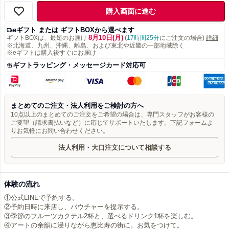
購入画面に進む
eギフト または ギフトBOXから選べます
8月10日(月)
ギフトBOXは、最短のお届け
(
17時間25分
にご注文の場合)
詳細
※北海道、九州、沖縄、離島、および東北や近畿の一部地域除く
※eギフトは購入後すぐにお届け
ギフトラッピング・メッセージカード対応可
まとめてのご注文・法人利用をご検討の方へ
10点以上のまとめてのご注文をご希望の場合は、専門スタッフがお客様の
ご要望（請求書払いなど）に応じてサポートいたします。下記フォームよ
りお気軽にお問い合わせください。
法人利用・大口注文について相談する
体験の流れ
①公式LINEで予約する。
②予約日時に来店し、バウチャーを提示する。
③季節のフルーツカクテル2杯と、選べるドリンク1杯を楽しむ。
④アートの余韻に浸りながら恵比寿の街に。お気をつけて。