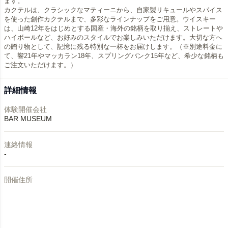
ます。​
カクテルは、クラシックなマティーニから、自家製リキュールやスパイス
を使った創作カクテルまで、多彩なラインナップをご用意。​ウイスキー
は、山崎12年をはじめとする国産・海外の銘柄を取り揃え、ストレートや
ハイボールなど、お好みのスタイルでお楽しみいただけます。​大切な方へ
の贈り物として、記憶に残る特別な一杯をお届けします。（※別途料金に
て、響21年やマッカラン18年、スプリングバンク15年など、希少な銘柄も
ご注文いただけます。）
詳細情報
体験開催会社
BAR MUSEUM
連絡情報
-
開催住所