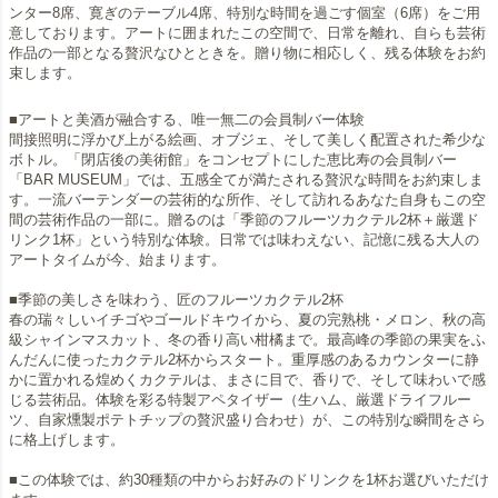
ンター8席、寛ぎのテーブル4席、特別な時間を過ごす個室（6席）をご用
意しております。アートに囲まれたこの空間で、日常を離れ、自らも芸術
作品の一部となる贅沢なひとときを。贈り物に相応しく、残る体験をお約
束します。
■アートと美酒が融合する、唯一無二の会員制バー体験
間接照明に浮かび上がる絵画、オブジェ、そして美しく配置された希少な
ボトル。「閉店後の美術館」をコンセプトにした恵比寿の会員制バー
「BAR MUSEUM」では、五感全てが満たされる贅沢な時間をお約束しま
す。一流バーテンダーの芸術的な所作、そして訪れるあなた自身もこの空
間の芸術作品の一部に。贈るのは「季節のフルーツカクテル2杯＋厳選ド
リンク1杯」という特別な体験。日常では味わえない、記憶に残る大人の
アートタイムが今、始まります。
■季節の美しさを味わう、匠のフルーツカクテル2杯
春の瑞々しいイチゴやゴールドキウイから、夏の完熟桃・メロン、秋の高
級シャインマスカット、冬の香り高い柑橘まで。最高峰の季節の果実をふ
んだんに使ったカクテル2杯からスタート。重厚感のあるカウンターに静
かに置かれる煌めくカクテルは、まさに目で、香りで、そして味わいで感
じる芸術品。体験を彩る特製アペタイザー（生ハム、厳選ドライフルー
ツ、自家燻製ポテトチップの贅沢盛り合わせ）が、この特別な瞬間をさら
に格上げします。
■この体験では、約30種類の中からお好みのドリンクを1杯お選びいただけ