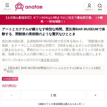
メニュー
ログイン
検索
【土日祝も配送対応】ギフトBOXは14時までのご注文で最短翌日着。（※離
島・一部地域除く）
アートとカクテルが織りなす特別な時間。恵比寿BAR MUSEUMで体
験する、閉館後の美術館のような贅沢なひととき
恵比寿の隠れ家、会員制BAR MUSEUMで非日常を味わう。「閉館後の美
術館」をテーマにした幻想的な空間で、100本を超えるボトルや芸術作品
に囲まれながら、季節のスペシャルカクテル2杯と選べるドリンク1杯を堪
能。洗練された大人の贈り物として、特別な一夜の記憶をお届けします。
利用人数
1名から
開催場所
東京都 渋谷区
【恵比寿】BAR MUSEUM季節のスペシャルカクテル2杯＆ドリンク1杯[1
名分]
anatae 限定
合計
(税込)
-
1
枚
+
体験ギフトの有効期限は購入から6ヶ月！