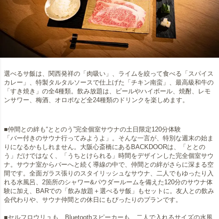
選べるサ飯は、関西発祥の「肉吸い」、ライムを絞って食べる「スパイス
カレー」、特製タルタルソースで仕上げた「チキン南蛮」、最高級和牛の
「すき焼き」の全4種類。飲み放題は、ビールやハイボール、焼酎、レモ
ンサワー、梅酒、オロポなど全24種類のドリンクを楽しめます。
■仲間との絆も“ととのう”完全個室サウナの土日限定120分体験
「バー付きのサウナ行ってみようよ」。そんな一言が、特別な週末の始ま
りになるかもしれません。大阪心斎橋にあるBACKDOORは、「ととの
う」だけではなく、「うちとけられる」時間をデザインした完全個室サウ
ナ。サウナ室からバーへと続く導線の中で、仲間との絆がさらに深まる空
間です。全面ガラス張りのスタイリッシュなサウナ、二人でもゆったり入
れる水風呂、2箇所のシャワー&パウダールームを備えた120分のサウナ体
験に加え、BARでの「飲み放題＋選べるサ飯」もセットに。友人との飲み
会代わりや、サウナ仲間との休日にもぴったりのプランです。
■セルフロウリュも、Bluetoothスピーカーも、二人で入れるサイズの水風