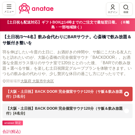
メニュー
ログイン
検索
【土日祝も配送対応】ギフトBOXは14時までのご注文で最短翌日着。（※離
島・一部地域除く）
【土日祝/3〜4名】飲み会代わりにBARサウナ。心斎橋で飲み放題＆
サ飯付き整いを
羽を伸ばしたい今度の土日に、お酒好きの仲間や、サ飯にこだわる友人た
ちと訪れたいのが、大阪心斎橋の完全個室サウナ「BACKDOOR」。お洒
落な全面ガラス張りのサウナ室で120分ととのった後、「BARでの飲み放
題＋選べるサ飯」を楽しむ土日祝限定グループプランを体験できます。い
つもの飲み会の代わりや、少し贅沢な休日の過ごし方にぴったりです。
開催場所
大阪府 大阪市中央区
【大阪・土日祝】BACK DOOR 完全個室サウナ120分（サ飯＆飲み放題
付）[3名分]
【大阪・土日祝】BACK DOOR 完全個室サウナ120分（サ飯＆飲み放題
付）[4名分]
anatae 限定
合計
(税込)