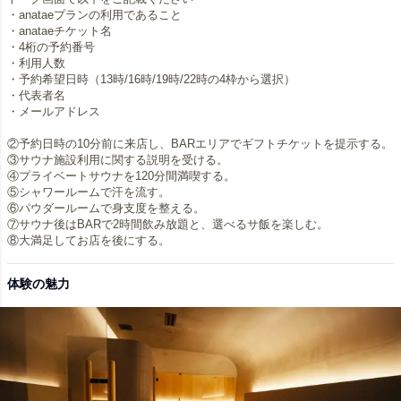
・anataeプランの利用であること
・anataeチケット名
・4桁の予約番号
・利用人数
・予約希望日時（13時/16時/19時/22時の4枠から選択）
・代表者名
・メールアドレス
②予約日時の10分前に来店し、BARエリアでギフトチケットを提示する。
③サウナ施設利用に関する説明を受ける。
④プライベートサウナを120分間満喫する。
⑤シャワールームで汗を流す。
⑥パウダールームで身支度を整える。
⑦サウナ後はBARで2時間飲み放題と、選べるサ飯を楽しむ。
⑧大満足してお店を後にする。
体験の魅力