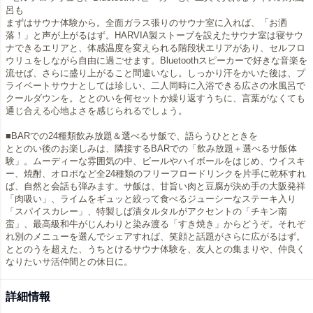
呂も
まずはサウナ体験から。全面ガラス張りのサウナ室に入れば、「お洒
落！」と声が上がるはず。HARVIA製ストーブを設えたサウナ室は寝サウ
ナできるエリアと、体感温度を変えられる階段状エリアがあり、セルフロ
ウリュをしながら自由に過ごせます。Bluetoothスピーカーで好きな音楽を
流せば、さらに盛り上がること間違いなし。しっかり汗をかいた後は、プ
ライベートサウナとしては珍しい、二人同時に入浴できる広さの水風呂で
クールダウンを。ととのいを何セットか繰り返すうちに、言葉がなくても
通じ合える心地よさを感じられるでしょう。
■BARでの24種類飲み放題＆選べるサ飯で、語らうひとときを
ととのい後のお楽しみは、隣接するBARでの「飲み放題＋選べるサ飯体
験」。ムーディーな雰囲気の中、ビールやハイボールをはじめ、ウイスキ
ー、焼酎、オロポなど全24種類のフリーフロードリンクを片手に乾杯すれ
ば、自然と会話も弾みます。サ飯は、甘旨い肉と豆腐が決め手の大阪発祥
「肉吸い」、ライムをギュッと絞って食べるジューシーなステーキ入り
「スパイスカレー」、特製しば漬タルタルがアクセントの「チキン南
蛮」、最高級和牛がじんわりと染み渡る「すき焼き」からどうぞ。それぞ
れ別のメニューを選んでシェアすれば、笑顔と話題がさらに広がるはず。
ととのうを超えた、うちとけるサウナ体験を、友人との集まりや、仲良く
なりたいサ活仲間との休日に。
詳細情報