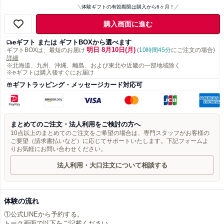
体験ギフトの有効期限は購入から6ヶ月！
購入画面に進む
eギフト または ギフトBOXから選べます
明日 8月10日(月)
ギフトBOXは、最短のお届け
(
10時間45分
にご注文の場合)
詳細
※北海道、九州、沖縄、離島、および東北や近畿の一部地域除く
※eギフトは購入後すぐにお届け
ギフトラッピング・メッセージカード対応可
まとめてのご注文・法人利用をご検討の方へ
10点以上のまとめてのご注文をご希望の場合は、専門スタッフがお客様の
ご要望（請求書払いなど）に応じてサポートいたします。下記フォームよ
りお気軽にお問い合わせください。
法人利用・大口注文について相談する
体験の流れ
①公式LINEから予約する。
トーク画面で以下をご記載ください