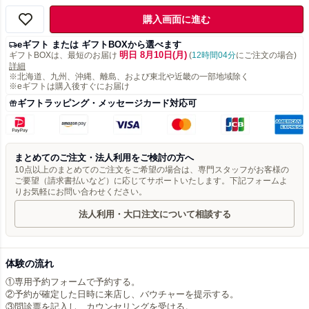
購入画面に進む
eギフト または ギフトBOXから選べます
明日 8月10日(月)
ギフトBOXは、最短のお届け
(
12時間04分
にご注文の場合)
詳細
※北海道、九州、沖縄、離島、および東北や近畿の一部地域除く
※eギフトは購入後すぐにお届け
ギフトラッピング・メッセージカード対応可
まとめてのご注文・法人利用をご検討の方へ
10点以上のまとめてのご注文をご希望の場合は、専門スタッフがお客様の
ご要望（請求書払いなど）に応じてサポートいたします。下記フォームよ
りお気軽にお問い合わせください。
法人利用・大口注文について相談する
体験の流れ
①専用予約フォームで予約する。
②予約が確定した日時に来店し、バウチャーを提示する。
③問診票を記入し、カウンセリングを受ける。