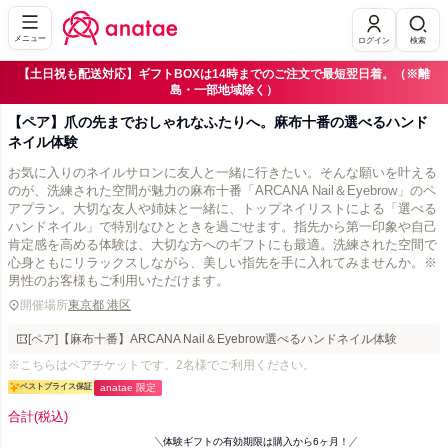
メニュー
ログイン
検索
【土日祝も配送対応】ギフトBOXは14時までのご注文で最短翌日着。（※離
島・一部地域除く）
【ペア】爪の先までおしゃれなふたりへ。麻布十番の選べるハンド
ネイル体験
お気に入りのネイルサロンに友人と一緒に行きたい。そんな願いを叶える
のが、洗練された空間が魅力の麻布十番「ARCANA Nail＆Eyebrow」のペ
アプラン。大切な友人や姉妹と一緒に、トップネイリストによる「選べる
ハンドネイル」で特別なひとときを過ごせます。指先から第一印象や自己
肯定感を高める体験は、大切な方へのギフトにも最適。洗練された空間で
心身ともにリラックスしながら、美しい指先を手に入れてみませんか。※
男性のお客様もご利用いただけます。
開催場所
東京都 港区
[ペア]【麻布十番】ARCANA Nail＆Eyebrow選べるハンドネイル体験
※こちらはペアチケットです。2名様でご利用ください。
ベストプライス保証
anatae 限定
合計
(税込)
体験ギフトの有効期限は購入から6ヶ月！