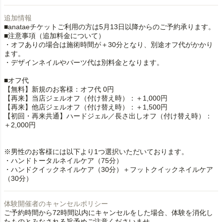
追加情報
■anataeチケットご利用の方は5月13日以降からのご予約承ります。
■注意事項（追加料金について）
・オフありの場合は施術時間が＋30分となり、別途オフ代がかかり
ます。
・デザインネイルやパーツ代は別料金となります。
■オフ代
【無料】新規のお客様：オフ代 0円
【再来】当店ジェルオフ（付け替え時）：＋1,000円
【再来】他店ジェルオフ（付け替え時）：＋1,500円
【初回・再来共通】ハードジェル／長さ出しオフ（付け替え時）：
＋2,000円
※男性のお客様には以下より1つ選択いただいております。
・ハンドトータルネイルケア（75分）
・ハンドクイックネイルケア（30分）＋フットクイックネイルケア
（30分）
体験開催者のキャンセルポリシー
ご予約時間から72時間以内にキャンセルをした場合、体験を消化し
たものとみなされる旨予めご注意くださいませ。