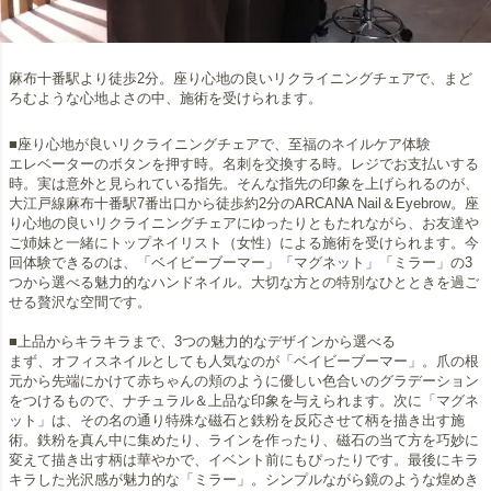
麻布十番駅より徒歩2分。座り心地の良いリクライニングチェアで、まど
ろむような心地よさの中、施術を受けられます。
■座り心地が良いリクライニングチェアで、至福のネイルケア体験
エレベーターのボタンを押す時。名刺を交換する時。レジでお支払いする
時。実は意外と見られている指先。そんな指先の印象を上げられるのが、
大江戸線麻布十番駅7番出口から徒歩約2分のARCANA Nail＆Eyebrow。座
り心地の良いリクライニングチェアにゆったりともたれながら、お友達や
ご姉妹と一緒にトップネイリスト（女性）による施術を受けられます。今
回体験できるのは、「ベイビーブーマー」「マグネット」「ミラー」の3
つから選べる魅力的なハンドネイル。大切な方との特別なひとときを過ご
せる贅沢な空間です。
■上品からキラキラまで、3つの魅力的なデザインから選べる
まず、オフィスネイルとしても人気なのが「ベイビーブーマー」。爪の根
元から先端にかけて赤ちゃんの頬のように優しい色合いのグラデーション
をつけるもので、ナチュラル＆上品な印象を与えられます。次に「マグネ
ット」は、その名の通り特殊な磁石と鉄粉を反応させて柄を描き出す施
術。鉄粉を真ん中に集めたり、ラインを作ったり、磁石の当て方を巧妙に
変えて描き出す柄は華やかで、イベント前にもぴったりです。最後にキラ
キラした光沢感が魅力的な「ミラー」。シンプルながら鏡のような煌めき