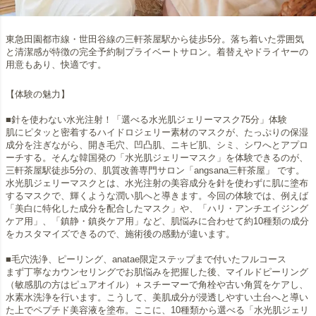
東急田園都市線・世田谷線の三軒茶屋駅から徒歩5分。落ち着いた雰囲気
と清潔感が特徴の完全予約制プライベートサロン。着替えやドライヤーの
用意もあり、快適です。
【体験の魅力】
■針を使わない水光注射！「選べる水光肌ジェリーマスク75分」体験
肌にピタッと密着するハイドロジェリー素材のマスクが、たっぷりの保湿
成分を注ぎながら、開き毛穴、凹凸肌、ニキビ肌、シミ、シワへとアプロ
ーチする。そんな韓国発の「水光肌ジェリーマスク」を体験できるのが、
三軒茶屋駅徒歩5分の、肌質改善専門サロン「angsana三軒茶屋」 です。
水光肌ジェリーマスクとは、水光注射の美容成分を針を使わずに肌に塗布
するマスクで、輝くような潤い肌へと導きます。今回の体験では、例えば
「美白に特化した成分を配合したマスク」や、「ハリ・アンチエイジング
ケア用」、「鎮静・鎮炎ケア用」など、肌悩みに合わせて約10種類の成分
をカスタマイズできるので、施術後の感動が違います。
■毛穴洗浄、ピーリング、anatae限定ステップまで付いたフルコース
まず丁寧なカウンセリングでお肌悩みを把握した後、マイルドピーリング
（敏感肌の方はピュアオイル）＋スチーマーで角栓や古い角質をケアし、
水素水洗浄を行います。こうして、美肌成分が浸透しやすい土台へと導い
た上でペプチド美容液を塗布。ここに、10種類から選べる「水光肌ジェリ