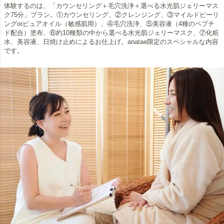
体験するのは、「カウンセリング＋毛穴洗浄＋選べる水光肌ジェリーマス
ク75分」プラン。①カウンセリング、②クレンジング、③マイルドピーリ
ングorピュアオイル（敏感肌用）、④毛穴洗浄、⑤美容液（4種のペプチ
ド配合）塗布、⑥約10種類の中から選べる水光肌ジェリーマスク、⑦化粧
水、美容液、日焼け止めによるお仕上げ。anatae限定のスペシャルな内容
です。