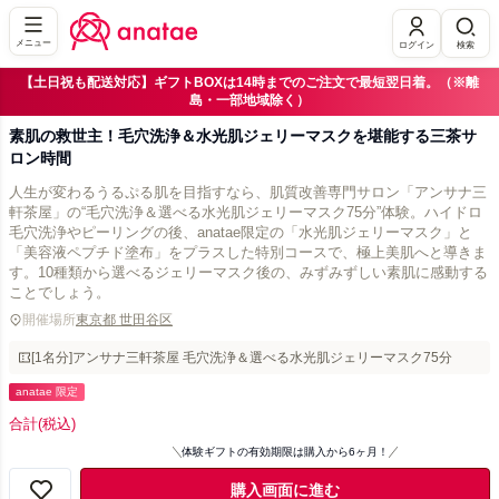
メニュー
ログイン
検索
【土日祝も配送対応】ギフトBOXは14時までのご注文で最短翌日着。（※離
島・一部地域除く）
素肌の救世主！毛穴洗浄＆水光肌ジェリーマスクを堪能する三茶サ
ロン時間
人生が変わるうるぷる肌を目指すなら、肌質改善専門サロン「アンサナ三
軒茶屋」の“毛穴洗浄＆選べる水光肌ジェリーマスク75分”体験。ハイドロ
毛穴洗浄やピーリングの後、anatae限定の「水光肌ジェリーマスク」と
「美容液ペプチド塗布」をプラスした特別コースで、極上美肌へと導きま
す。10種類から選べるジェリーマスク後の、みずみずしい素肌に感動する
ことでしょう。
開催場所
東京都 世田谷区
[1名分]アンサナ三軒茶屋 毛穴洗浄＆選べる水光肌ジェリーマスク75分
anatae 限定
合計
(税込)
体験ギフトの有効期限は購入から6ヶ月！
購入画面に進む