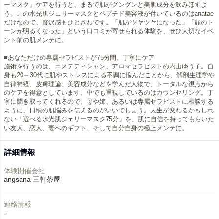
ーマスク」ケアを行うと、まるで肌がグングンと美肌成分を飲みほすよ
う。この水光肌ジェリーマスクとペプチド美容液が付いているのはanatae
だけなので、贅沢感もひときわです。「肌がツヤツヤになった」「顔のト
ーンが明るくなった」という口コミが寄せられる体験を、ぜひ大切なイベ
ント前の肌メンテに。
■あなただけの専属セラピストが75分間、丁寧にケア
施術を行うのは、エステティシャン、アロマセラピストの内山ゆう子。自
身も20～30代に肌やストレスによる不調に悩んだことから、解剖生理学や
自律神経、皮膚理論、美容成分などを学んだ人物で、トータルな視点から
のケアを得意としています。中でも重視しているのはカウンセリング。丁
寧に聞き取ってくれるので、母や姉、あるいは専属セラピストに相談する
ように、日頃の肌悩みを伝えるのがいいでしょう。人生が変わるかもしれ
ない「選べる水光肌ジェリーマスク75分」を、肌に自信を持ってもらいた
詳細情報
体験開催会社
angsana 三軒茶屋
連絡情報
-