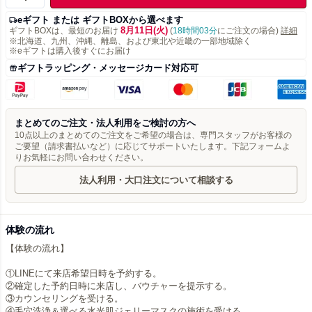
eギフト または ギフトBOXから選べます
8月11日(火)
ギフトBOXは、最短のお届け
(
18時間03分
にご注文の場合)
詳細
※北海道、九州、沖縄、離島、および東北や近畿の一部地域除く
※eギフトは購入後すぐにお届け
ギフトラッピング・メッセージカード対応可
まとめてのご注文・法人利用をご検討の方へ
10点以上のまとめてのご注文をご希望の場合は、専門スタッフがお客様の
ご要望（請求書払いなど）に応じてサポートいたします。下記フォームよ
りお気軽にお問い合わせください。
法人利用・大口注文について相談する
体験の流れ
【体験の流れ】
①LINEにて来店希望日時を予約する。
②確定した予約日時に来店し、バウチャーを提示する。
③カウンセリングを受ける。
④毛穴洗浄＆選べる水光肌ジェリーマスクの施術を受ける。