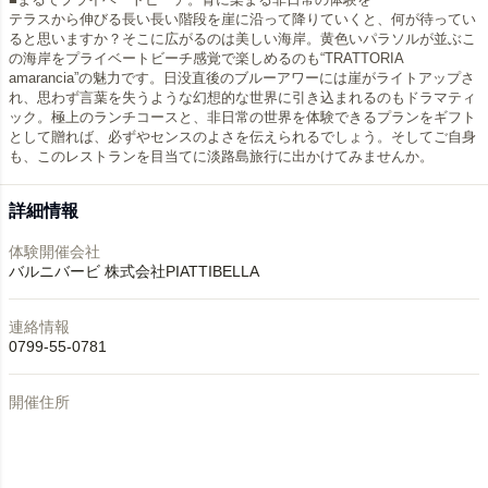
テラスから伸びる長い長い階段を崖に沿って降りていくと、何が待ってい
ると思いますか？そこに広がるのは美しい海岸。黄色いパラソルが並ぶこ
の海岸をプライベートビーチ感覚で楽しめるのも“TRATTORIA
amarancia”の魅力です。日没直後のブルーアワーには崖がライトアップさ
れ、思わず言葉を失うような幻想的な世界に引き込まれるのもドラマティ
ック。極上のランチコースと、非日常の世界を体験できるプランをギフト
として贈れば、必ずやセンスのよさを伝えられるでしょう。そしてご自身
も、このレストランを目当てに淡路島旅行に出かけてみませんか。
詳細情報
体験開催会社
バルニバービ 株式会社PIATTIBELLA
連絡情報
0799-55-0781
開催住所