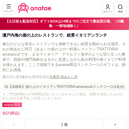
メニュー
ログイン
検索
【土日祝も配送対応】ギフトBOXは14時までのご注文で最短翌日着。（※離
島・一部地域除く）
瀬戸内海の崖の上のレストランで、絶景イタリアンランチ
都心のどんな有名レストランでも体験できない絶景を眺められる場所。そ
れが南あわじ阿万（あま）の崖の上の一軒家レストラン“TRATTORIA
amarancia”です。まるでイタリア・アマルフィ海岸のような切り立った断
崖で、四国や鳴門海峡をはるかに見渡しながら薪火料理や南イタリア料理
を味わえます。ここで堪能できるanatae限定ランチコースのギフトは、絶
対にお洒落。
利用人数
1名から
開催場所
兵庫県 南あわじ市
【淡路島】崖の上のイタリアンTRATTORIA amaranciaランチコース[1名分]
※ご予約時間から72時間以内にキャンセルをした場合、体験を消化したものと
みなされる旨予めご注意くださいませ。
anatae 限定
合計
(税込)
-
1
枚
+