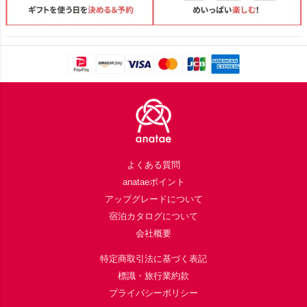
Footer
よくある質問
anataeポイント
アップグレードについて
宿泊カタログについて
会社概要
特定商取引法に基づく表記
標識・旅行業約款
プライバシーポリシー