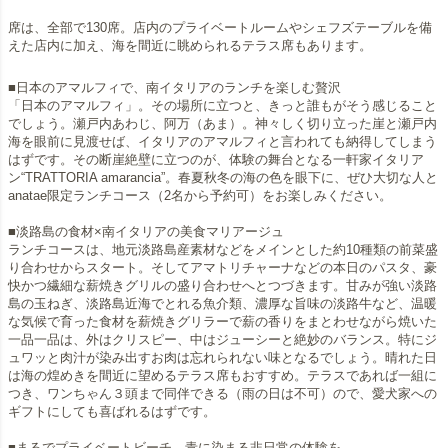
席は、全部で130席。店内のプライベートルームやシェフズテーブルを備
えた店内に加え、海を間近に眺められるテラス席もあります。
■日本のアマルフィで、南イタリアのランチを楽しむ贅沢
「日本のアマルフィ」。その場所に立つと、きっと誰もがそう感じること
でしょう。瀬戸内あわじ、阿万（あま）。神々しく切り立った崖と瀬戸内
海を眼前に見渡せば、イタリアのアマルフィと言われても納得してしまう
はずです。その断崖絶壁に立つのが、体験の舞台となる一軒家イタリア
ン“TRATTORIA amarancia”。春夏秋冬の海の色を眼下に、ぜひ大切な人と
anatae限定ランチコース（2名から予約可）をお楽しみください。
■淡路島の食材×南イタリアの美食マリアージュ
ランチコースは、地元淡路島産素材などをメインとした約10種類の前菜盛
り合わせからスタート。そしてアマトリチャーナなどの本日のパスタ、豪
快かつ繊細な薪焼きグリルの盛り合わせへとつづきます。甘みが強い淡路
島の玉ねぎ、淡路島近海でとれる魚介類、濃厚な旨味の淡路牛など、温暖
な気候で育った食材を薪焼きグリラーで薪の香りをまとわせながら焼いた
一品一品は、外はクリスピー、中はジューシーと絶妙のバランス。特にジ
ュワッと肉汁が染み出すお肉は忘れられない味となるでしょう。晴れた日
は海の煌めきを間近に望めるテラス席もおすすめ。テラスであれば一組に
つき、ワンちゃん３頭まで同伴できる（雨の日は不可）ので、愛犬家への
ギフトにしても喜ばれるはずです。
■まるでプライベートビーチ。青に染まる非日常の体験を