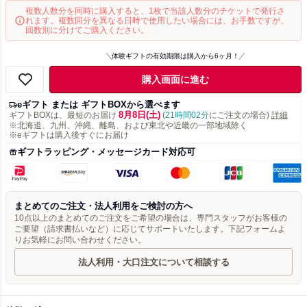
複数人数分を同時に購入すると、1枚で当該人数分のチケットで発行さ
れます。複数回分を異なる日時で使用したい場合には、お手数ですが、
回数別に分けてご購入ください。
体験ギフトの有効期限は購入から6ヶ月！
購入画面に進む
eギフト または ギフトBOXから選べます
8月8日(土)
ギフトBOXは、最短のお届け
(
21時間02分
にご注文の場合)
詳細
※北海道、九州、沖縄、離島、および東北や近畿の一部地域除く
※eギフトは購入後すぐにお届け
ギフトラッピング・メッセージカード対応可
まとめてのご注文・法人利用をご検討の方へ
10点以上のまとめてのご注文をご希望の場合は、専門スタッフがお客様の
ご要望（請求書払いなど）に応じてサポートいたします。下記フォームよ
りお気軽にお問い合わせください。
法人利用・大口注文について相談する