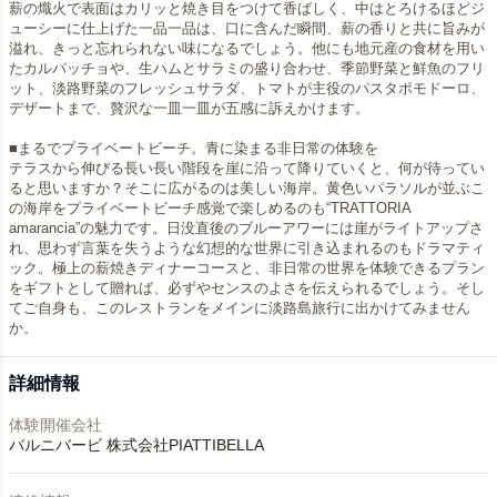
薪の熾火で表面はカリッと焼き目をつけて香ばしく、中はとろけるほどジ
ューシーに仕上げた一品一品は、口に含んだ瞬間、薪の香りと共に旨みが
溢れ、きっと忘れられない味になるでしょう。他にも地元産の食材を用い
たカルパッチョや、生ハムとサラミの盛り合わせ、季節野菜と鮮魚のフリ
ット、淡路野菜のフレッシュサラダ、トマトが主役のパスタポモドーロ、
デザートまで、贅沢な一皿一皿が五感に訴えかけます。
■まるでプライベートビーチ。青に染まる非日常の体験を
テラスから伸びる長い長い階段を崖に沿って降りていくと、何が待ってい
ると思いますか？そこに広がるのは美しい海岸。黄色いパラソルが並ぶこ
の海岸をプライベートビーチ感覚で楽しめるのも“TRATTORIA
amarancia”の魅力です。日没直後のブルーアワーには崖がライトアップさ
れ、思わず言葉を失うような幻想的な世界に引き込まれるのもドラマティ
ック。極上の薪焼きディナーコースと、非日常の世界を体験できるプラン
をギフトとして贈れば、必ずやセンスのよさを伝えられるでしょう。そし
てご自身も、このレストランをメインに淡路島旅行に出かけてみません
詳細情報
体験開催会社
バルニバービ 株式会社PIATTIBELLA