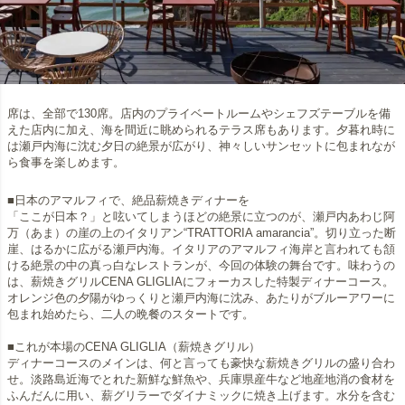
席は、全部で130席。店内のプライベートルームやシェフズテーブルを備
えた店内に加え、海を間近に眺められるテラス席もあります。夕暮れ時に
は瀬戸内海に沈む夕日の絶景が広がり、神々しいサンセットに包まれなが
ら食事を楽しめます。
■日本のアマルフィで、絶品薪焼きディナーを
「ここが日本？」と呟いてしまうほどの絶景に立つのが、瀬戸内あわじ阿
万（あま）の崖の上のイタリアン“TRATTORIA amarancia”。切り立った断
崖、はるかに広がる瀬戸内海。イタリアのアマルフィ海岸と言われても頷
ける絶景の中の真っ白なレストランが、今回の体験の舞台です。味わうの
は、薪焼きグリルCENA GLIGLIAにフォーカスした特製ディナーコース。
オレンジ色の夕陽がゆっくりと瀬戸内海に沈み、あたりがブルーアワーに
包まれ始めたら、二人の晩餐のスタートです。
■これが本場のCENA GLIGLIA（薪焼きグリル）
ディナーコースのメインは、何と言っても豪快な薪焼きグリルの盛り合わ
せ。淡路島近海でとれた新鮮な鮮魚や、兵庫県産牛など地産地消の食材を
ふんだんに用い、薪グリラーでダイナミックに焼き上げます。水分を含む