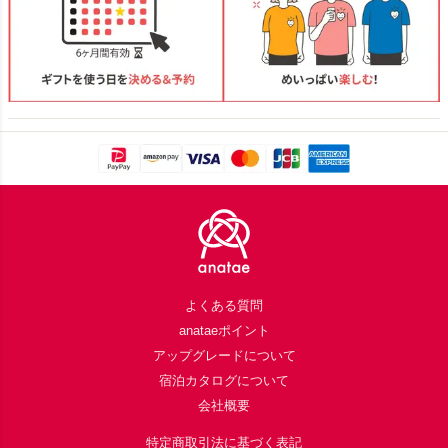
Footer
よくある質問
anataeポイント
アップグレードについて
宿泊カタログについて
会社概要
特定商取引法に基づく表記