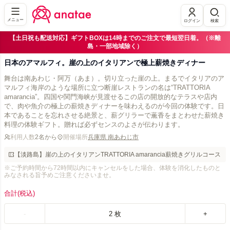
メニュー
ログイン
検索
【土日祝も配送対応】ギフトBOXは14時までのご注文で最短翌日着。（※離
島・一部地域除く）
日本のアマルフィ。崖の上のイタリアンで極上薪焼きディナー
舞台は南あわじ・阿万（あま）。切り立った崖の上。まるでイタリアのア
マルフィ海岸のような場所に立つ断崖レストランの名は“TRATTORIA
amarancia”。四国や関門海峡が見渡せるこの店の開放的なテラスや店内
で、肉や魚介の極上の薪焼きディナーを味わえるのが今回の体験です。日
本であることを忘れさせる絶景と、薪グリラーで薫香をまとわせた薪焼き
料理の体験ギフト。贈れば必ずセンスのよさが伝わります。
利用人数
2名から
開催場所
兵庫県 南あわじ市
【淡路島】崖の上のイタリアンTRATTORIA amarancia薪焼きグリルコース
※ご予約時間から72時間以内にキャンセルをした場合、体験を消化したものと
みなされる旨予めご注意くださいませ。
合計
(税込)
-
2
枚
+