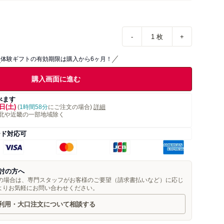
-
1
枚
+
体験ギフトの有効期限は購入から6ヶ月！
購入画面に進む
べます
日(土)
(
1時間58分
にご注文の場合)
詳細
北や近畿の一部地域除く
ード対応可
討の方へ
望の場合は、専門スタッフがお客様のご要望（請求書払いなど）に応じ
よりお気軽にお問い合わせください。
利用・大口注文について相談する