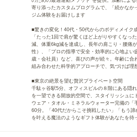
のための最適運動メソッド"を提供。加齢によ
寄り添ったカスタムプログラムで、「続かなか
ジム体験をお届けします
■驚きの変化！40代・50代からのボディメイク
「たった1回で肩が驚くほど上がりやすくなった
減、体重6kg減を達成し、長年の肩こり・腰痛
性）、「プロの指導で安全・効率的に心地よい疲
歳・会社員）など、喜びの声が続々。年齢に合
組み合わせた科学的アプローチで、気づけば理
■東京の絶景を望む贅沢プライベート空間
千駄ヶ谷駅5分、オフィスビルの８階にある隠
を一望できる開放的空間で、スタイリッシュに
ウェア・タオル・ミネラルウォーター完備の「
60分。「40代だからこそ挑戦したい」「もう
を叶える魔法のようなギフト体験があなたを待