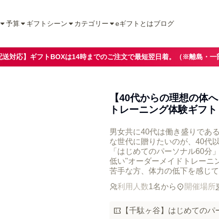
予算
ギフトシーン
カテゴリー
eギフトとは
ブログ
配送対応】ギフトBOXは14時までのご注文で最短翌日着。（※離島・一
【40代からの理想の体
トレーニング体験ギフト
男女共に40代は働き盛りであ
な世代に贈りたいのが、40代
「はじめてのパーソナル60分
低い"オーダーメイドトレーニ
苦手な方、体力の低下を感じて
利用人数
1名から
開催場所
【千駄ヶ谷】はじめてのパー