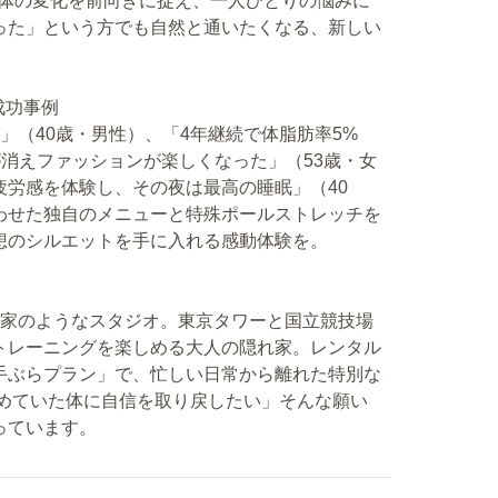
る体の変化を前向きに捉え、一人ひとりの悩みに
った」という方でも自然と通いたくなる、新しい
成功事例
」（40歳・男性）、「4年継続で体脂肪率5%
が消えファッションが楽しくなった」（53歳・女
労感を体験し、その夜は最高の睡眠」（40
わせた独自のメニューと特殊ポールストレッチを
想のシルエットを手に入れる感動体験を。
れ家のようなスタジオ。東京タワーと国立競技場
トレーニングを楽しめる大人の隠れ家。レンタル
手ぶらプラン」で、忙しい日常から離れた特別な
諦めていた体に自信を取り戻したい」そんな願い
っています。