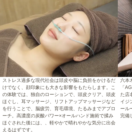
ストレス過多な現代社会は頭皮や脳に負担をかけるだ
六本
けでなく、顔印象にも大きな影響をもたらします。こ
「A
の体験では、独自のローションで、頭皮クリア、頭皮
た店
ほぐし、耳マッサージ、リフトアップマッサージなど
イジ
を行うことで、脳疲労、育毛環境、たるみまでアプロ
ール
ーチ。高濃度の炭酸パワー×オールハンド施術で揉み
完備
ほぐされた後には、、軽やかで晴れやかな気分に出会
えるはずです。