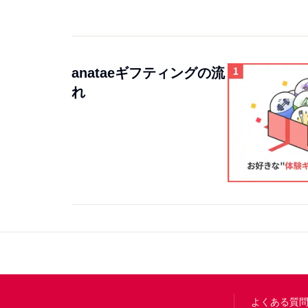
anataeギフティングの流
れ
Footer
よくある質