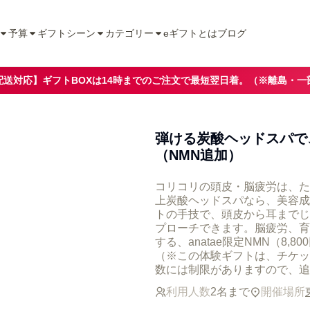
予算
ギフトシーン
カテゴリー
eギフトとは
ブログ
配送対応】ギフトBOXは14時までのご注文で最短翌日着。（※離島・一
弾ける炭酸ヘッドスパで
（NMN追加）
コリコリの頭皮・脳疲労は、た
上炭酸ヘッドスパなら、美容成
トの手技で、頭皮から耳までじ
プローチできます。脳疲労、育
する、anatae限定NMN（8
（※この体験ギフトは、チケッ
数には制限がありますので、追
利用人数
2名まで
開催場所