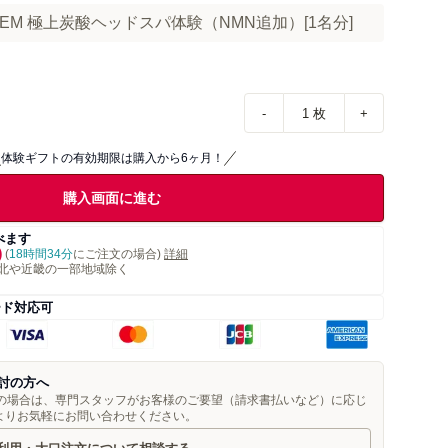
M 極上炭酸ヘッドスパ体験（NMN追加）[1名分]
-
1
枚
+
体験ギフトの有効期限は購入から6ヶ月！
購入画面に進む
べます
)
(
18時間34分
にご注文の場合)
詳細
北や近畿の一部地域除く
ード対応可
討の方へ
望の場合は、専門スタッフがお客様のご要望（請求書払いなど）に応じ
よりお気軽にお問い合わせください。