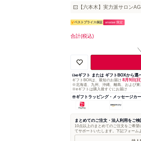
【六本木】実力派サロンAGE
ベストプライス保証
anatae 限定
合計
(税込)
eギフト または ギフトBOXから選
8月9日(日
ギフトBOXは、最短のお届け
※北海道、九州、沖縄、離島、および東
※eギフトは購入後すぐにお届け
ギフトラッピング・メッセージカ
まとめてのご注文・法人利用をご検
10点以上のまとめてのご注文をご希
てサポートいたします。下記フォーム