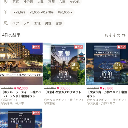
東京
神奈川
大阪
京都
兵庫
その他
〜¥2,999
¥3,000〜¥19,999
¥20,000〜
ペア
ソロ
女性
男性
家族
4件の結果
おすすめ
ペア
ペア
ペア
￥42,000
￥33,600
￥28,800
￥52,500
￥42,000
￥36,000
【ホテル・ラ・スイート神戸ハ
【京都】宿泊カタログギフト
【大阪市内・万博エリア】宿泊
ーバーランド】宿泊ギフト
ギフト
宿泊ギフト
カタログギフト・宿泊ギフト
カタログギフト・宿泊ギフト
兵庫県・神戸市
京都府・
大阪府・万博エリア
ペア