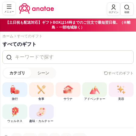
メニュー
ログイン
検索
【土日祝も配送対応】ギフトBOXは14時までのご注文で最短翌日着。（※離
島・一部地域除く）
ホーム
すべてのギフト
すべてのギフト
カテゴリ
シーン
すべてのギフト
旅行
食事
サウナ
アドベンチャー
美容
ウェルネス
趣味・カルチャー