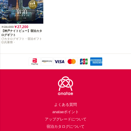
￥27,200
￥34,000
【神戸ナイトビュー】宿泊カタ
ログギフト
カタログギフト・宿泊ギフト
兵庫県・
Footer
よくある質問
anataeポイント
アップグレードについて
宿泊カタログについて