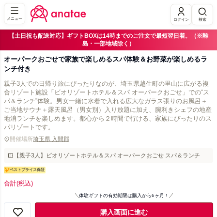
メニュー
ログイン
検索
【土日祝も配送対応】ギフトBOXは14時までのご注文で最短翌日着。（※離
島・一部地域除く）
オーパークおごせで家族で楽しめるスパ体験＆お野菜が楽しめるラ
ンチ付き
親子3人での日帰り旅にぴったりなのが、埼玉県越生町の里山に広がる複
合リゾート施設「ビオリゾートホテル＆スパ オーパークおごせ」での“ス
パ＆ランチ”体験。男女一緒に水着で入れる広大なガラス張りのお風呂＋
ご当地サウナ＋露天風呂（男女別）入り放題に加え、腕利きシェフの地産
地消ランチを楽しめます。都心から２時間で行ける、家族にぴったりのス
パリゾートです。
開催場所
埼玉県 入間郡
【親子3人】ビオリゾートホテル＆スパ オーパークおごせ スパ＆ランチ
ベストプライス保証
合計
(税込)
体験ギフトの有効期限は購入から6ヶ月！
購入画面に進む