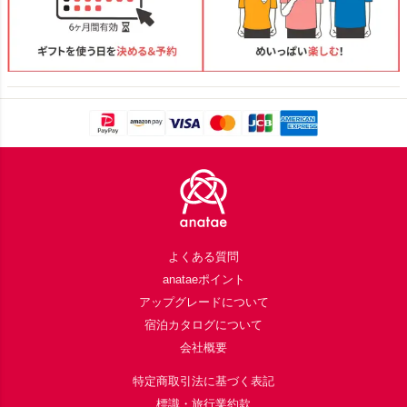
Footer
よくある質問
anataeポイント
アップグレードについて
宿泊カタログについて
会社概要
特定商取引法に基づく表記
標識・旅行業約款