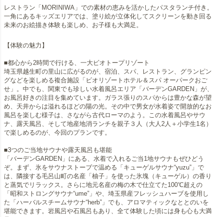
レストラン「MORINIWA」での素材の恵みを活かしたパスタランチ付き。
一角にあるキッズエリアでは、塗り絵が立体化してスクリーンを動き回る
未来のお絵描き体験も楽しめ、お子様も大満足。
【体験の魅力】
■都心から2時間で行ける、一大ビオトープリゾート
埼玉県越生町の里山に広がるのが、宿泊、スパ、レストラン、グランピン
グなどを楽しめる複合施設「ビオリゾートホテル＆スパ オーパークおご
せ」。中でも、関東でも珍しい水着風呂エリア「バーデンGARDEN」が、
お風呂好きの注目を集めています。ガラス張りのスパからは豊かな森が望
め、天井からは溢れるほどの陽の光。その中で男女が水着姿で開放的なお
風呂を楽しむ様子は、さながら古代ローマのよう。この水着風呂やサウ
ナ、露天風呂、そして地産地消ランチを親子３人（大人2人＋小学生1名）
で楽しめるのが、今回のプランです。
■3つのご当地サウナや露天風呂も堪能
「バーデンGARDEN」にある、水着で入れるご当1地サウナもぜひどう
ぞ。まず、氷をサウナストーブで温める「キューゲルサウナ“yuzu”」で
は、隣接する毛呂山町の名産「柚子」を使った氷塊（キューゲル）の香り
と蒸気でリラックス。さらに地元名産の梅の木で仕立てた100℃超えの
「昭和ストロングサウナ“ume”」や、埼玉県産フレッシュハーブを使用し
た「ハーバルスチームサウナ“herb”」でも、アロマティックなととのいを
堪能できます。岩風呂や石風呂もあり、全て体験した頃には身も心も大満