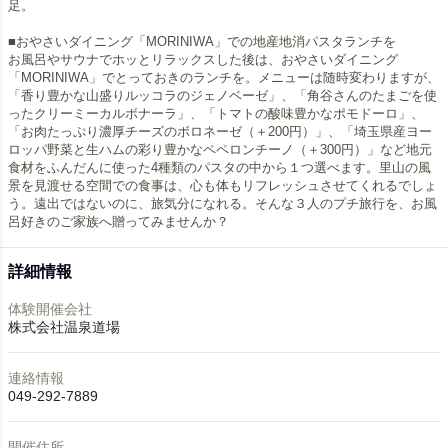
足。
■おやさいダイニング「MORINIWA」での地産地消パスタランチを
お風呂やサウナでホッとリラックスした後は、おやさいダイニング
「MORINIWA」でとっておきのランチを。メニューは随時変わりますが、
「香り豊かな山盛りルッコラのジェノベーゼ」、「角谷さんのたまごを使
ったクリーミーカルボナーラ」、「トマトの酸味豊かなポモドーロ」、
「お肉たっぷり濃厚チーズのボロネーゼ（＋200円）」、「埼玉県産ヨー
ロッパ野菜と生ハムの彩り豊かなペペロンチーノ（＋300円）」など地元
食材をふんだんに使った4種類のパスタの中から１つ選べます。里山の風
景を見渡せる空間での食事は、心も体もリフレッシュさせてくれるでしょ
う。遠出ではないのに、旅気分になれる。そんな３人のプチ旅行を、お風
呂好きのご家族へ贈ってみませんか？
詳細情報
体験開催会社
株式会社温泉道場
連絡情報
049-292-7889
開催住所