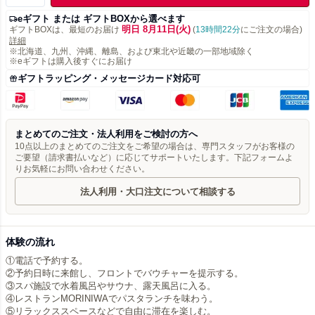
eギフト または ギフトBOXから選べます
明日 8月11日(火)
ギフトBOXは、最短のお届け
(
13時間22分
にご注文の場合)
詳細
※北海道、九州、沖縄、離島、および東北や近畿の一部地域除く
※eギフトは購入後すぐにお届け
ギフトラッピング・メッセージカード対応可
まとめてのご注文・法人利用をご検討の方へ
10点以上のまとめてのご注文をご希望の場合は、専門スタッフがお客様の
ご要望（請求書払いなど）に応じてサポートいたします。下記フォームよ
りお気軽にお問い合わせください。
法人利用・大口注文について相談する
体験の流れ
①電話で予約する。
②予約日時に来館し、フロントでバウチャーを提示する。
③スパ施設で水着風呂やサウナ、露天風呂に入る。
④レストランMORINIWAでパスタランチを味わう。
⑤リラックススペースなどで自由に滞在を楽しむ。