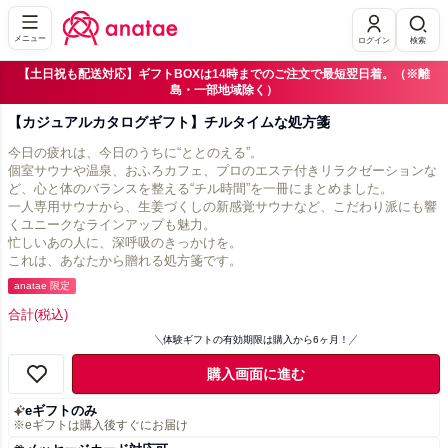
メニュー
ログイン
検索
【土日祝も配送対応】ギフトBOXは14時までのご注文で最短翌日着。（※離
島・一部地域除く）
【カジュアルカタログギフト】チルタイムな処方箋
今日の疲れは、今日のうちに“ととのえる”。
個室サウナや温泉、おふろカフェ、プロのエステ付きリラクゼーションな
ど、心と体のバランスを整える“チル時間”を一冊にまとめました。
一人専用サウナから、生姜づくしの新感覚サウナなど、こだわり派にも響
くユニークなラインアップも魅力。
忙しいあの人に、深呼吸のきっかけを。
これは、あなたから贈れる処方箋です。
anatae 限定
合計
(税込)
体験ギフトの有効期限は購入から6ヶ月！
購入画面に進む
eギフトのみ
※eギフトは購入後すぐにお届け