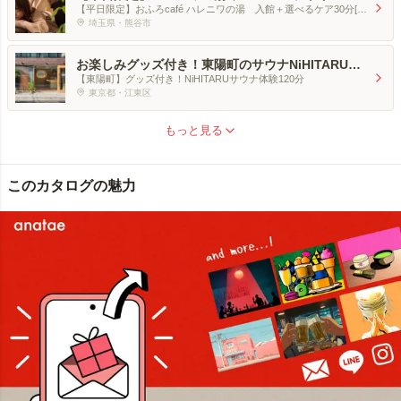
メント付き 至福の癒し体験
【平日限定】おふろcafé ハレニワの湯 入館＋選べるケア30分[1
名分]
埼玉県・熊谷市
お楽しみグッズ付き！東陽町のサウナNiHITARUに
ひたる
【東陽町】グッズ付き！NiHITARUサウナ体験120分
東京都・江東区
もっと見る
このカタログの魅力