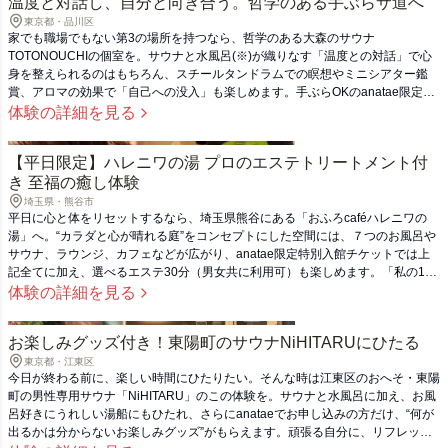
温度と対話し、自分と向き合う。哲学のある手ぶらサ道へ
東京都・品川区
家でも職場でもない第3の場所を持つなら、哲学のある大森のサウナ
TOTONOUCHIの個室を。サウナと水風呂(※)が織りなす「温度との対話」で心
身を整えられるのはもちろん、スチールタンドラムでの瞑想やミニシアター鑑
賞、アロマの効果で「自己への没入」も楽しめます。手ぶらOKのanatae限定体
験で。 ※チラーが付いていませんので、シングル（超低温）がお好みの方は氷
体験の詳細を見る
をご準備ください。
【平日限定】ハレニワの湯 プロのエステトリートメント付
き 至福の癒し体験
埼玉県・熊谷市
平日に心と体をリセットするなら、埼玉県熊谷にある「おふろcaféハレニワの
湯」へ。“カラダと心が晴れる庭”をコンセプトにした空間には、７つのお風呂や
サウナ、ラウンジ、カフェなどが広がり、anatae限定特別入館チケットでは上
記全てに加え、選べるエステ30分（男女共に利用可）も楽しめます。「私の1日
を晴れにする時間」を平日のあの人に。
体験の詳細を見る
お楽しみグッズ付き！東陽町のサウナNiHITARUにひたる
東京都・江東区
今日が終わる前に、楽しい時間にひたりたい。そんな時は江東区のおへそ・東陽
町の男性専用サウナ「NiHITARU」のこの体験を。サウナと水風呂に加え、お風
呂好きにうれしい湯船にもひたれ、さらにanataeでお申し込みの方だけ、“何が
出るかは分からないお楽しみグッズ”がもらえます。頑張る自分に、リフレッシ