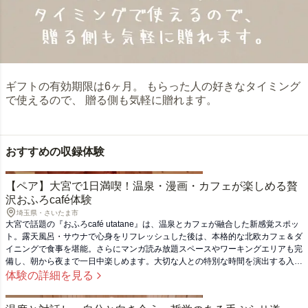
ギフトの有効期限は6ヶ月。 もらった人の好きなタイミング
で使えるので、 贈る側も気軽に贈れます。
おすすめの収録体験
【ペア】大宮で1日満喫！温泉・漫画・カフェが楽しめる贅
沢おふろcafé体験
埼玉県・さいたま市
大宮で話題の『おふろcafé utatane』は、温泉とカフェが融合した新感覚スポッ
ト。露天風呂・サウナで心身をリフレッシュした後は、本格的な北欧カフェ＆ダ
イニングで食事を堪能。さらにマンガ読み放題スペースやワーキングエリアも完
備し、朝から夜まで一日中楽しめます。大切な人との特別な時間を演出する入館
ペア券、または食事付きペア券で、非日常のひとときをプレゼントしませんか。
体験の詳細を見る