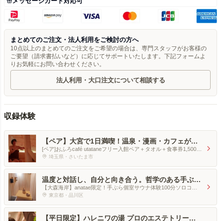
メッセージカード対応可
まとめてのご注文・法人利用をご検討の方へ
10点以上のまとめてのご注文をご希望の場合は、専門スタッフがお客様の
ご要望（請求書払いなど）に応じてサポートいたします。下記フォームよ
りお気軽にお問い合わせください。
法人利用・大口注文について相談する
収録体験
【ペア】大宮で1日満喫！温泉・漫画・カフェが楽
しめる贅沢おふろcafé体験
[ペア]おふろcafé utataneフリー入館ペア＋タオル＋食事券1,500円
分
埼玉県・さいたま市
温度と対話し、自分と向き合う。哲学のある手ぶら
サ道へ
【大森海岸】anatae限定！手ぶら個室サウナ体験100分ソロコー
ス[1名分]
東京都・品川区
【平日限定】ハレニワの湯 プロのエステトリート