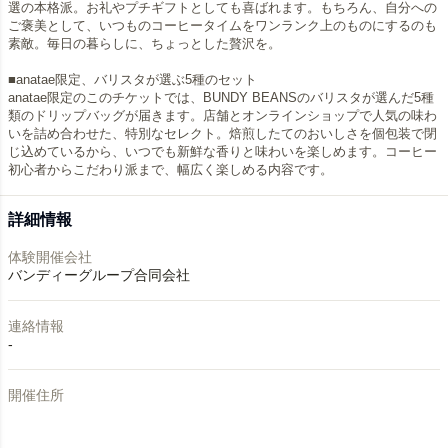
選の本格派。お礼やプチギフトとしても喜ばれます。もちろん、自分への
ご褒美として、いつものコーヒータイムをワンランク上のものにするのも
素敵。毎日の暮らしに、ちょっとした贅沢を。
■anatae限定、バリスタが選ぶ5種のセット
anatae限定のこのチケットでは、BUNDY BEANSのバリスタが選んだ5種
類のドリップバッグが届きます。店舗とオンラインショップで人気の味わ
いを詰め合わせた、特別なセレクト。焙煎したてのおいしさを個包装で閉
じ込めているから、いつでも新鮮な香りと味わいを楽しめます。コーヒー
初心者からこだわり派まで、幅広く楽しめる内容です。
詳細情報
体験開催会社
バンディーグループ合同会社
連絡情報
-
開催住所