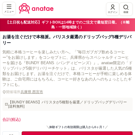
メニュー
ログイン
検索
【土日祝も配送対応】ギフトBOXは14時までのご注文で最短翌日着。（※離
島・一部地域除く）
お湯を注ぐだけで本格派。バリスタ厳選のドリップバッグ5種デリバ
リー
気軽に本格コーヒーを楽しみたい方へ。「”毎日ガブガブ飲めるコーヒ
ー”をお届けします」をコンセプトに、兵庫県からスペシャルティコーヒ
ーを届ける『BUNDY BEANS（バンディビーンズ）』。anatae限定の「ド
リップバッグ5個デリバリーチケット」は、バリスタが厳選した人気の5種
類をお届けします。お湯を注ぐだけで、本格コーヒーが手軽に楽しめる体
験は、ご自宅用にはもちろん、コーヒー好きなあの人へのちょっとしたギ
フトにも。
開催場所
兵庫県 西宮市
【BUNDY BEANS】バリスタが5種類を厳選／ドリップバッグデリバリー
[送料無料]
合計
(税込)
体験ギフトの有効期限は購入から6ヶ月！