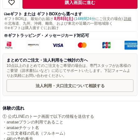
購入画面に進む
eギフト または ギフトBOXから選べます
8月8日(土)
ギフトBOXは、最短のお届け
(
14時間24分
にご注文の場合)
詳細
※北海道、九州、沖縄、離島、および東北や近畿の一部地域除く
※eギフトは購入後すぐにお届け
ギフトラッピング・メッセージカード対応可
まとめてのご注文・法人利用をご検討の方へ
10点以上のまとめてのご注文をご希望の場合は、専門スタッフがお客様の
ご要望（請求書払いなど）に応じてサポートいたします。下記フォームよ
りお気軽にお問い合わせください。
法人利用・大口注文について相談する
体験の流れ
① 公式LINEのトーク画面で以下の情報を送信する
・anataeプランの利用であること
・anataeチケット名
・ご注文者様の氏名（フルネーム）
・4桁の予約番号