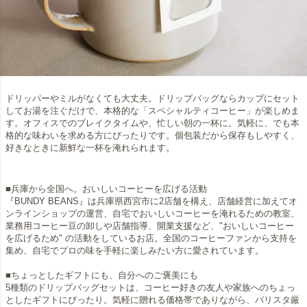
ドリッパーやミルがなくても大丈夫。ドリップバッグならカップにセット
してお湯を注ぐだけで、本格的な「スペシャルティコーヒー」が楽しめま
す。オフィスでのブレイクタイムや、忙しい朝の一杯に。気軽に、でも本
格的な味わいを求める方にぴったりです。個包装だから保存もしやすく、
好きなときに新鮮な一杯を淹れられます。
■兵庫から全国へ。おいしいコーヒーを広げる活動
『BUNDY BEANS』は兵庫県西宮市に2店舗を構え、店舗経営に加えてオ
ンラインショップの運営、自宅でおいしいコーヒーを淹れるための教室、
業務用コーヒー豆の卸しや店舗指導、開業支援など、"おいしいコーヒー
を広げるため" の活動をしているお店。全国のコーヒーファンから支持を
集め、自宅でプロの味を手軽に楽しみたい方に愛されています。
■ちょっとしたギフトにも、自分へのご褒美にも
5種類のドリップバッグセットは、コーヒー好きの友人や家族へのちょっ
としたギフトにぴったり。気軽に贈れる価格帯でありながら、バリスタ厳