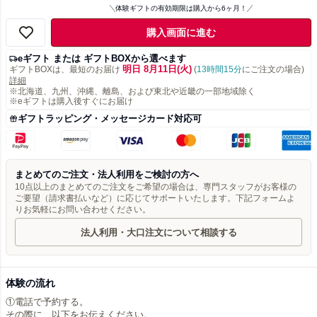
体験ギフトの有効期限は購入から6ヶ月！
購入画面に進む
eギフト または ギフトBOXから選べます
明日 8月11日(火)
ギフトBOXは、最短のお届け
(
13時間15分
にご注文の場合)
詳細
※北海道、九州、沖縄、離島、および東北や近畿の一部地域除く
※eギフトは購入後すぐにお届け
ギフトラッピング・メッセージカード対応可
まとめてのご注文・法人利用をご検討の方へ
10点以上のまとめてのご注文をご希望の場合は、専門スタッフがお客様の
ご要望（請求書払いなど）に応じてサポートいたします。下記フォームよ
りお気軽にお問い合わせください。
法人利用・大口注文について相談する
体験の流れ
①電話で予約する。
その際に、以下をお伝えください。