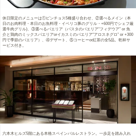
休日限定のメニューは①ピンチョス5種盛り合わせ、②選べるメイン（本
日のお肉料理・本日のお魚料理・イベリコ豚のグリル・+600円でシェフ厳
選牛肉グリル)、③選べるパエリア（パスタのパエリア“フィデウア” or 魚
介と鶏肉のミックスパエリアorイカスミのパエリア“アロスネグロ” or +300
円で季節のパエリア）、④デザート、⑤コーヒーor紅茶の全5品。乾杯サ
ービス付き。
六本木ヒルズ5階にある本格スペインバルレストラン。一歩足を踏み入れ