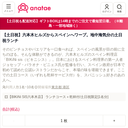
メニュー
ログイン
検索
【土日祝も配送対応】ギフトBOXは14時までのご注文で最短翌日着。（※離
島・一部地域除く）
【土日祝】六本木ヒルズからスペインへワープ。地中海気分の土日
祝ランチ
そのピンチョスやパエリアを一口食べれば、スペインの風景が目の前に立
ちのぼる。そんな体験ができるのが、六本木ヒルズのスペイン料理店
「BIKiNi sis（ビキニシス）」。日本におけるスペイン料理界の第一人者
ジョセップ・バラオナ・ビニェス氏が監修を行い、スペイン政府が日本で
初めて認めた公認レストランだからこそ、本場の味を堪能できます。ここ
での土日コース（いずれも乾杯サービス付）を、スパニッシュ好きのあの
人へ。
利用人数
1名~10名
開催場所
東京都 港区
【BIKiNi SIS六本木店】 ランチコース＋乾杯付/土日祝限定[1名分]
合計
(税込)
-
1
枚
+