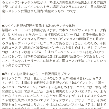
るとオープンキッチンが広がり、料理人の調理風景や活気あふれる雰囲気
を楽しめます。スペインレストラン認定プログラムにおいて、日本初の認
定レストランに選ばれた国内7店舗のうちの一つです。
■スペイン料理の巨匠が監修する2つのランチを体験
話題のレストランには物語があります。六本木ヒルズウェストウォーク内
の「BIKiNi sis」もその一つ。まず最初のエピソードは、監修を務めるの
が、日本にピンチョスを広めたことから“ピンチョスの伝道師”とも呼ばれ
るジョセップ・バラオナ・ビニェス氏であるということ。そのため、今回
の両コースでも現地のバル気分のピンチョスを楽しめます。そしてもう一
つは、スペイン政府（ICEX）主催の「スペインレストラン認定プログラ
ム」において、日本初の認定店に選ばれた国内7店舗の一つであるという
こと。そんなストーリーも共に味わえば、両コースの美味しさもよりいっ
そう高まるはずです。
■Wメインを堪能するなら、土日祝日限定プラン
休日ランチコースは、色とりどりのピンチョス5種盛り合わせからスター
ト。そして、本日のお肉料理やお魚料理などの「1stメイン」と、「選べ
るパエリアの2ndメイン」のWメインを楽しめます。パエリアは、鯛を5時
間煮出した出汁で炊き上げた「魚介と鶏肉のミックスパエリア」や、まろ
やかな「イカスミのパエリア」などから選べますが、おすすめはカタルー
ニャ地方伝統のパスタのパエリア「フィデウア」。アサリ、エビ、イカの
旨味をまとった外はカリカリ、中はふわふわのパスタパエリアは、日本で
はなかなか出会えない一品です。こちらもデザート、コーヒーまたは紅