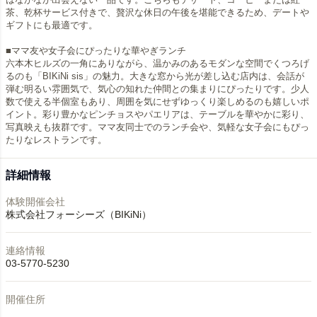
茶、乾杯サービス付きで、贅沢な休日の午後を堪能できるため、デートや
ギフトにも最適です。
■ママ友や女子会にぴったりな華やぎランチ
六本木ヒルズの一角にありながら、温かみのあるモダンな空間でくつろげ
るのも「BIKiNi sis」の魅力。大きな窓から光が差し込む店内は、会話が
弾む明るい雰囲気で、気心の知れた仲間との集まりにぴったりです。少人
数で使える半個室もあり、周囲を気にせずゆっくり楽しめるのも嬉しいポ
イント。彩り豊かなピンチョスやパエリアは、テーブルを華やかに彩り、
写真映えも抜群です。ママ友同士でのランチ会や、気軽な女子会にもぴっ
たりなレストランです。
詳細情報
体験開催会社
株式会社フォーシーズ（BIKiNi）
連絡情報
03-5770-5230
開催住所