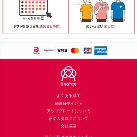
Footer
よくある質問
anataeポイント
アップグレードについて
宿泊カタログについて
会社概要