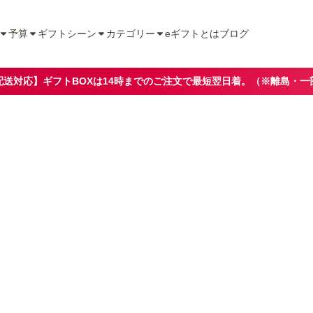
予算
ギフトシーン
カテゴリー
eギフトとは
ブログ
配送対応】ギフトBOXは14時までのご注文で最短翌日着。（※離島・一