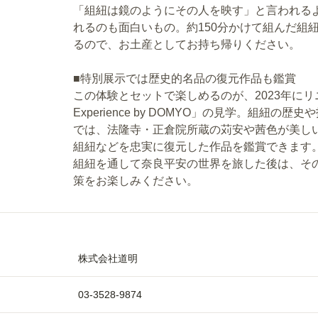
「組紐は鏡のようにその人を映す」と言われる
れるのも面白いもの。約150分かけて組んだ組
るので、お土産として
■特別展示では歴史的名品の復元作品も鑑賞
この体験とセットで楽しめるのが、2023年にリニ
Experience by DOMYO」の見学。組
では、法隆寺・正倉院所蔵の苅安や茜色が美し
組紐などを忠実に復元した作品を鑑賞できます
組紐を通して奈良平安の世界を旅した後は、そ
策をお楽しみください。
株式会社道明
03-3528-9874