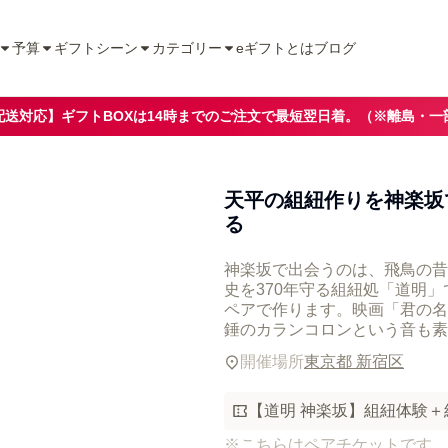
予算
ギフトシーン
カテゴリー
eギフトとは
ブログ
配送対応】ギフトBOXは14時までのご注文で最短翌日着。（※離島・一
天平の組紐作りを神楽坂
る
神楽坂で出会うのは、飛鳥の昔
史を370年守る組紐処「道明
ペアで作ります。映画「君の名
錘のカランコロンという音も素
開催場所
東京都 新宿区
【道明 神楽坂】組紐体験＋
※こちらはペアチケットです。