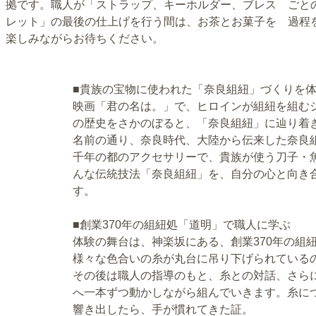
拠です。職人が「ストラップ、キーホルダー、ブレス
ごと
レット」の最後の仕上げを行う間は、お茶とお菓子を
過程
楽しみながらお待ちください。
■貴族の宝物に使われた「奈良組紐」づくりを
映画「君の名は。」で、ヒロインが組紐を組む
の歴史をさかのぼると、「奈良組紐」に辿り着
名前の通り、奈良時代、大陸から伝来した奈良
千年の都のアクセサリーで、貴族が使う刀子・
んな伝統技法「奈良組紐」を、自分の心と向き
す。
■創業370年の組紐処「道明」で職人に学ぶ
体験の舞台は、神楽坂にある、創業370年の組
様々な色合いの糸が丸台に吊り下げられている
その後は職人の指導のもと、糸との対話、さら
へ一本ずつ動かしながら組んでいきます。糸に
響き出したら、手が慣れてきた証。