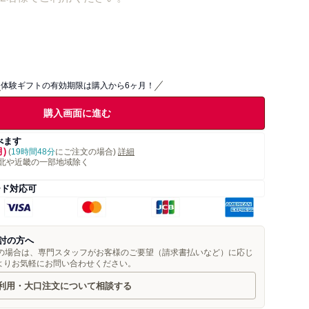
体験ギフトの有効期限は購入から6ヶ月！
購入画面に進む
べます
月)
(
19時間48分
にご注文の場合)
詳細
北や近畿の一部地域除く
ード対応可
討の方へ
望の場合は、専門スタッフがお客様のご要望（請求書払いなど）に応じ
よりお気軽にお問い合わせください。
利用・大口注文について相談する