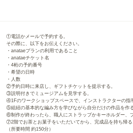
①電話かメールで予約する。
その際に、以下をお伝えください。
・anataeプランの利用であること
・anataeチケット名
・4桁の予約番号
・希望の日時
・人数
②予約日時に来店し、ギフトチケットを提示する。
③説明付きでミュージアムを見学する。
④1Fのワークショップスペースで、インストラクターの指
⑤組紐の基本的な編み方を学びながら自分だけの作品を作
⑥制作が終わったら、職人にストラップかキーホルダー、
⑦2階でお茶とお菓子をいただいてから、完成品を持ち帰る
（所要時間 約150分）