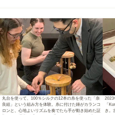
丸台を使って、100％シルクの12本の糸を使った「奈
20
良組」という組み方を体験。糸に付けた錘がカランコ
「Ku
ロンと、心地よいリズムを奏でたら手が動き始めた証
き。