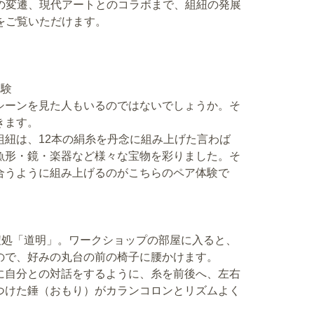
の変遷、現代アートとのコラボまで、組紐の発展
をご覧いただけます。
体験
シーンを見た人もいるのではないでしょうか。そ
きます。
組紐は、12本の絹糸を丹念に組み上げた言わば
魚形・鏡・楽器など様々な宝物を彩りました。そ
合うように組み上げるのがこちらのペア体験で
紐処「道明」。ワークショップの部屋に入ると、
ので、好みの丸台の前の椅子に腰かけます。
に自分との対話をするように、糸を前後へ、左右
つけた錘（おもり）がカランコロンとリズムよく