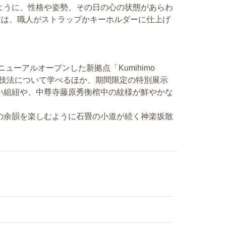
ように、性格や姿勢、その日の心の状態があらわ
紐は、職人がストラップかキーホルダーに仕上げ
お持ち帰りください。
ューアルオープンした新拠点「Kumihimo
紐の歴史や技法について学べるほか、期間限定の特別展示
い組紐や、中尊寺藤原秀衡棺中の紋様が鮮やかな
。
の余韻を楽しむように石畳の小道が続く神楽坂散