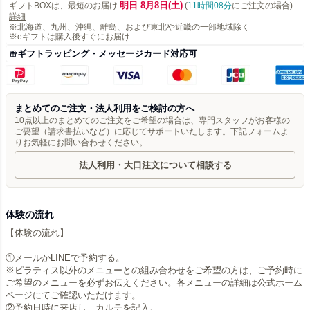
明日 8月8日(土)
ギフトBOXは、最短のお届け
(
11時間08分
にご注文の場合)
詳細
※北海道、九州、沖縄、離島、および東北や近畿の一部地域除く
※eギフトは購入後すぐにお届け
ギフトラッピング・メッセージカード対応可
まとめてのご注文・法人利用をご検討の方へ
10点以上のまとめてのご注文をご希望の場合は、専門スタッフがお客様の
ご要望（請求書払いなど）に応じてサポートいたします。下記フォームよ
りお気軽にお問い合わせください。
法人利用・大口注文について相談する
体験の流れ
【体験の流れ】
①メールかLINEで予約する。
※ピラティス以外のメニューとの組み合わせをご希望の方は、ご予約時に
ご希望のメニューを必ずお伝えください。各メニューの詳細は公式ホーム
ページにてご確認いただけます。
②予約日時に来店し、カルテを記入。