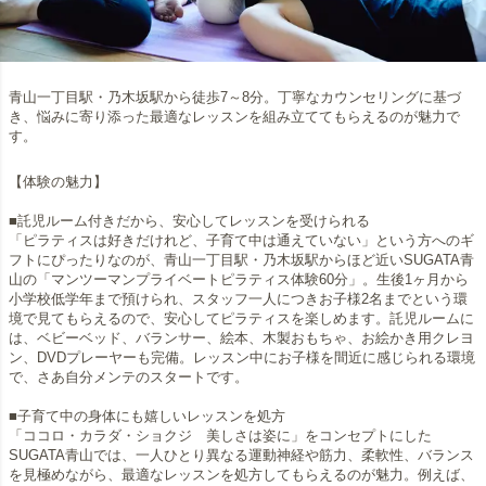
青山一丁目駅・乃木坂駅から徒歩7～8分。丁寧なカウンセリングに基づ
き、悩みに寄り添った最適なレッスンを組み立ててもらえるのが魅力で
す。
【体験の魅力】
■託児ルーム付きだから、安心してレッスンを受けられる
「ピラティスは好きだけれど、子育て中は通えていない」という方へのギ
フトにぴったりなのが、青山一丁目駅・乃木坂駅からほど近いSUGATA青
山の「マンツーマンプライベートピラティス体験60分」。生後1ヶ月から
小学校低学年まで預けられ、スタッフ一人につきお子様2名までという環
境で見てもらえるので、安心してピラティスを楽しめます。託児ルームに
は、ベビーベッド、バランサー、絵本、木製おもちゃ、お絵かき用クレヨ
ン、DVDプレーヤーも完備。レッスン中にお子様を間近に感じられる環境
で、さあ自分メンテのスタートです。
■子育て中の身体にも嬉しいレッスンを処方
「ココロ・カラダ・ショクジ 美しさは姿に」をコンセプトにした
SUGATA青山では、一人ひとり異なる運動神経や筋力、柔軟性、バランス
を見極めながら、最適なレッスンを処方してもらえるのが魅力。例えば、