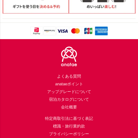
Footer
よくある質問
anataeポイント
アップグレードについて
宿泊カタログについて
会社概要
特定商取引法に基づく表記
標識・旅行業約款
プライバシーポリシー