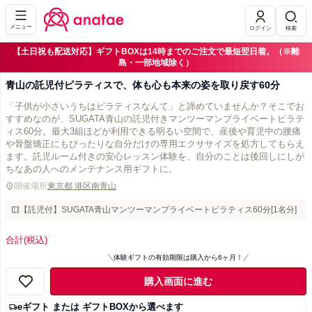
メニュー
ログイン
検索
【土日祝も配送対応】ギフトBOXは14時までのご注文で最短翌日着。（※離
島・一部地域除く）
青山の託児付ピラティスで、体も心も本来の姿を取り戻す60分
「子供が小さいうちはピラティスなんて」と諦めていませんか？そこでお
すすめなのが、SUGATA青山の託児付きマンツーマンプライベートピラテ
ィス60分。最大3組ほどが利用できる明るい空間で、産後や育児中の腰痛
や骨盤矯正にもぴったりな自分だけの専用エクササイズを処方してもらえ
ます。託児ルーム付きの安心レッスン体験を、自分のことは後回しにしが
ちなあの人へのメンテナンス用ギフトに。
開催場所
東京都 港区南青山
【託児付】SUGATA青山マンツーマンプライベートピラティス60分[1名分]
合計
(税込)
体験ギフトの有効期限は購入から6ヶ月！
購入画面に進む
eギフト または ギフトBOXから選べます