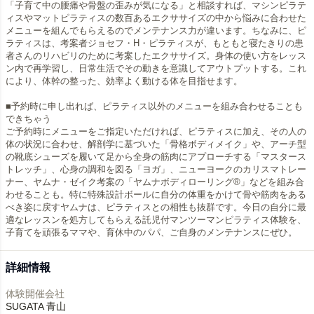
「子育て中の腰痛や骨盤の歪みが気になる」と相談すれば、マシンピラテ
ィスやマットピラティスの数百あるエクササイズの中から悩みに合わせた
メニューを組んでもらえるのでメンテナンス力が違います。ちなみに、ピ
ラティスは、考案者ジョセフ・H・ピラティスが、もともと寝たきりの患
者さんのリハビリのために考案したエクササイズ。身体の使い方をレッス
ン内で再学習し、日常生活でその動きを意識してアウトプットする。これ
により、体幹の整った、効率よく動ける体を目指せます。
■予約時に申し出れば、ピラティス以外のメニューを組み合わせることも
できちゃう
ご予約時にメニューをご指定いただければ、ピラティスに加え、その人の
体の状況に合わせ、解剖学に基づいた「骨格ボディメイク」や、アーチ型
の靴底シューズを履いて足から全身の筋肉にアプローチする「マスタース
トレッチ」、心身の調和を図る「ヨガ」、ニューヨークのカリスマトレー
ナー、ヤムナ・ゼイク考案の「ヤムナボディローリング®️」などを組み合
わせることも。特に特殊設計ボールに自分の体重をかけて骨や筋肉をある
べき姿に戻すヤムナは、ピラティスとの相性も抜群です。今日の自分に最
適なレッスンを処方してもらえる託児付マンツーマンピラティス体験を、
子育てを頑張るママや、育休中のパパ、ご自身のメンテナンスにぜひ。
詳細情報
体験開催会社
SUGATA 青山