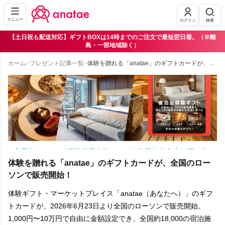
メニュー
ログイン
検索
【土日祝も配送対応】ギフトBOXは14時までのご注文で最短翌日着。（※離
島・一部地域除く）
ホーム
>
プレゼント記事一覧
>
体験を贈れる「anatae」のギフトカードが、全国のローソンで販売開始！
体験を贈れる「anatae」のギフトカードが、全国のロー
ソンで販売開始！
体験ギフト・マーケットプレイス「anatae（あなたへ）」のギフ
トカードが、2026年6月23日より全国のローソンで販売開始。
1,000円〜10万円で自由に金額設定でき、全国約18,000の宿泊施