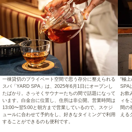
一棟貸切のプライベート空間で思う存分に整えられる
“極
スパ「YARD SPA」は、2025年6月1日にオープンし
SP
たばかり。さっそくサウナーたちの間で話題になって
お飲
います。白金台に位置し、住所は非公開。営業時間は
ィを
13:00〜翌5:00と朝方まで営業しているので、スケジ
間の
ュールに合わせて予約をし、好きなタイミングで利用
える
することができるのも便利です。