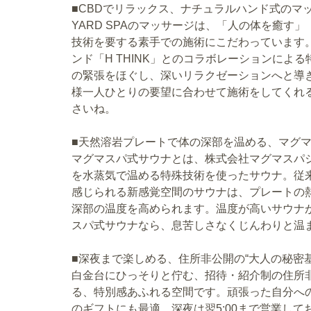
■CBDでリラックス、ナチュラルハンド式のマ
YARD SPAのマッサージは、「人の体を癒す
技術を要する素手での施術にこだわっています。
ンド「H THINK」とのコラボレーションによ
の緊張をほぐし、深いリラクゼーションへと導
様一人ひとりの要望に合わせて施術をしてくれ
さいね。
■天然溶岩プレートで体の深部を温める、マグ
マグマスパ式サウナとは、株式会社マグマスパ
を水蒸気で温める特殊技術を使ったサウナ。従
感じられる新感覚空間のサウナは、プレートの
深部の温度を高められます。温度が高いサウナ
スパ式サウナなら、息苦しさなくじんわりと温
■深夜まで楽しめる、住所非公開の“大人の秘密基
白金台にひっそりと佇む、招待・紹介制の住所
る、特別感あふれる空間です。頑張った自分へ
のギフトにも最適。深夜は翌5:00まで営業して