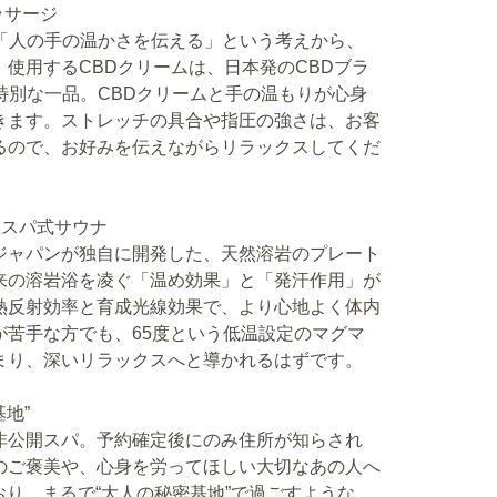
ッサージ
」「人の手の温かさを伝える」という考えから、
使用するCBDクリームは、日本発のCBDブラ
る特別な一品。CBDクリームと手の温もりが心身
きます。ストレッチの具合や指圧の強さは、お客
るので、お好みを伝えながらリラックスしてくだ
マスパ式サウナ
ジャパンが独自に開発した、天然溶岩のプレート
来の溶岩浴を凌ぐ「温め効果」と「発汗作用」が
熱反射効率と育成光線効果で、より心地よく体内
が苦手な方でも、65度という低温設定のマグマ
まり、深いリラックスへと導かれるはずです。
地”
非公開スパ。予約確定後にのみ住所が知らされ
のご褒美や、心身を労ってほしい大切なあの人へ
おり、まるで“大人の秘密基地”で過ごすような、