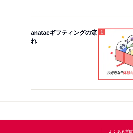
anataeギフティングの流
れ
Footer
よくある質