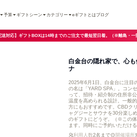
予算
ギフトシーン
カテゴリー
eギフトとは
ブログ
配送対応】ギフトBOXは14時までのご注文で最短翌日着。（※離島・一
白金台の隠れ家で、心も
ナ
2025年6月1日、白金台に
の名は「YARD SPA」。コ
って、招待・紹介制の住所非公
温度を高められる設計。一般的
方にもおすすめです。CBDク
ャグジーとサウナを30分楽し
のギフトにどうぞ。（※この体
ます。同時にご予約いただける
利用人数
2名まで
開催場所