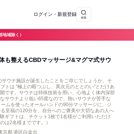
ログイン・新規登録
検索
部地域除く）
体も整えるCBDマッサージ&マグマ式サウ
注目のサウナ施設が誕生したことをご存じでしょうか。そ
ンセプトは “極上の暇つぶし、異次元のととのい”とだけあ
開です。サウナは特殊技術を用い、心地よく体内深部
なサウナより低い65度なので、熱いサウナが苦手な
リームを使ったオールハンドの90分マッサージに、ジ
める至福の120分を、自分へのご褒美や大切なあの人へ
験ギフトは、チケット1枚で1名様がご利用いただけ
のは2名様までです。）
東京都 港区白金台