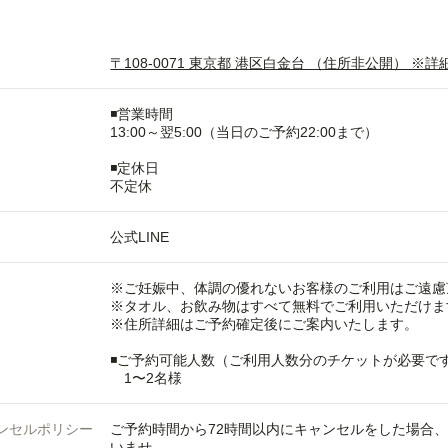
〒108-0071 東京都 港区白金台 （住所非公開）
◾️営業時間
13:00～翌5:00（当日のご予約22:00まで）
◾️定休日
不定休
公式LINE
※ご妊娠中、体調の優れないお客様のご利用はご遠慮
※タオル、お飲み物はすべて無料でご利用いただけま
※住所詳細はご予約確定後にご案内いたします。
◾️ご予約可能人数（ご利用人数分のチケットが必要で
1〜2名様
ンセルポリシー
ご予約時間から72時間以内にキャンセルをした場合
いませ。