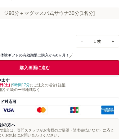
サージ90分＋マグマスパ式サウナ30分[1名分]
-
1
枚
+
体験ギフトの有効期限は購入から6ヶ月！
購入画面に進む
べます
日(土)
(
9時間17分
にご注文の場合)
詳細
北や近畿の一部地域除く
ード対応可
討の方へ
望の場合は、専門スタッフがお客様のご要望（請求書払いなど）に応じ
よりお気軽にお問い合わせください。