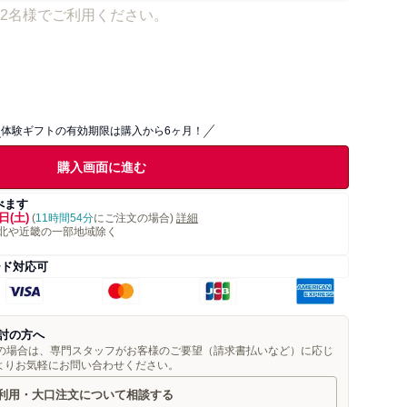
2名様でご利用ください。
体験ギフトの有効期限は購入から6ヶ月！
購入画面に進む
べます
日(土)
(
11時間54分
にご注文の場合)
詳細
北や近畿の一部地域除く
ード対応可
討の方へ
望の場合は、専門スタッフがお客様のご要望（請求書払いなど）に応じ
よりお気軽にお問い合わせください。
利用・大口注文について相談する