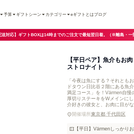
予算
ギフトシーン
カテゴリー
eギフトとは
ブログ
配送対応】ギフトBOXは14時までのご注文で最短翌日着。（※離島・一
【平日ペア】魚介もお肉
ストロナイト
「今夜は魚にする？それともお
ドタウン日比谷２階にある魚介
満足コース」を！Värmen自
厚切りステーキをWメインにし
介好きの彼女と、お肉に目がな
開催場所
東京都 千代田区
【平日】Värmenしっかり