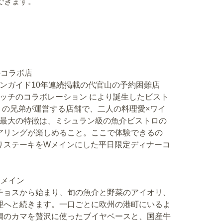
できます。
のコラボ店
ランガイド10年連続掲載の代官山の予約困難店
ドッチのコラボレーション により誕生したビスト
 の兄弟が運営する店舗で、二人の料理愛×ワイ
す。最大の特徴は、ミシュラン級の魚介ビストロの
アリングが楽しめること。ここで体験できるの
りステーキをWメインにした平日限定ディナーコ
Ｗメイン
チョスから始まり、旬の魚介と野菜のアイオリ、
理へと続きます。一口ごとに欧州の港町にいるよ
鯛のカマを贅沢に使ったブイヤベースと、国産牛