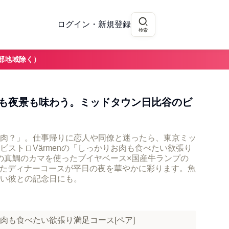
ログイン・新規登録
検索
部地域除く）
も夜景も味わう。ミッドタウン日比谷のビ
肉？」。仕事帰りに恋人や同僚と迷ったら、東京ミッ
ビストロVärmenの「しっかりお肉も食べたい欲張り
慢の真鯛のカマを使ったブイヤベース×国産牛ランプの
たディナーコースが平日の夜を華やかに彩ります。魚
い彼との記念日にも。
お肉も食べたい欲張り満足コース[ペア]