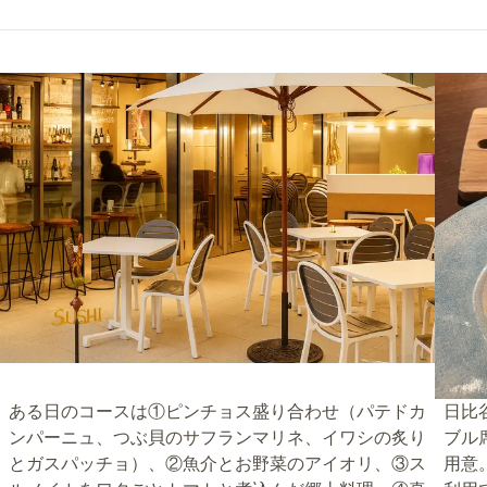
ある日のコースは①ピンチョス盛り合わせ（パテドカ
日比
ンパーニュ、つぶ貝のサフランマリネ、イワシの炙り
ブル
とガスパッチョ）、②魚介とお野菜のアイオリ、③ス
用意