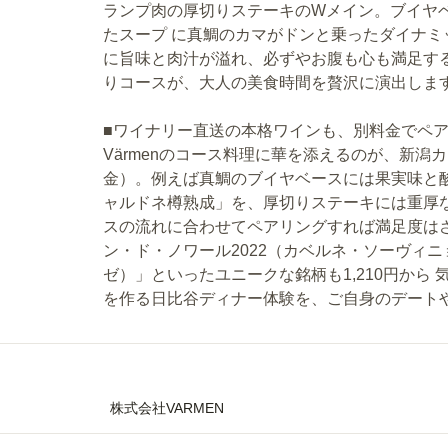
ランプ肉の厚切りステーキのWメイン。ブイヤ
たスープ に真鯛のカマがドンと乗ったダイナ
に旨味と肉汁が溢れ、必ずやお腹も心も満足す
りコースが、大人の美食時間を贅沢に演出しま
■ワイナリー直送の本格ワインも、別料金でペ
Värmenのコース料理に華を添えるのが、新
金）。例えば真鯛のブイヤベースには果実味と
ャルドネ樽熟成」を、厚切りステーキには重厚な
スの流れに合わせてペアリングすれば満足度は
ン・ド・ノワール2022（カベルネ・ソーヴィニ
ゼ）」といったユニークな銘柄も1,210円から
を作る日比谷ディナー体験を、ご自身のデート
株式会社VARMEN