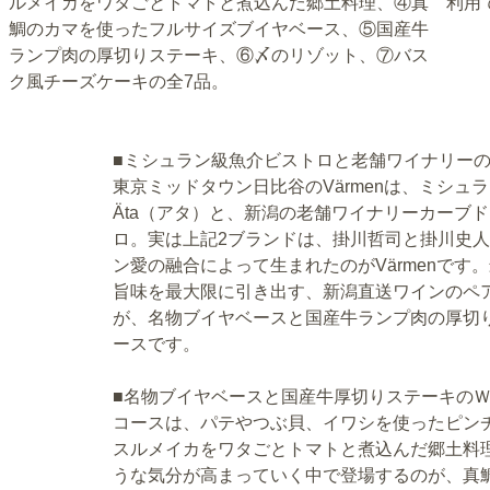
ルメイカをワタごとトマトと煮込んだ郷土料理、④真
利用
鯛のカマを使ったフルサイズブイヤベース、⑤国産牛
ランプ肉の厚切りステーキ、⑥〆のリゾット、⑦バス
ク風チーズケーキの全7品。
■ミシュラン級魚介ビストロと老舗ワイナリー
東京ミッドタウン日比谷のVärmenは、ミシュ
Äta（アタ）と、新潟の老舗ワイナリーカーブ
ロ。実は上記2ブランドは、掛川哲司と掛川史人
ン愛の融合によって生まれたのがVärmenで
旨味を最大限に引き出す、新潟直送ワインのペ
が、名物ブイヤベースと国産牛ランプ肉の厚切
ースです。
■名物ブイヤベースと国産牛厚切りステーキの
コースは、パテやつぶ貝、イワシを使ったピン
スルメイカをワタごとトマトと煮込んだ郷土料
うな気分が高まっていく中で登場するのが、真