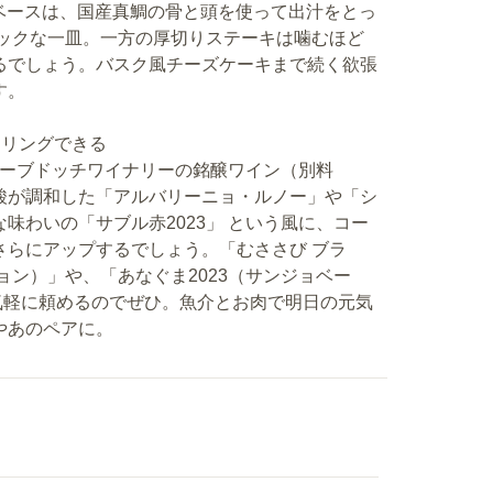
ベースは、国産真鯛の骨と頭を使って出汁をとっ
ミックな一皿。一方の厚切りステーキは噛むほど
るでしょう。バスク風チーズケーキまで続く欲張
す。
アリングできる
潟カーブドッチワイナリーの銘醸ワイン（別料
酸が調和した「アルバリーニョ・ルノー」や「シ
味わいの「サブル赤2023」 という風に、コー
さらにアップするでしょう。「むささび ブラ
ョン）」や、「あなぐま2023（サンジョベー
 気軽に頼めるのでぜひ。魚介とお肉で明日の元気
やあのペアに。