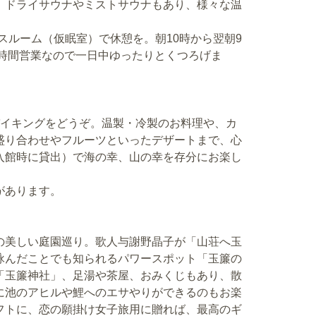
、ドライサウナやミストサウナもあり、様々な温
スルーム（仮眠室）で休憩を。朝10時から翌朝9
3時間営業なので一日中ゆったりとくつろげま
バイキングをどうぞ。温製・冷製のお料理や、カ
盛り合わせやフルーツといったデザートまで、心
入館時に貸出）で海の幸、山の幸を存分にお楽し
があります。
の美しい庭園巡り。歌人与謝野晶子が「山荘へ玉
詠んだことでも知られるパワースポット「玉簾の
「玉簾神社」、足湯や茶屋、おみくじもあり、散
に池のアヒルや鯉へのエサやりができるのもお楽
フトに、恋の願掛け女子旅用に贈れば、最高のギ