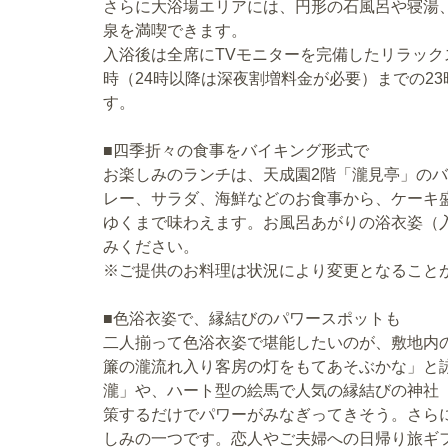
さらに大浴場エリアには、円形の石風呂や寝湯
泉を満喫できます。
入浴後は全席にTVモニターを完備したリラック
時（24時以降は深夜割増料金が必要）までの2
す。
■四季折々の食事をバイキング形式で
お楽しみのランチは、天成園2階「瀧見亭」の
レー、サラダ、海鮮などのお食事から、ケーキ
ゆくまで味わえます。お風呂あがりの浴衣姿（
みください。
※ご提供のお料理は状況により変更となること
■色浴衣姿で、縁結びのパワースポットも
二人揃って色浴衣姿で堪能したいのが、敷地内
簾の瀧流れ入り客房の灯をもてあそぶかな」と
瀧」や、ハート型の絵馬で人気の縁結びの神社
策するだけでパワーがみなぎってきそう。さら
しみの一つです。恋人やご夫婦への日帰り旅ギ