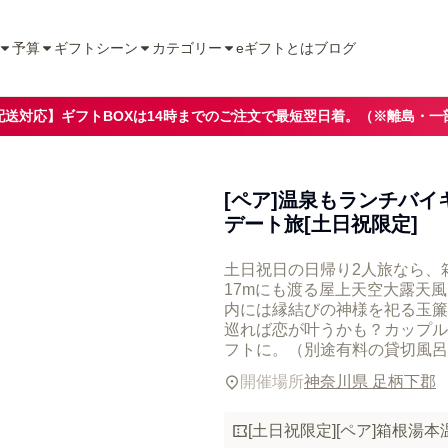
予算
ギフトシーン
カテゴリー
eギフトとは
ブログ
配送対応】ギフトBOXは14時までのご注文で最短翌日着。（※離島・一
[ペア]温泉もランチバ
デート旅[土日祝限定]
土日祝日の日帰り2人旅なら、
17mにも渡る屋上天空大露天
内には縁結びの神様を祀る玉簾
巡れば恋が叶うかも？カップル
フトに。（別途有料の貸切風呂
開催場所
神奈川県 足柄下郡
[土日祝限定][ペア]箱根