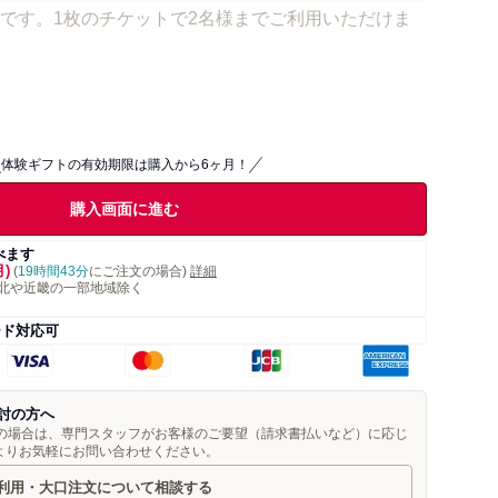
です。1枚のチケットで2名様までご利用いただけま
体験ギフトの有効期限は購入から6ヶ月！
購入画面に進む
べます
月)
(
19時間43分
にご注文の場合)
詳細
北や近畿の一部地域除く
ード対応可
討の方へ
望の場合は、専門スタッフがお客様のご要望（請求書払いなど）に応じ
よりお気軽にお問い合わせください。
利用・大口注文について相談する