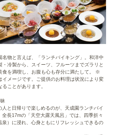
園名物と言えば、「ランチバイキング」。和洋中
製・冷製から、スイーツ、フルーツまでズラリと
美食を満喫し、お腹も心も存分に満たして。 ※
はイメージです。ご提供のお料理は状況により変
なることがあります。
三昧
の人と日帰りで楽しめるのが、天成園ランチバイ
全長17mの「天空大露天風呂」では、四季折々
温泉）に浸れ、心身ともにリフレッシュできるの