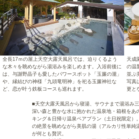
全長17ｍの屋上天空大露天風呂では、迫りくるよう
天成
な木々を眺めながら湯浴みを楽しめます。入浴前後に
の温
は、与謝野晶子も愛したパワースポット「玉簾の瀧」
並ぶ
や、縁結びの神様「九頭竜明神」を祀る玉簾神社な
写真
ど、恋が叶う鉄板コースも巡れます。
更と
■天空大露天風呂から寝湯、サウナまで湯浴み
深い森と豊かな水に抱かれた温泉地・箱根をあ
キング＆日帰り温泉ペアプラン（土日祝限定）。
の絶景を眺めながら美肌の湯（アルカリ性単純
が何とも贅沢。