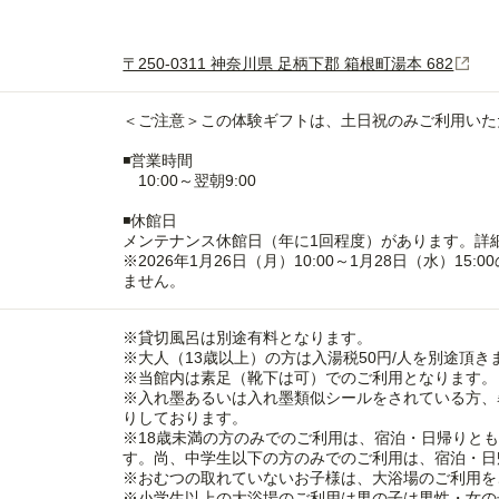
〒250-0311 神奈川県 足柄下郡 箱根町湯本 682
＜ご注意＞この体験ギフトは、土日祝のみご利用いた
◾️営業時間
10:00～翌朝9:00
◾️休館日
メンテナンス休館日（年に1回程度）があります。詳
※2026年1月26日（月）10:00～1月28日（水）
ません。
※貸切風呂は別途有料となります。
※大人（13歳以上）の方は入湯税50円/人を別途頂き
※当館内は素足（靴下は可）でのご利用となります。
※入れ墨あるいは入れ墨類似シールをされている方、
りしております。
※18歳未満の方のみでのご利用は、宿泊・日帰りと
す。尚、中学生以下の方のみでのご利用は、宿泊・日
※おむつの取れていないお子様は、大浴場のご利用を
※小学生以上の大浴場のご利用は男の子は男性・女の