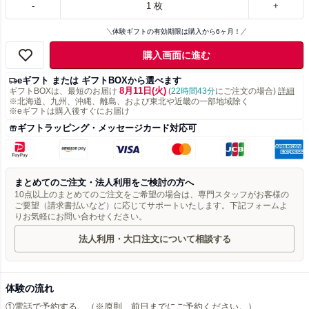
-
1
枚
+
体験ギフトの有効期限は購入から6ヶ月！
購入画面に進む
eギフト または ギフトBOXから選べます
8月11日(火)
ギフトBOXは、最短のお届け
(
22時間43分
にご注文の場合)
詳細
※北海道、九州、沖縄、離島、および東北や近畿の一部地域除く
※eギフトは購入後すぐにお届け
ギフトラッピング・メッセージカード対応可
まとめてのご注文・法人利用をご検討の方へ
10点以上のまとめてのご注文をご希望の場合は、専門スタッフがお客様の
ご要望（請求書払いなど）に応じてサポートいたします。下記フォームよ
りお気軽にお問い合わせください。
法人利用・大口注文について相談する
体験の流れ
①電話で予約する。（※原則、前日までにご予約ください。）