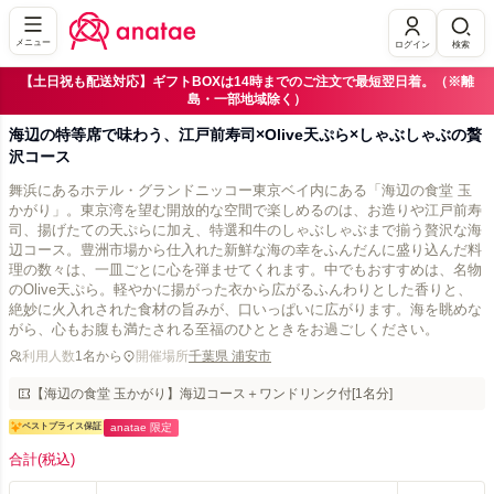
メニュー
ログイン
検索
【土日祝も配送対応】ギフトBOXは14時までのご注文で最短翌日着。（※離
島・一部地域除く）
海辺の特等席で味わう、江戸前寿司×Olive天ぷら×しゃぶしゃぶの贅
沢コース
舞浜にあるホテル・グランドニッコー東京ベイ内にある「海辺の食堂 玉
かがり」。東京湾を望む開放的な空間で楽しめるのは、お造りや江戸前寿
司、揚げたての天ぷらに加え、特選和牛のしゃぶしゃぶまで揃う贅沢な海
辺コース。豊洲市場から仕入れた新鮮な海の幸をふんだんに盛り込んだ料
理の数々は、一皿ごとに心を弾ませてくれます。中でもおすすめは、名物
のOlive天ぷら。軽やかに揚がった衣から広がるふんわりとした香りと、
絶妙に火入れされた食材の旨みが、口いっぱいに広がります。海を眺めな
がら、心もお腹も満たされる至福のひとときをお過ごしください。
利用人数
1名から
開催場所
千葉県 浦安市
【海辺の食堂 玉かがり】海辺コース＋ワンドリンク付[1名分]
ベストプライス保証
anatae 限定
合計
(税込)