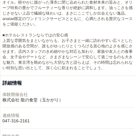
オイル。軽やかに揚がった薄衣に閉じ込められた食材本来の旨みと、オリ
ーブ特有の豊かでフルーティーな香りが絶妙に調和します。油っこさを感
じさせない上品で繊細な味わいは、まさにここでしか出会えない逸品。
anatae限定のワンドリンクサービスとともに、心満たされる贅沢なコース
をご堪能ください。
■ホテルレストランならではの安心感
上質な雰囲気をまといながらも、お子さまと一緒に訪れやすい広々とした
開放感のある空間が、誰もがゆったりとくつろげる居心地のよさを感じさ
せます。店内スタッフのきめ細やかな対応も加わり、家族や友人との食事
会、女子会やデートなど、さまざまなシーンで安心して過ごせるのも大き
な魅力。東京湾を眺めながら大切な方と語らえば、その時間は忘れられな
い特別な思い出として、深く心に刻まれることでしょう。
詳細情報
体験開催会社
株式会社 龍の食堂（玉かがり）
連絡情報
047-316-2161