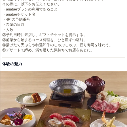
その際に、以下をお伝えください。
・anataeプランの利用であること
・anataeチケット名
・4桁の予約番号
・希望の日時
・人数
②予約日時に来店し、ギフトチケットを提示する。
③前菜から始まるコース料理を、ひと皿ずつ堪能。
④揚げたて天ぷらや特選和牛のしゃぶしゃぶ、握り寿司を味わう。
⑤デザートで締め、満ち足りた気持ちでお店をあとに。
体験の魅力