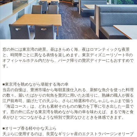
窓の外には東京湾の絶景。昼はきらめく海、夜はロマンティックな夜景
と、時間帯ごとに異なる表情を楽しめます。東京ディズニーリゾート®の
オフィシャルホテル内だから、パーク帰りの贅沢ディナーにもおすすめで
す。
■東京湾を眺めながら堪能する海の幸
当店の自慢は、豊洲市場から毎朝直接仕入れる、新鮮な魚介を使った料理
の数々。届いたばかりの旬魚を贅沢に用いたお造りに、熟練の職人が握る
江戸前寿司、揚げたての天ぷら、さらに特選和牛のしゃぶしゃぶまで揃う
「海辺コース」は、どれも素材そのものの魅力を丁寧に引き出した一皿で
す。窓の外に広がる東京湾を眺めながら海の幸を味わえば、まるで海と食
卓がひとつにつながるような特別で贅沢なひとときを体感できます。
■オリーブ香る軽やかな天ぷら
天ぷらに使用するのは、良質なギリシャ産のエクストラバージンオリーブ