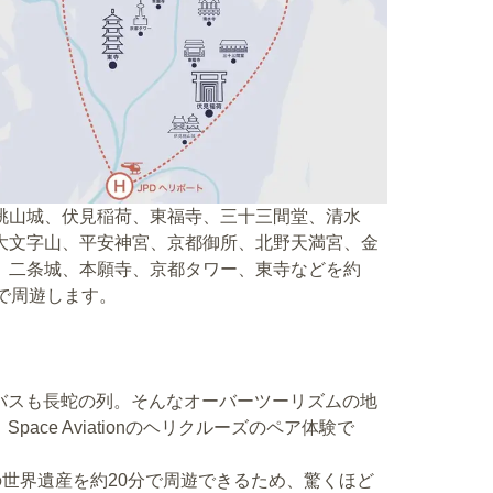
桃山城、伏見稲荷、東福寺、三十三間堂、清水
大文字山、平安神宮、京都御所、北野天満宮、金
、二条城、本願寺、京都タワー、東寺などを約
分で周遊します。
バスも長蛇の列。そんなオーバーツーリズムの地
ce Aviationのヘリクルーズのペア体験で
の世界遺産を約20分で周遊できるため、驚くほど