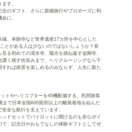
きます。
記念のギフト、さらに新婚旅行やプロポーズに利
機会に。
条城、本願寺など世界遺産17カ所を中心とした
たことがある人は少ないのではないしょうか？長
ら見る初めての清水寺、陽光を跳ね返す金閣寺、
色濃く残す街並みまで、ヘリクルージングなら千
周すれば絶景を楽しめるのみならず、人生に新た
は、ジェットやヘリコプターを45機配備する、民間旅客
縄まで日本全国600箇所以上の離発着地を結んだ
で安全な航行を支えています。
ヘッドセットでパイロットに聞けるのも安心ポイ
ので、記念日やおもてなしの体験ギフトとしてぜ