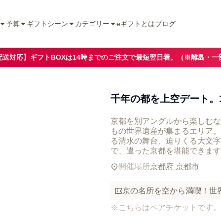
予算
ギフトシーン
カテゴリー
eギフトとは
ブログ
配送対応】ギフトBOXは14時までのご注文で最短翌日着。（※離島・一
千年の都を上空デート。
京都を別アングルから楽しむな
もの世界遺産が集まるエリア。
る清水の舞台、迫りくる大文字
で、違った京都を堪能できます
開催場所
京都府 京都市
京の名所を空から満喫！世
※こちらはペアチケットです。