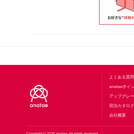
Footer
よくある質
anataeポイ
アップグレ
宿泊カタロ
会社概要
Copyright ©
2026
anatae. All rights reserved.