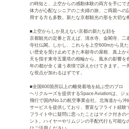
の時短と、上空からの感動体験の両方を手にで
体力が心配なシニアのご夫婦の旅、ご両親への
用する方も多数。新たな京都観光の形を大切な
■上空からしか見えない京都の新たな顔を
京都観光の定番と言えば、清水寺、金閣寺、二
寺社仏閣。しかし、これらを上空600mから見
い歴史を受け止めてきた本願寺の屋根、真上か
天を指す東寺五重塔の相輪から、風水の影響を
年の都が全く違う表情で訴えかけてきます。一
な視点が加わるはずです。
■全国600箇所以上の離発着地を結ぶ空のプロ
ヘリクルーズを提供するSpace Aviation
飛行で国内No.1の航空事業会社。北海道から沖
サービスを提供しており、豊富なフライト経験
フライト中に疑問に思ったことはマイク付きの
ント。ハイヤーやリムジンの手配代行も可能な
ひご活用ください。