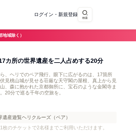
ログイン・新規登録
検索
部地域除く）
17カ所の世界遺産を二人占めする20分
ら、ヘリでのペア飛行。眼下に広がるのは、17箇所
伏見桃山城が見せる荘厳な天守閣の屋根、真上から見
山、森に抱かれた京都御所に、宝石のような金閣寺ま
。20分で巡る千年の空旅を。
界遺産遊覧ヘリクルーズ（ペア）
1枚のチケットで2名様までご利用いただけます。