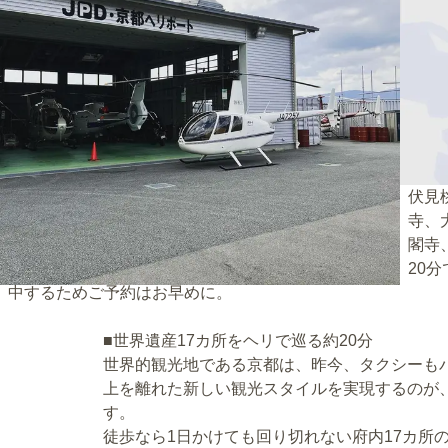
発着はJPD京都ヘリポート。空の上から名所をぐるっ
伏見
と周遊できるので、カップルのデートや友人との観光
寺、
にはもちろん、長く歩くのが大変なご両親への贈り物
閣寺
にもぴったり。春の桜や秋の紅葉シーズンは人気が集
20
中するためご予約はお早めに。
■世界遺産17カ所をヘリで巡る約20分
世界的観光地である京都は、昨今、タクシーも
上を離れた新しい観光スタイルを実現するのが、Spa
す。
徒歩なら1日かけても回り切れない府内17カ所