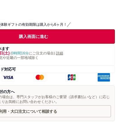
体験ギフトの有効期限は購入から6ヶ月！
購入画面に進む
べます
日(土)
(
0時間16分
にご注文の場合)
詳細
北や近畿の一部地域除く
ード対応可
討の方へ
望の場合は、専門スタッフがお客様のご要望（請求書払いなど）に応じ
よりお気軽にお問い合わせください。
利用・大口注文について相談する