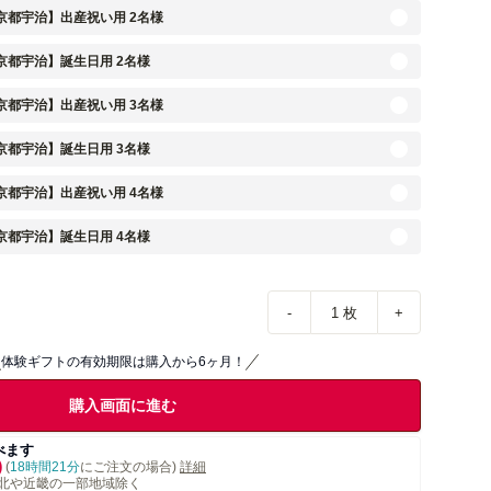
【京都宇治】出産祝い用 2名様
京都宇治】誕生日用 2名様
【京都宇治】出産祝い用 3名様
京都宇治】誕生日用 3名様
【京都宇治】出産祝い用 4名様
京都宇治】誕生日用 4名様
-
1
枚
+
体験ギフトの有効期限は購入から6ヶ月！
購入画面に進む
べます
)
(
18時間21分
にご注文の場合)
詳細
北や近畿の一部地域除く