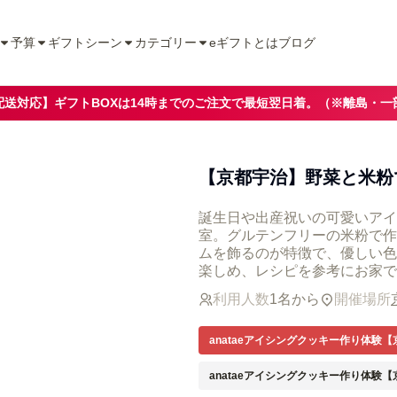
予算
ギフトシーン
カテゴリー
eギフトとは
ブログ
配送対応】ギフトBOXは14時までのご注文で最短翌日着。（※離島・一
【京都宇治】野菜と米粉
誕生日や出産祝いの可愛いアイ
室。グルテンフリーの米粉で作
ムを飾るのが特徴で、優しい色
楽しめ、レシピを参考にお家で
利用人数
1名から
開催場所
anataeアイシングクッキー作り体験
anataeアイシングクッキー作り体験【