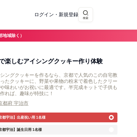
ログイン・新規登録
検索
部地域除く）
で楽しむアイシングクッキー作り体験
シングクッキーを作るなら、京都で人気のこの自宅教
ったクッキーに、野菜や果物の粉末で着色したクリー
や味わいがお祝いに最適です。半完成キットで子供も
作れば、趣味が特技に！
京都府 宇治市
【京都宇治】出産祝い用 1名様
京都宇治】誕生日用 1名様