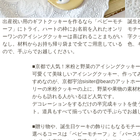
出産祝い用のギフトクッキーを作るなら「ベビーモチ
誕生
ーフ」にトライ。ハートの枠にお名前を入れたオンリ
モチ
ーワンのアイシングクッキーは喜ばれることまちがい
字ク
なし。材料からお持ち帰り袋まで全てご用意している
色、
ので、手ぶらでお越しください。
■京都で人気！米粉と野菜のアイシングクッキ
可愛くて美味しいアイシングクッキー、作って
すめなのが、京都宇治sisiter@bearのア
リーの米粉クッキーの上に、野菜や果物の素材
からも訪れる人がいるほど人気です。
デコレーションをするだけの半完成キットを使
ト。道具もすべて揃っているので手ぶらでお越
■贈り物や、誕生日ケーキの飾りにもなるモチ
選べるコースは「ベビーモチーフ」と「バース