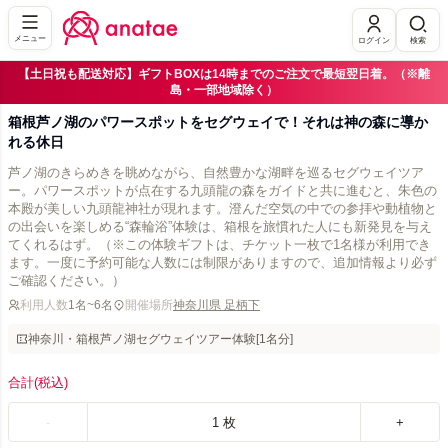
メニュー
ログイン
検索
【土日祝も配送対応】ギフトBOXは14時までのご注文で最短翌日着。（※離
島・一部地域除く）
箱根芦ノ湖のパワースポットをセグウェイで！それは神の森に導か
れる休日
芦ノ湖のきらめきを眺めながら、自然豊かな湖畔を巡るセグウェイツア
ー。パワースポットが点在する九頭龍の森をガイドと共に進むと、朱色の
本殿が美しい九頭龍神社が現れます。澄んだ空気の中での参拝や動植物と
の出会いを楽しめる“森輪浴”体験は、箱根を旅慣れた人にも新発見を与え
てくれるはず。（※この体験ギフトは、チケット一枚で1名様が利用でき
ます。一度に予約可能な人数には制限がありますので、追加情報より必ず
ご確認ください。）
利用人数
1名~6名
開催場所
神奈川県 足柄下
神奈川・箱根芦ノ湖セグウェイツアー体験[1名分]
合計
(税込)
-
1
枚
+