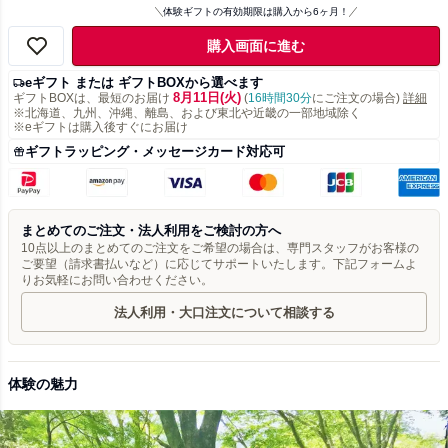
体験ギフトの有効期限は購入から6ヶ月！
購入画面に進む
eギフト または ギフトBOXから選べます
8月11日(火)
ギフトBOXは、最短のお届け
(
16時間30分
にご注文の場合)
詳細
※北海道、九州、沖縄、離島、および東北や近畿の一部地域除く
※eギフトは購入後すぐにお届け
ギフトラッピング・メッセージカード対応可
まとめてのご注文・法人利用をご検討の方へ
10点以上のまとめてのご注文をご希望の場合は、専門スタッフがお客様の
ご要望（請求書払いなど）に応じてサポートいたします。下記フォームよ
りお気軽にお問い合わせください。
法人利用・大口注文について相談する
体験の魅力