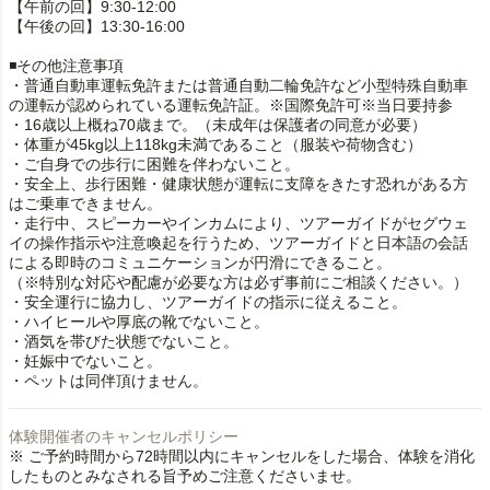
【午前の回】9:30-12:00
【午後の回】13:30-16:00
◾️その他注意事項
・普通自動車運転免許または普通自動二輪免許など小型特殊自動車
の運転が認められている運転免許証。※国際免許可※当日要持参
・16歳以上概ね70歳まで。（未成年は保護者の同意が必要）
・体重が45kg以上118kg未満であること（服装や荷物含む）
・ご自身での歩行に困難を伴わないこと。
・安全上、歩行困難・健康状態が運転に支障をきたす恐れがある方
はご乗車できません。
・走行中、スピーカーやインカムにより、ツアーガイドがセグウェ
イの操作指示や注意喚起を行うため、ツアーガイドと日本語の会話
による即時のコミュニケーションが円滑にできること。
（※特別な対応や配慮が必要な方は必ず事前にご相談ください。）
・安全運行に協力し、ツアーガイドの指示に従えること。
・ハイヒールや厚底の靴でないこと。
・酒気を帯びた状態でないこと。
・妊娠中でないこと。
・ペットは同伴頂けません。
体験開催者のキャンセルポリシー
※ ご予約時間から72時間以内にキャンセルをした場合、体験を消化
したものとみなされる旨予めご注意くださいませ。