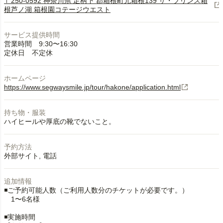
〒250-0592 神奈川県 足柄下 郡箱根町元箱根139 ザ・プリンス箱
根芦ノ湖 箱根園コテージウエスト
サービス提供時間
営業時間 9:30〜16:30
定休日 不定休
ホームページ
https://www.segwaysmile.jp/tour/hakone/application.html
持ち物・服装
ハイヒールや厚底の靴でないこと。
予約方法
外部サイト
電話
追加情報
◾️ご予約可能人数（ご利用人数分のチケットが必要です。）
1〜6名様
◾️実施時間