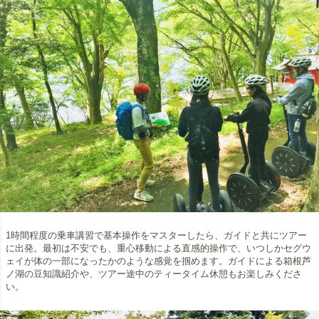
1時間程度の乗車講習で基本操作をマスターしたら、ガイドと共にツアー
に出発。最初は不安でも、重心移動による直感的操作で、いつしかセグウ
ェイが体の一部になったかのような感覚を掴めます。ガイドによる箱根芦
ノ湖の豆知識紹介や、ツアー途中のティータイム休憩もお楽しみくださ
い。